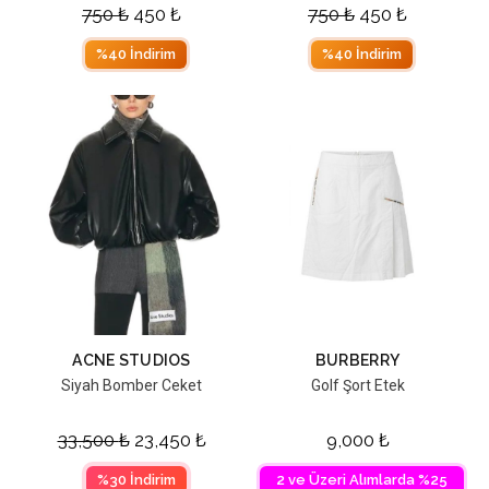
750
₺
450
₺
750
₺
450
₺
%40 İndirim
%40 İndirim
ACNE STUDIOS
BURBERRY
Siyah Bomber Ceket
Golf Şort Etek
33,500
₺
23,450
₺
9,000
₺
%30 İndirim
2 ve Üzeri Alımlarda %25