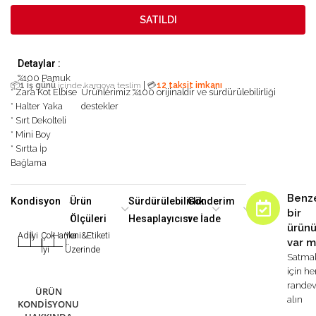
SATILDI
Detaylar :
%100 Pamuk
|
📦
1 iş günü
içinde kargoya teslim
💳
12 taksit imkanı
* Zara Kot Elbise
Ürünlerimiz %100 orijinaldir ve sürdürülebilirliği
* Halter Yaka
destekler
* Sırt Dekolteli
* Mini Boy
* Sırtta İp
Bağlama
Benz
Kondisyon
Ürün
Sürdürülebilirlik
Gönderim
bir
Ölçüleri
Hesaplayıcısı
ve İade
ürün
Adil
İyi
Çok
Harika
Yeni&Etiketi
var m
|
|
|
|
|
İyi
Üzerinde
Satma
için h
rande
ÜRÜN
alın
KONDISYONU