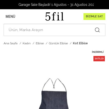
Garage Sale Başladı! 1 Ağustos - 31 Ağustos 2026
MENÜ
BİZİMLE SAT
Ana Sayfa
Kadın
Elbise
Günlük Elbise
Kot Elbise
İNDIRIMLI
SATILDI