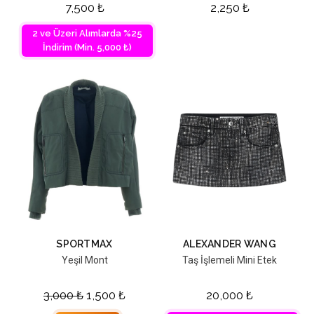
7,500
₺
2,250
₺
2 ve Üzeri Alımlarda %25
İndirim (Min. 5,000 ₺)
SPORTMAX
ALEXANDER WANG
Yeşil Mont
Taş İşlemeli Mini Etek
3,000
₺
1,500
₺
20,000
₺