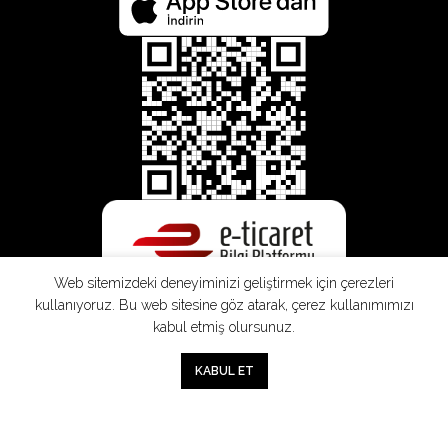
Web sitemizdeki deneyiminizi geliştirmek için çerezleri
kullanıyoruz. Bu web sitesine göz atarak, çerez kullanımımızı
kabul etmiş olursunuz.
0
KABUL ET
Mağaza
Sepet
Hesabım
Mesafeli
Konsinye
Müşteri
Doğrudan
Üyelik
Satış
Sözleşmesi
Aydınlatma
Satış
Sözleşmesi
Sözleşmesi
Metni
Sözleşmesi