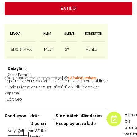
SATILDI
MARKA
RENK
BEDEN
KONDISYON
SPORTMAX
Mavi
27
Harika
Detaylar :
%100 Pamuk
|
📦
1 iş günü
içinde kargoya teslim
💳
12 taksit imkanı
* Sportmax Kot Pantolon
Ürünlerimiz %100 orijinaldir ve
* Önde Düğme ve Fermuar
sürdürülebilirliği destekler
Kapama
* Dört Cep
Benz
Kondisyon
Ürün
Sürdürülebilirlik
Gönderim
bir
Ölçüleri
Hesaplayıcısı
ve İade
ürün
Adil
İyi
Çok
Harika
Yeni&Etiketi
var m
|
|
|
|
|
İyi
Üzerinde