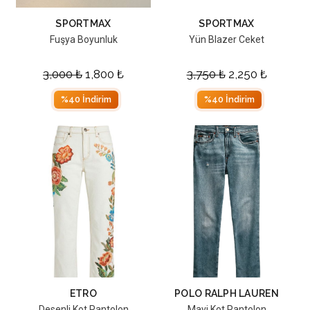
SPORTMAX
SPORTMAX
Fuşya Boyunluk
Yün Blazer Ceket
3,000
₺
1,800
₺
3,750
₺
2,250
₺
%40 İndirim
%40 İndirim
ETRO
POLO RALPH LAUREN
Desenli Kot Pantolon
Mavi Kot Pantolon