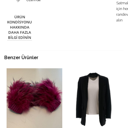
Satma
için h
rande
ÜRÜN
alın
KONDISYONU
HAKKINDA
DAHA FAZLA
BILGI EDININ
Benzer Ürünler