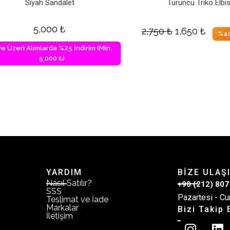
Siyah Sandalet
Turuncu Triko Elbi
5,000
₺
2,750
₺
1,650
₺
%40
ve Üzeri Alımlarda %25 İndirim (Min.
5,000 ₺)
YARDIM
BİZE ULAŞ
Nasıl Satılır?
+90 (212) 807
SSS
Pazartesi - Cu
Teslimat ve İade
Markalar
Bizi Takip 
İletişim