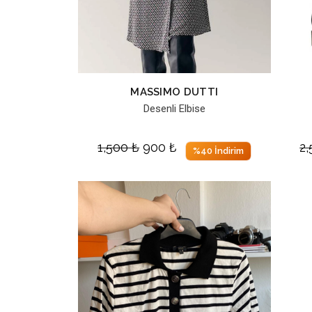
MASSIMO DUTTI
Desenli Elbise
1,500
₺
900
₺
2
%40 İndirim