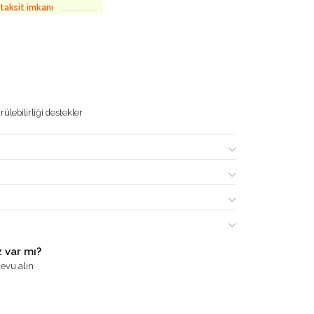
 taksit imkanı
ülebilirliği destekler
 var mı?
evu alın