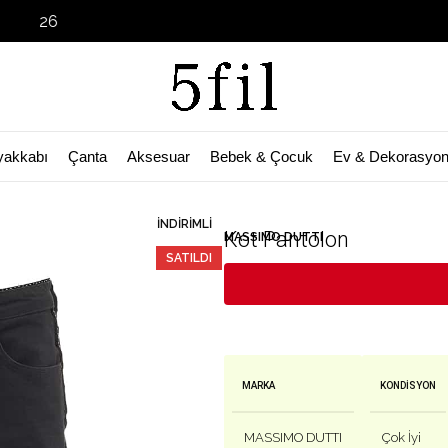
Garage Sal
yakkabı
Çanta
Aksesuar
Bebek & Çocuk
Ev & Dekorasyo
🛒 Bu ürün
55
kişinin sepetinde!
İNDIRIMLI
Kot Pantolon
MASSIMO DUTTI
SATILDI
MARKA
KONDISYON
MASSIMO DUTTI
Çok İyi