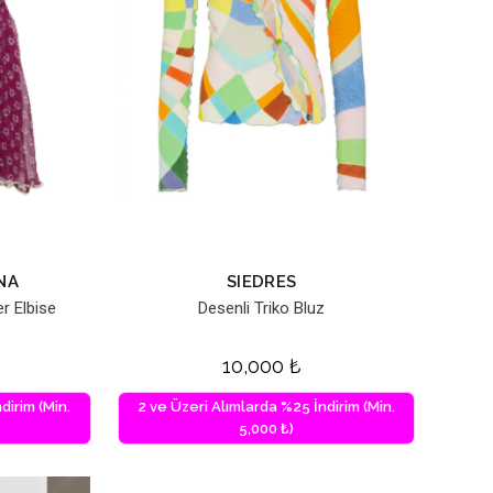
NA
SIEDRES
er Elbise
Desenli Triko Bluz
10,000
₺
dirim (Min.
2 ve Üzeri Alımlarda %25 İndirim (Min.
5,000 ₺)