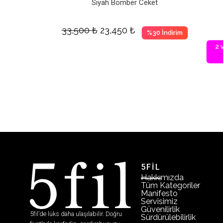
Siyah Bomber Ceket
33,500
₺
23,450
₺
%30 İndirim
2 
5FİL
Hakkımızda
Tüm Kategoriler
Manifesto
Servisimiz
Güvenilirlik
5fil’de lüks daha ulaşılabilir. Doğru
Sürdürülebilirlik