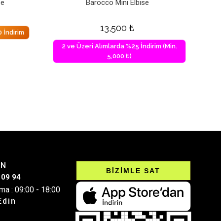
se
Barocco Mini Elbise
13,500
₺
 İndirim
2 ve Üzeri Alımlarda %25 İndirim (Min.
5,000 ₺)
IN
BİZİMLE SAT
 09 94
ma : 09:00 - 18:00
Edin