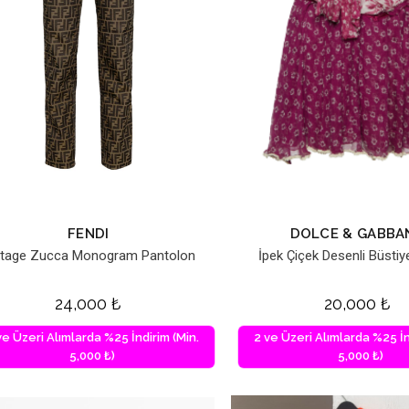
FENDI
DOLCE & GABBA
ntage Zucca Monogram Pantolon
İpek Çiçek Desenli Büstiy
24,000
₺
20,000
₺
ve Üzeri Alımlarda %25 İndirim (Min.
2 ve Üzeri Alımlarda %25 İn
5,000 ₺)
5,000 ₺)