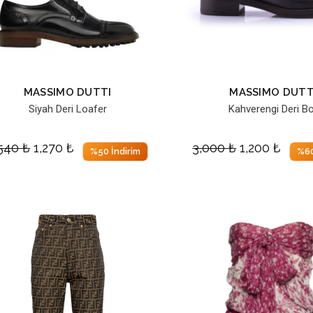
MASSIMO DUTTI
MASSIMO DUTT
Siyah Deri Loafer
Kahverengi Deri B
,540
₺
1,270
₺
3,000
₺
1,200
₺
%50 İndirim
%60