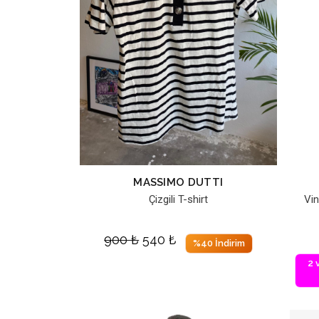
MASSIMO DUTTI
Çizgili T-shirt
Vi
900
₺
540
₺
%40 İndirim
2 