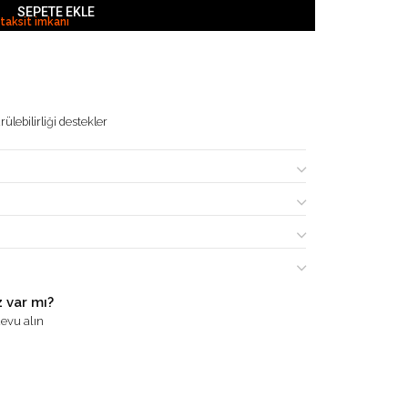
SEPETE EKLE
 taksit imkanı
ülebilirliği destekler
 var mı?
evu alın