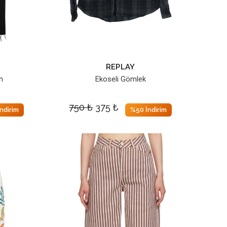
REPLAY
n
Ekoseli Gömlek
750
₺
375
₺
ndirim
%50 İndirim