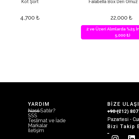
Kot Şort
Falabella Box Deri Omuz
4,700
₺
22,000
₺
2 ve Üzeri Alımlarda %25 İn
5,000 ₺)
YARDIM
BİZE ULAŞ
Nasıl Satılır?
+90 (212) 807
SSS
Pazartesi - Cu
Teslimat ve İade
Markalar
Bizi Takip 
İletişim