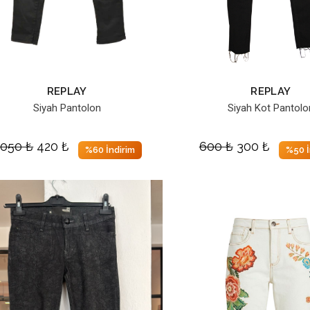
REPLAY
REPLAY
Siyah Pantolon
Siyah Kot Pantolo
,050
₺
420
₺
600
₺
300
₺
%60 İndirim
%50 İ