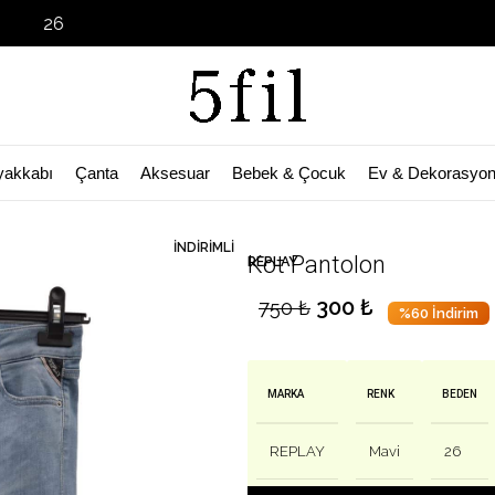
Garage Sale
yakkabı
Çanta
Aksesuar
Bebek & Çocuk
Ev & Dekorasyo
🛒 Bu ürün
47
kişinin sepetinde!
İNDIRIMLI
Kot Pantolon
REPLAY
300
₺
750
₺
%60 İndirim
MARKA
RENK
BEDEN
REPLAY
Mavi
26