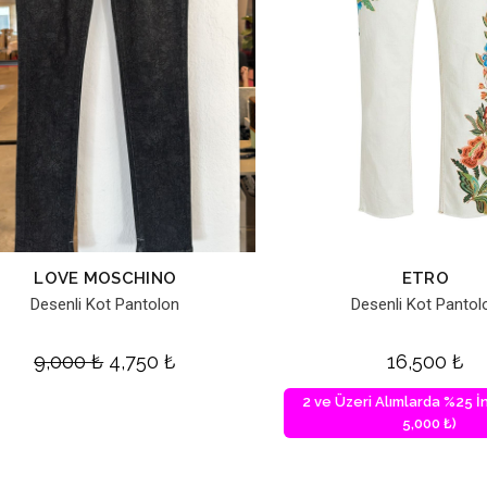
LOVE MOSCHINO
ETRO
Desenli Kot Pantolon
Desenli Kot Pantol
9,000
₺
4,750
₺
16,500
₺
2 ve Üzeri Alımlarda %25 İn
5,000 ₺)