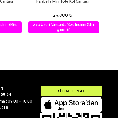
 Çantası
Falabella Mini Tote Kol Çantası
25,000
₺
dirim (Min.
2 ve Üzeri Alımlarda %25 İndirim (Min.
5,000 ₺)
IN
BİZİMLE SAT
 09 94
ma : 09:00 - 18:00
Edin