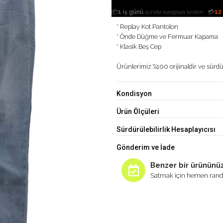
|
📦
1 iş günü
içinde kargoya teslim
💳
12
* Replay Kot Pantolon
* Önde Düğme ve Fermuar Kapama
* Klasik Beş Cep
Ürünlerimiz %100 orijinaldir ve sürdür
Kondisyon
Ürün Ölçüleri
Sürdürülebilirlik Hesaplayıcısı
Gönderim ve İade
Benzer bir ürününüz
Satmak için hemen rand