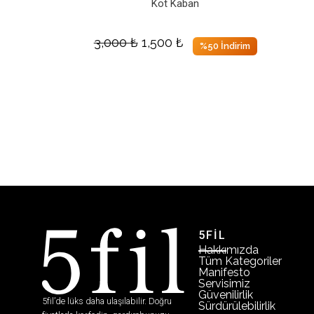
Kot Kaban
3,000
₺
1,500
₺
%50 İndirim
5FİL
Hakkımızda
Tüm Kategoriler
Manifesto
Servisimiz
Güvenilirlik
5fil’de lüks daha ulaşılabilir. Doğru
Sürdürülebilirlik