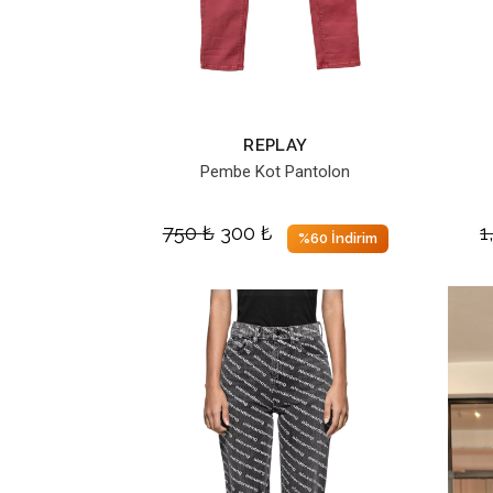
REPLAY
Pembe Kot Pantolon
750
₺
300
₺
1
%60 İndirim