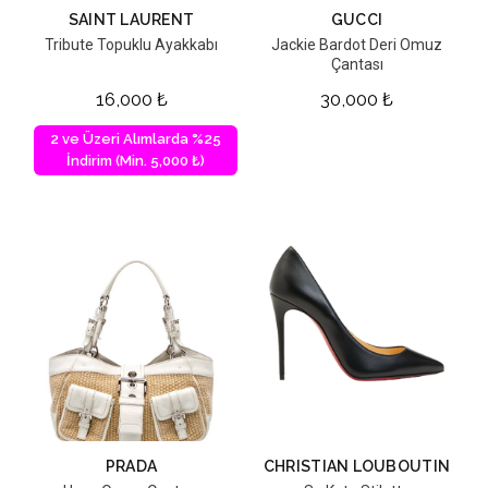
SAINT LAURENT
GUCCI
Tribute Topuklu Ayakkabı
Jackie Bardot Deri Omuz
Çantası
16,000
₺
30,000
₺
2 ve Üzeri Alımlarda %25
İndirim (Min. 5,000 ₺)
PRADA
CHRISTIAN LOUBOUTIN