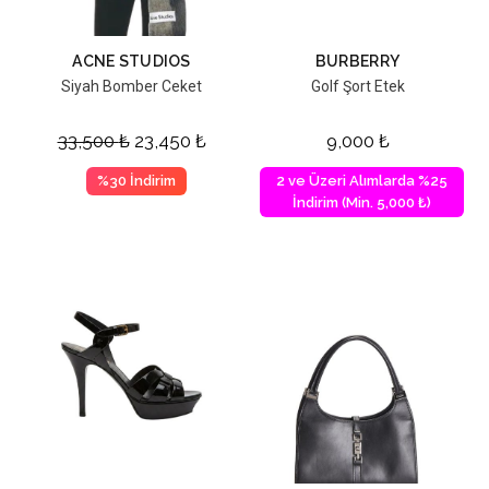
ACNE STUDIOS
BURBERRY
Siyah Bomber Ceket
Golf Şort Etek
33,500
₺
23,450
₺
9,000
₺
%30 İndirim
2 ve Üzeri Alımlarda %25
İndirim (Min. 5,000 ₺)