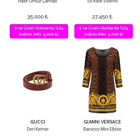
Hasır Omuz Çantası
So Kate Stiletto
35,000
₺
27,450
₺
2 ve Üzeri Alımlarda %25
2 ve Üzeri Alımlarda %25
İndirim (Min. 5,000 ₺)
İndirim (Min. 5,000 ₺)
GUCCI
GIANNI VERSACE
Deri Kemer
Barocco Mini Elbise