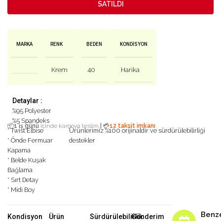
SATILDI
MARKA
RENK
BEDEN
KONDISYON
Krem
40
Harika
Detaylar :
%95 Polyester
%5 Spandeks
|
📦
1 iş günü
içinde kargoya teslim
💳
12 taksit imkanı
* Twist Elbise
Ürünlerimiz %100 orijinaldir ve sürdürülebilirliği
* Önde Fermuar
destekler
Kapama
* Belde Kuşak
Bağlama
* Sırt Detay
* Midi Boy
Benz
Kondisyon
Ürün
Sürdürülebilirlik
Gönderim