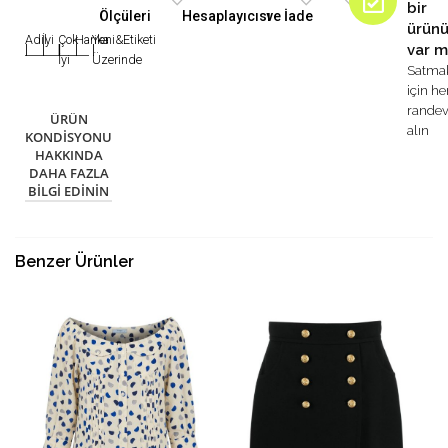
bir
Ölçüleri
Hesaplayıcısı
ve İade
ürün
Adil
İyi
Çok
Harika
Yeni&Etiketi
var m
|
|
|
|
|
İyi
Üzerinde
Satma
için h
rande
ÜRÜN
alın
KONDISYONU
HAKKINDA
DAHA FAZLA
BILGI EDININ
Benzer Ürünler