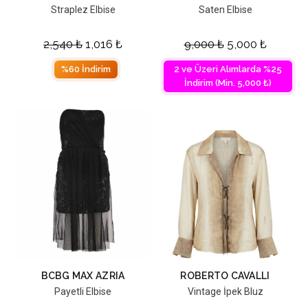
Straplez Elbise
Saten Elbise
2,540
₺
1,016
₺
9,000
₺
5,000
₺
%60 İndirim
2 ve Üzeri Alımlarda %25
İndirim (Min. 5,000 ₺)
BCBG MAX AZRIA
ROBERTO CAVALLI
Payetli Elbise
Vintage İpek Bluz