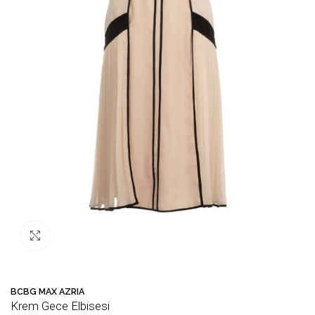
Büyütmek için tıklayın
🛒 Bu ürün
57
kişinin sepetinde!
💛 F
BCBG MAX AZRIA
Krem Gece Elbisesi