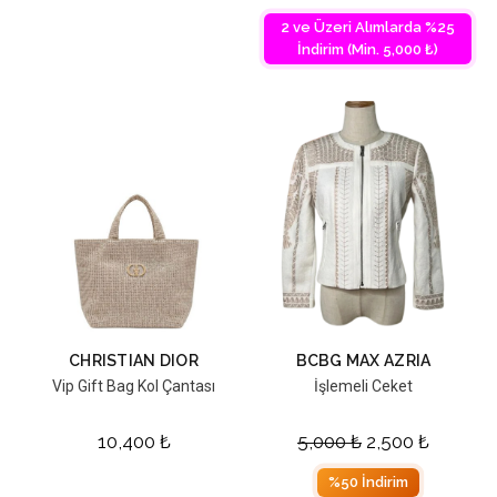
2 ve Üzeri Alımlarda %25
İndirim (Min. 5,000 ₺)
CHRISTIAN DIOR
BCBG MAX AZRIA
Vip Gift Bag Kol Çantası
İşlemeli Ceket
10,400
₺
5,000
₺
2,500
₺
%50 İndirim