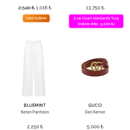
2,540
₺
1,016
₺
13,750
₺
%60 İndirim
2 ve Üzeri Alımlarda %25
İndirim (Min. 5,000 ₺)
BLUEMINT
GUCCI
Keten Pantolon
Deri Kemer
2,250
₺
5,000
₺