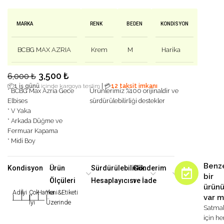
MARKA
RENK
BEDEN
KONDISYON
BCBG MAX AZRIA
Krem
M
Harika
3,500
₺
6,000
₺
|
📦
1 iş günü
içinde kargoya teslim
💳
12 taksit imkanı
* BCBG Max Azria Gece
Ürünlerimiz %100 orijinaldir ve
Elbises
sürdürülebilirliği destekler
* V Yaka
* Arkada Düğme ve
Fermuar Kapama
* Midi Boy
Benz
Kondisyon
Ürün
Sürdürülebilirlik
Gönderim
bir
Ölçüleri
Hesaplayıcısı
ve İade
ürün
Adil
İyi
Çok
Harika
Yeni&Etiketi
var m
|
|
|
|
|
İyi
Üzerinde
Satma
için h