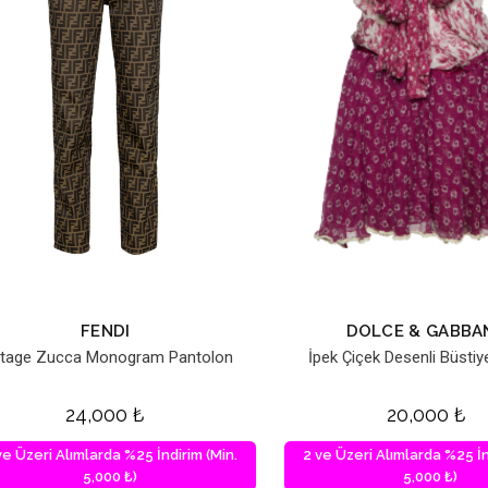
FENDI
DOLCE & GABBA
ntage Zucca Monogram Pantolon
İpek Çiçek Desenli Büstiy
24,000
₺
20,000
₺
ve Üzeri Alımlarda %25 İndirim (Min.
2 ve Üzeri Alımlarda %25 İn
5,000 ₺)
5,000 ₺)