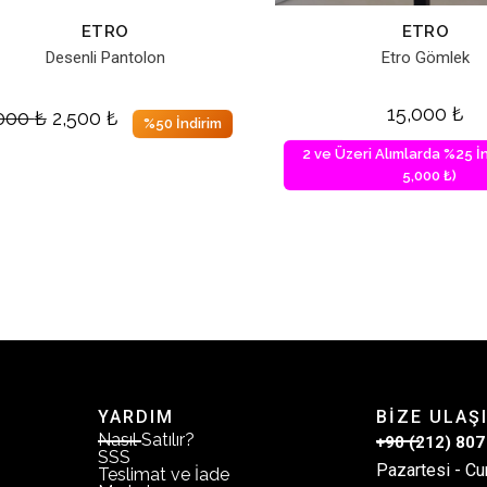
ETRO
ETRO
Desenli Pantolon
Etro Gömlek
15,000
₺
,000
₺
2,500
₺
%50 İndirim
2 ve Üzeri Alımlarda %25 İn
5,000 ₺)
YARDIM
BİZE ULAŞ
Nasıl Satılır?
+90 (212) 807
SSS
Pazartesi - Cu
Teslimat ve İade