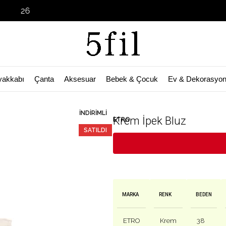
Garage Sale
yakkabı
Çanta
Aksesuar
Bebek & Çocuk
Ev & Dekorasyo
🛒 Bu ürün
50
kişinin sepetinde!
İNDIRIMLI
Krem İpek Bluz
ETRO
SATILDI
MARKA
RENK
BEDEN
ETRO
Krem
38