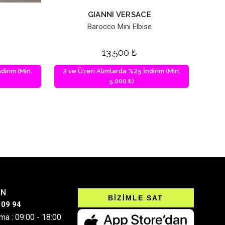
GIANNI VERSACE
Barocco Mini Elbise
13,500
₺
dirim (Min.
2 ve Üzeri Alımlarda %25 İndirim (Min.
5,000 ₺)
IN
BİZİMLE SAT
 09 94
ma : 09:00 - 18:00