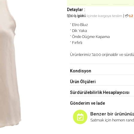
Detaylar :
%100 İpek
|
📦
1 iş günü
içinde kargoya teslim
💳
12
* Etro Bluz
* Dik Yaka
* Önde Düğme Kapama
* Fırfırlı
Ürünlerimiz %100 orijinaldir ve sürdür
Kondisyon
Ürün Ölçüleri
Sürdürülebilirlik Hesaplayıcısı
Gönderim ve İade
Benzer bir ürününüz
Satmak için hemen rand