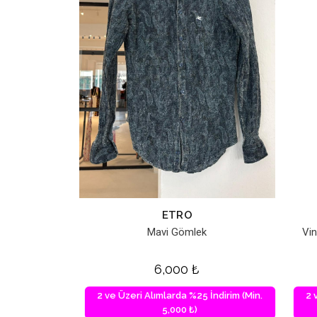
ETRO
Mavi Gömlek
Vi
6,000
₺
2 ve Üzeri Alımlarda %25 İndirim (Min.
2 
5,000 ₺)