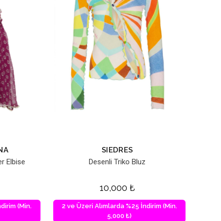
NA
SIEDRES
er Elbise
Desenli Triko Bluz
10,000
₺
dirim (Min.
2 ve Üzeri Alımlarda %25 İndirim (Min.
5,000 ₺)