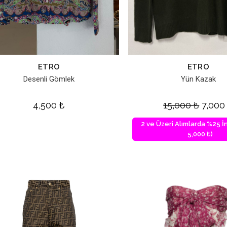
ETRO
ETRO
Desenli Gömlek
Yün Kazak
4,500
₺
15,000
₺
7,00
2 ve Üzeri Alımlarda %25 İn
5,000 ₺)