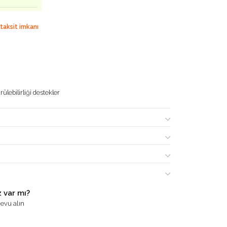
 taksit imkanı
ülebilirliği destekler
 var mı?
evu alın