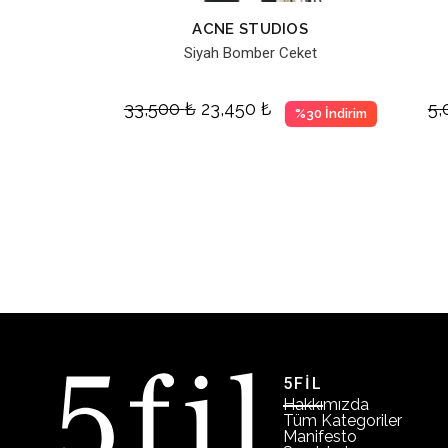
ACNE STUDIOS
Siyah Bomber Ceket
33,500
₺
23,450
₺
5
%30 İndirim
5FİL
Hakkımızda
Tüm Kategoriler
Manifesto