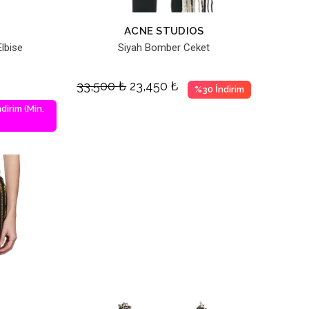
ACNE STUDIOS
lbise
Siyah Bomber Ceket
33,500
₺
23,450
₺
%30 İndirim
dirim (Min.