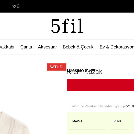
Garage Sa
yakkabı
Çanta
Aksesuar
Bebek & Çocuk
Ev & Dekorasyo
🛒 Bu ürün
58
kişinin sepetinde!
SATILDI
Krem Kazak
MASSIMO DUTTI
5600
Tahmini Perakende Satış Fiyatı:
MARKA
RENK