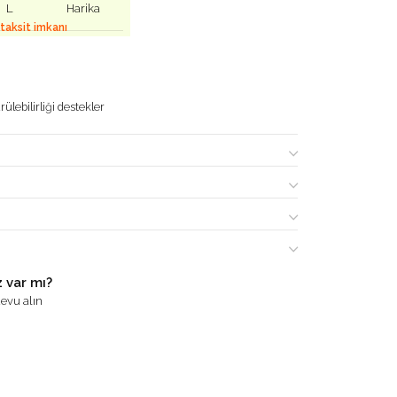
L
Harika
 taksit imkanı
ülebilirliği destekler
 var mı?
evu alın