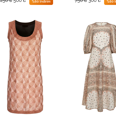
%60 İndirim
%60 İ