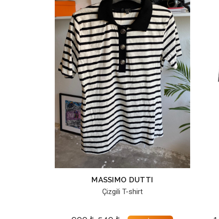
MASSIMO DUTTI
Çizgili T-shirt
900
₺
540
₺
1