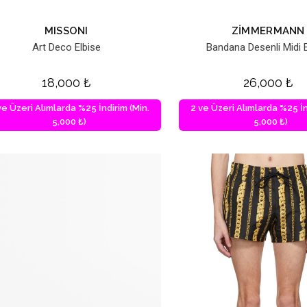
MISSONI
ZIMMERMANN
Art Deco Elbise
Bandana Desenli Midi E
18,000
₺
26,000
₺
ve Üzeri Alımlarda %25 İndirim (Min.
2 ve Üzeri Alımlarda %25 İn
5,000 ₺)
5,000 ₺)