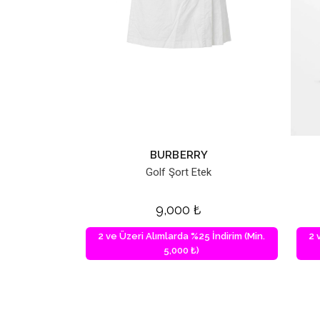
BURBERRY
Golf Şort Etek
9,000
₺
2 ve Üzeri Alımlarda %25 İndirim (Min.
2 
5,000 ₺)