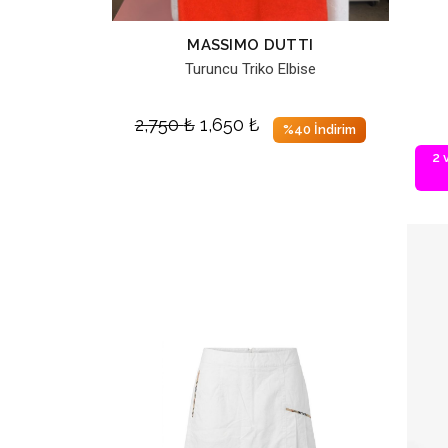
MASSIMO DUTTI
Turuncu Triko Elbise
2,750
₺
1,650
₺
%40 İndirim
2 