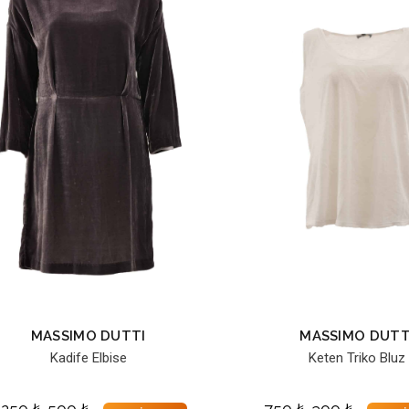
MASSIMO DUTTI
MASSIMO DUTT
Kadife Elbise
Keten Triko Bluz
,250
₺
500
₺
750
₺
300
₺