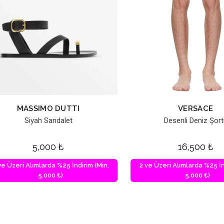
MASSIMO DUTTI
VERSACE
Siyah Sandalet
Desenli Deniz Şor
5,000
₺
16,500
₺
ve Üzeri Alımlarda %25 İndirim (Min.
2 ve Üzeri Alımlarda %25 İn
5,000 ₺)
5,000 ₺)