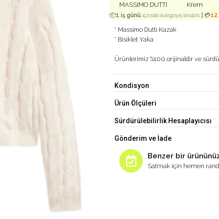
MASSIMO DUTTI
Krem
|
📦
1 iş günü
içinde kargoya teslim
💳
12
* Massimo Dutti Kazak
* Bisiklet Yaka
Ürünlerimiz %100 orijinaldir ve sürdür
Kondisyon
Ürün Ölçüleri
Sürdürülebilirlik Hesaplayıcısı
Gönderim ve İade
Benzer bir ürününüz
Satmak için hemen rand