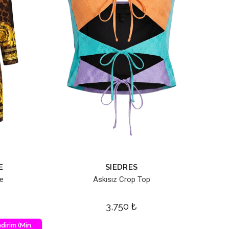
E
SIEDRES
se
Askısız Crop Top
3,750
₺
dirim (Min.