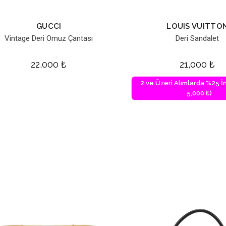
GUCCI
LOUIS VUITTO
Vintage Deri Omuz Çantası
Deri Sandalet
22,000
₺
21,000
₺
2 ve Üzeri Alımlarda %25 İn
5,000 ₺)