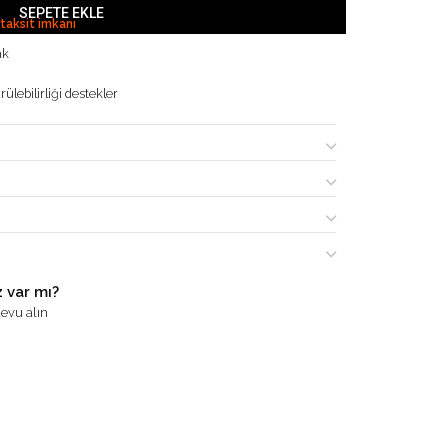
SEPETE EKLE
 taksit imkanı
ak
ülebilirliği destekler
 var mı?
evu alın