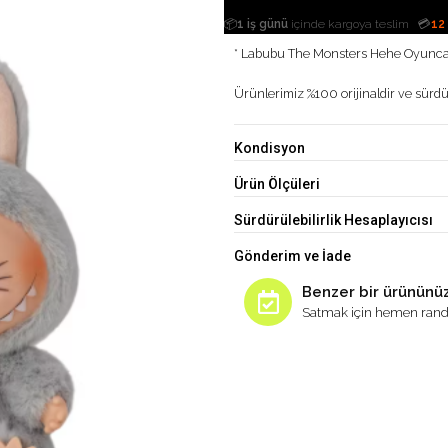
|
📦
1 iş günü
içinde kargoya teslim
💳
12
* Labubu The Monsters Hehe Oyunc
Ürünlerimiz %100 orijinaldir ve sürdür
Kondisyon
Ürün Ölçüleri
Sürdürülebilirlik Hesaplayıcısı
Gönderim ve İade
Benzer bir ürününüz
Satmak için hemen rand