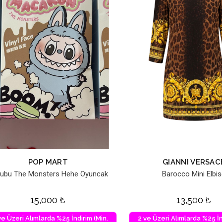
POP MART
GIANNI VERSAC
ubu The Monsters Hehe Oyuncak
Barocco Mini Elbi
15,000
₺
13,500
₺
ve Üzeri Alımlarda %25 İndirim (Min.
2 ve Üzeri Alımlarda %25 İn