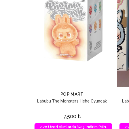
POP MART
Labubu The Monsters Hehe Oyuncak
Lab
7,500
₺
2 ve Üzeri Alımlarda %25 İndirim (Min.
2 