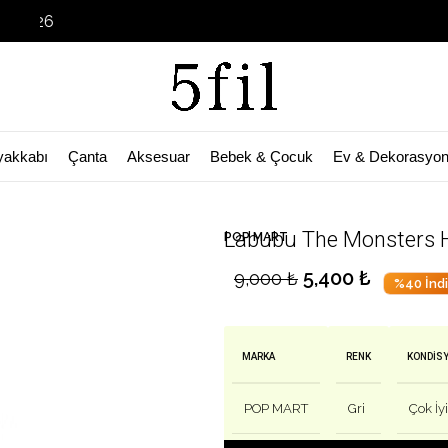
Garage Sale
yakkabı
Çanta
Aksesuar
Bebek & Çocuk
Ev & Dekorasyo
🛒 Bu ürün
29
kişinin sepetinde!
Labubu The Monsters 
POP MART
5,400
₺
9,000
₺
%40 İndi
MARKA
RENK
KONDIS
POP MART
Gri
Çok İyi