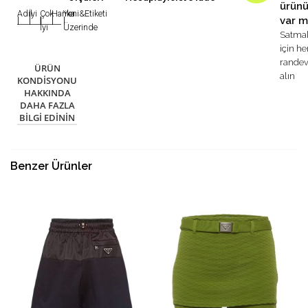
ürün
Adil
İyi
Çok
Harika
Yeni&Etiketi
var m
|
|
|
|
|
İyi
Üzerinde
Satma
için h
rande
ÜRÜN
alın
KONDISYONU
HAKKINDA
DAHA FAZLA
BILGI EDININ
Benzer Ürünler