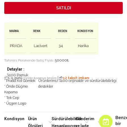
SATILDI
MARKA
RENK
BEDEN
KONDISYON
PRADA
Lacivert
34
Harika
50000
₺
Tahmini Perakende Satış Fiyatı:
Detaylar :
%100 Pamuk
|
📦
1 iş günü
içinde kargoya teslim
💳
12 taksit imkanı
* Prada Kot Gömlek
Ürünlerimiz %100 orijinaldir ve sürdürülebilirliği
* Önde Düğme
destekler
Kapama
* Tek Cep
* Üçgen Logo
Benz
Kondisyon
Ürün
Sürdürülebilirlik
Gönderim
bir
Ölçüleri
Hesaplayıcısı
ve İade