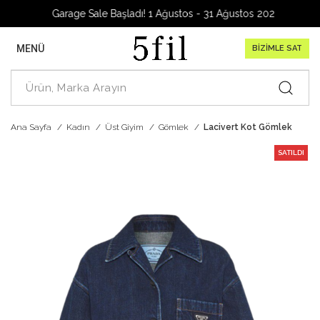
Garage Sale Başladı! 1 Ağustos - 31 Ağustos 2026
MENÜ
BİZİMLE SAT
Ana Sayfa
Kadın
Üst Giyim
Gömlek
Lacivert Kot Gömlek
SATILDI