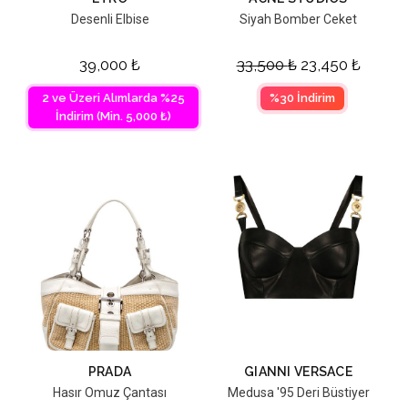
Desenli Elbise
Siyah Bomber Ceket
39,000
₺
33,500
₺
23,450
₺
2 ve Üzeri Alımlarda %25
%30 İndirim
İndirim (Min. 5,000 ₺)
PRADA
GIANNI VERSACE
Hasır Omuz Çantası
Medusa '95 Deri Büstiyer