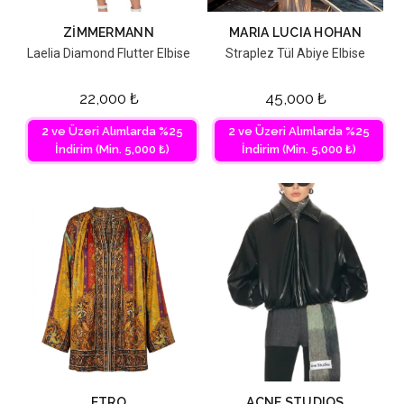
ZIMMERMANN
MARIA LUCIA HOHAN
Laelia Diamond Flutter Elbise
Straplez Tül Abiye Elbise
22,000
₺
45,000
₺
2 ve Üzeri Alımlarda %25
2 ve Üzeri Alımlarda %25
İndirim (Min. 5,000 ₺)
İndirim (Min. 5,000 ₺)
ETRO
ACNE STUDIOS