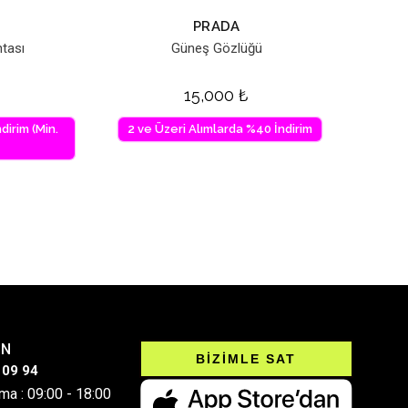
PRADA
tası
Güneş Gözlüğü
15,000
₺
dirim (Min.
2 ve Üzeri Alımlarda %40 İndirim
IN
BİZİMLE SAT
 09 94
ma : 09:00 - 18:00