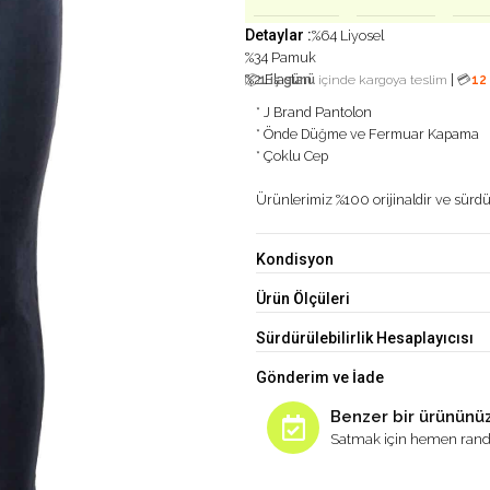
Detaylar :
%64 Liyosel
%34 Pamuk
%2 Elastan
|
📦
1 iş günü
içinde kargoya teslim
💳
12
* J Brand Pantolon
* Önde Düğme ve Fermuar Kapama
* Çoklu Cep
Ürünlerimiz %100 orijinaldir ve sürdür
Kondisyon
Ürün Ölçüleri
Sürdürülebilirlik Hesaplayıcısı
Gönderim ve İade
Benzer bir ürününüz
Satmak için hemen rand