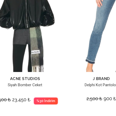
ACNE STUDIOS
J BRAND
Siyah Bomber Ceket
Delphi Kot Pantol
2,500
₺
900
,500
₺
23,450
₺
%30 İndirim