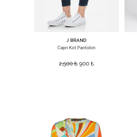
J BRAND
Capri Kot Pantolon
2,500
₺
900
₺