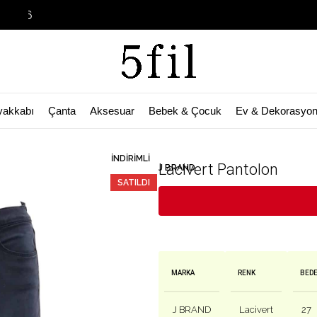
Garage Sale 
yakkabı
Çanta
Aksesuar
Bebek & Çocuk
Ev & Dekorasyo
🛒 Bu ürün
46
kişinin sepetinde!
İNDIRIMLI
Lacivert Pantolon
J BRAND
SATILDI
MARKA
RENK
BED
J BRAND
Lacivert
27