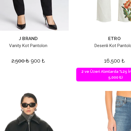
J BRAND
ETRO
Vanity Kot Pantolon
Desenli Kot Pantol
2,500
₺
900
₺
16,500
₺
2 ve Üzeri Alımlarda %25 İn
5,000 ₺)