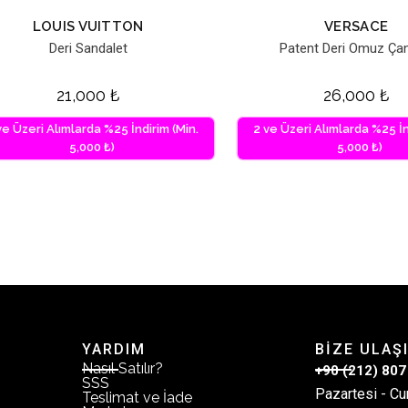
LOUIS VUITTON
VERSACE
Deri Sandalet
Patent Deri Omuz Çan
21,000
₺
26,000
₺
ve Üzeri Alımlarda %25 İndirim (Min.
2 ve Üzeri Alımlarda %25 İn
5,000 ₺)
5,000 ₺)
YARDIM
BİZE ULAŞ
Nasıl Satılır?
+90 (212) 807
SSS
Pazartesi - Cu
Teslimat ve İade