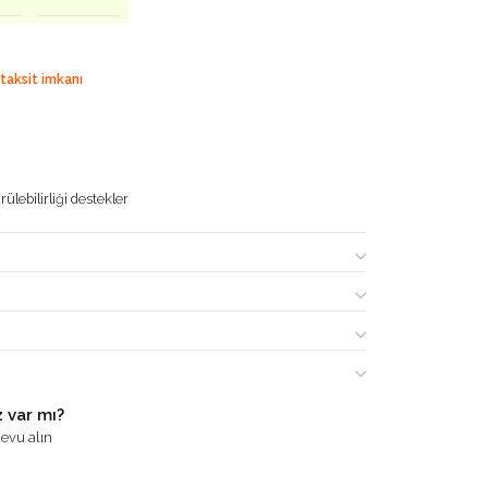
 taksit imkanı
ülebilirliği destekler
 var mı?
evu alın