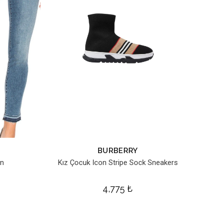
BURBERRY
on
Kız Çocuk Icon Stripe Sock Sneakers
₺
4,775
₺