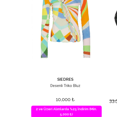
SIEDRES
Desenli Triko Bluz
10,000
₺
33
2 ve Üzeri Alımlarda %25 İndirim (Min.
5,000 ₺)