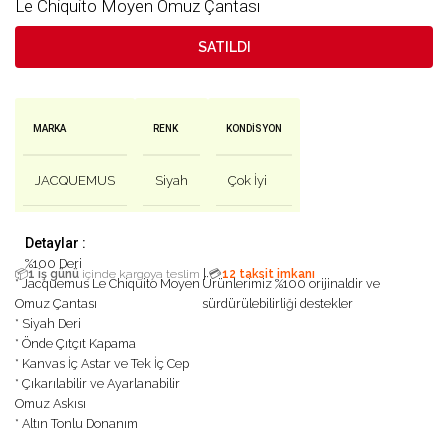
Le Chiquito Moyen Omuz Çantası
SATILDI
MARKA
RENK
KONDISYON
JACQUEMUS
Siyah
Çok İyi
Detaylar :
%100 Deri
|
📦
1 iş günü
içinde kargoya teslim
💳
12 taksit imkanı
* Jacquemus Le Chiquito Moyen
Ürünlerimiz %100 orijinaldir ve
Omuz Çantası
sürdürülebilirliği destekler
* Siyah Deri
* Önde Çıtçıt Kapama
* Kanvas İç Astar ve Tek İç Cep
* Çıkarılabilir ve Ayarlanabilir
Omuz Askısı
* Altın Tonlu Donanım