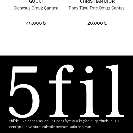
GUCCI
CHRISTIAN DIOR
Dionysus Omuz Çantası
Pony Tüyü Tote Omuz Çantası
45,000
₺
20,000
₺
5fil’de lüks daha ulaşılabilir. Doğru fiyatlarla keşfedin, gardırobunuzu
dönüştürün ve sürdürülebilir modaya katkı sağlayın.