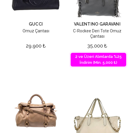
GUCCI
VALENTINO GARAVANI
Omuz Çantası
C-Rockee Deri Tote Omuz
Çantası
29,900
₺
35,000
₺
2 ve Üzeri Alımlarda %25
İndirim (Min. 5,000 ₺)