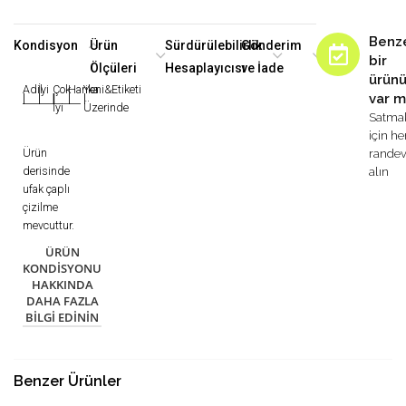
Benz
Kondisyon
Ürün
Sürdürülebilirlik
Gönderim
bir
Ölçüleri
Hesaplayıcısı
ve İade
ürün
Adil
İyi
Çok
Harika
Yeni&Etiketi
var m
|
|
|
|
|
İyi
Üzerinde
Satma
için h
Ürün
rande
derisinde
alın
ufak çaplı
çizilme
mevcuttur.
ÜRÜN
KONDISYONU
HAKKINDA
DAHA FAZLA
BILGI EDININ
Benzer Ürünler