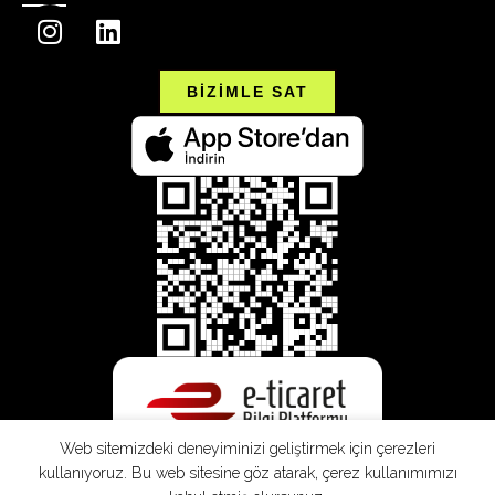
BİZİMLE SAT
Web sitemizdeki deneyiminizi geliştirmek için çerezleri
kullanıyoruz. Bu web sitesine göz atarak, çerez kullanımımızı