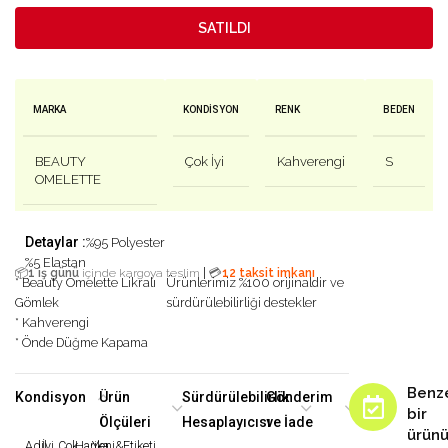
SATILDI
MARKA
KONDISYON
RENK
BEDEN
BEAUTY
Çok İyi
Kahverengi
S
OMELETTE
Detaylar :
%95 Polyester
%5 Elastan
|
📦
1 iş günü
içinde kargoya teslim
💳
12 taksit imkanı
* Beauty Omelette Likralı
Ürünlerimiz %100 orijinaldir ve
Gömlek
sürdürülebilirliği destekler
* Kahverengi
* Önde Düğme Kapama
Benz
Kondisyon
Ürün
Sürdürülebilirlik
Gönderim
bir
Ölçüleri
Hesaplayıcısı
ve İade
ürün
Adil
İyi
Çok
Harika
Yeni&Etiketi