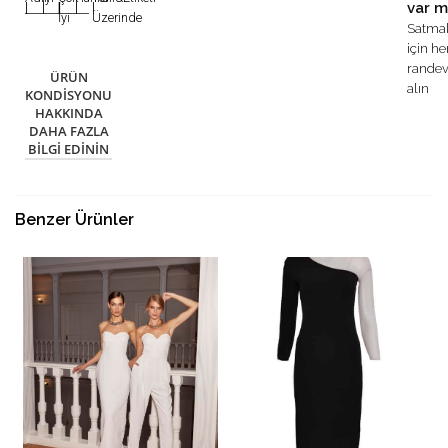
var m
|
|
|
|
|
İyi
Üzerinde
Satma
için h
rande
ÜRÜN
alın
KONDISYONU
HAKKINDA
DAHA FAZLA
BILGI EDININ
Benzer Ürünler