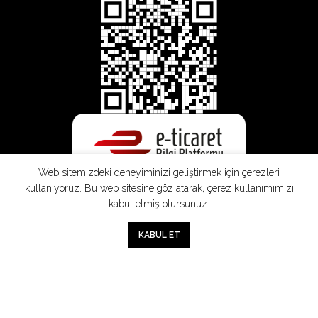
Web sitemizdeki deneyiminizi geliştirmek için çerezleri
kullanıyoruz. Bu web sitesine göz atarak, çerez kullanımımızı
kabul etmiş olursunuz.
0
KABUL ET
Mağaza
Sepet
Hesabım
Mesafeli
Konsinye
Müşteri
Doğrudan
Üyelik
Satış
Sözleşmesi
Aydınlatma
Satış
Sözleşmesi
Sözleşmesi
Metni
Sözleşmesi
;