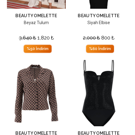
BEAUTY OMELETTE
BEAUTY OMELETTE
Beyaz Tulum
Siyah Elbise
3,640
₺
1,820
₺
2,000
₺
800
₺
%50 İndirim
%60 İndirim
BEAUTY OMELETTE
BEAUTY OMELETTE