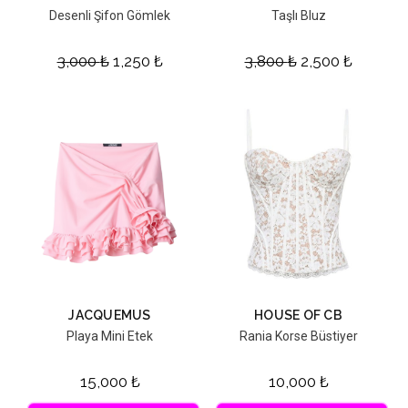
Desenli Şifon Gömlek
Taşlı Bluz
3,000
₺
1,250
₺
3,800
₺
2,500
₺
JACQUEMUS
HOUSE OF CB
Playa Mini Etek
Rania Korse Büstiyer
15,000
₺
10,000
₺