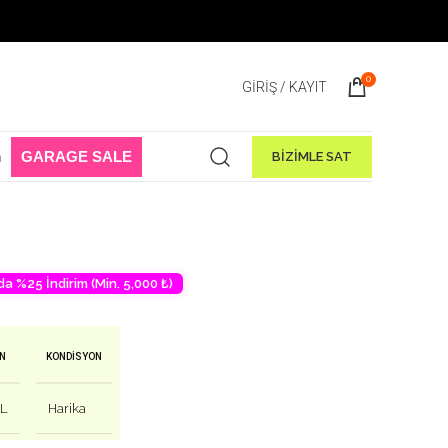
aşladı! 1 Ağustos - 31 Ağustos 2026
0
GIRIŞ / KAYIT
n
GARAGE SALE
BİZİMLE SAT
💛 Favori ürün!
42
kişinin favori listesinde!
da %25 İndirim (Min. 5,000 ₺)
N
KONDISYON
L
Harika