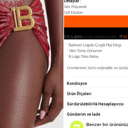
Detaylar :
%82 Polyamid
%18 Elastan
|
📦
1 iş günü
içinde kargoya teslim
💳
12
* Balmain Logolu Çizgili Plaj Eteği
* Altın Tonlu Donanım
* B Logo Toka Detay
Ürünlerimiz %100 orijinaldir ve sürdür
Kondisyon
Ürün Ölçüleri
Sürdürülebilirlik Hesaplayıcısı
Gönderim ve İade
Benzer bir ürününüz