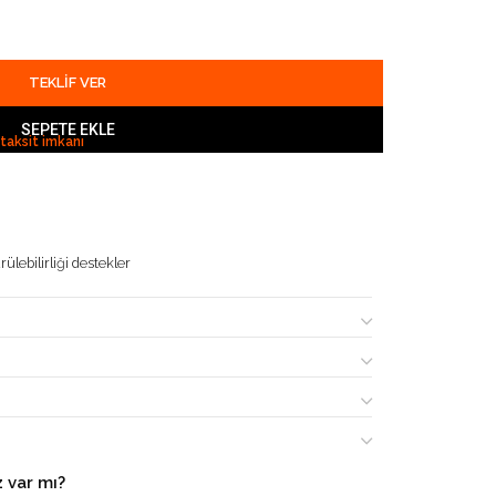
TEKLIF VER
SEPETE EKLE
 taksit imkanı
ülebilirliği destekler
 var mı?