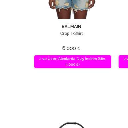
BALMAIN
Crop T-Shirt
6,000
₺
2 ve Üzeri Alımlarda %25 İndirim (Min.
2 
5,000 ₺)