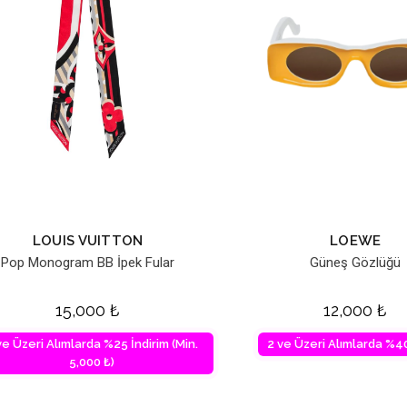
LOUIS VUITTON
LOEWE
Pop Monogram BB İpek Fular
Güneş Gözlüğü
15,000
₺
12,000
₺
ve Üzeri Alımlarda %25 İndirim (Min.
2 ve Üzeri Alımlarda %40
5,000 ₺)