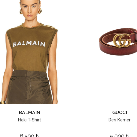
BALMAIN
GUCCI
Haki T-Shirt
Deri Kemer
6,500
₺
5,000
₺