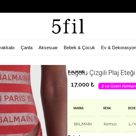
Garage Sale B
yakkabı
Çanta
Aksesuar
Bebek & Çocuk
Ev & Dekorasyo
🛒 Bu ürün
44
kişinin sepetinde!
Logolu Çizgili Plaj Eteği
BALMAIN
17,000
₺
2 ve Üzeri Alımlar
MARKA
RENK
BEDE
BALMAIN
Kırmızı
L/X