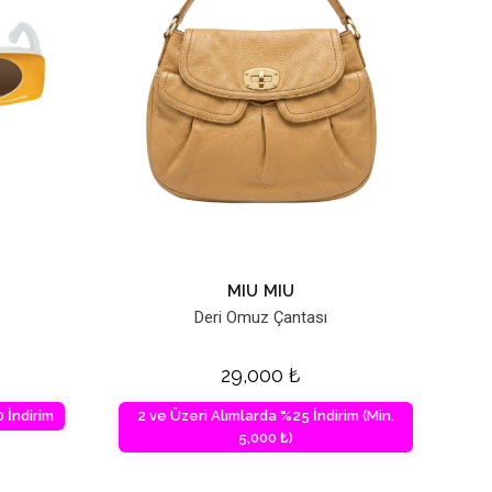
MIU MIU
Deri Omuz Çantası
29,000
₺
 İndirim
2 ve Üzeri Alımlarda %25 İndirim (Min.
5,000 ₺)