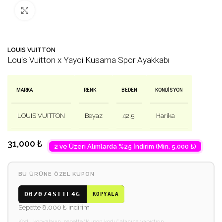
Büyütmek için tıklayın
🛒 Bu ürün
27
kişinin sepetinde!
💛 
LOUIS VUITTON
Louis Vuitton x Yayoi Kusama Spor Ayakkabı
MARKA
RENK
BEDEN
KONDISYON
LOUIS VUITTON
Beyaz
42.5
Harika
31,000
₺
2 ve Üzeri Alımlarda %25 İndirim (Min. 5,000 ₺)
BU ÜRÜNE ÖZEL KUPON
D0Z074STTE4G
KOPYALA
Sepette 8.000 ₺ indirim
Kodu kopyalayın, sepette “Kupon kodu” alanına yapıştırın.