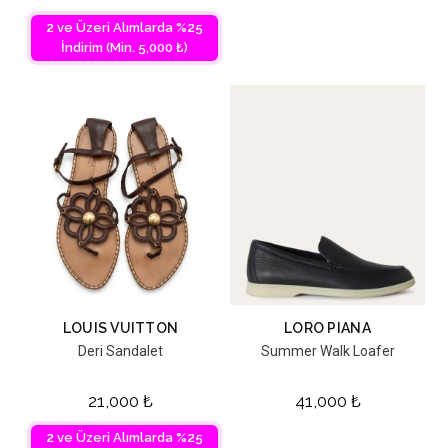
2 ve Üzeri Alımlarda %25
İndirim (Min. 5,000 ₺)
LOUIS VUITTON
LORO PIANA
Deri Sandalet
Summer Walk Loafer
21,000
₺
41,000
₺
2 ve Üzeri Alımlarda %25