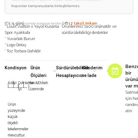
Kuponlar kampanyalarla birleştirilemez.
|
📦
1 iş günü
içinde kargoya teslim
💳
12 taksit imkanı
* Louis Vuitton x Yayoi Kusama
Ürünlerimiz %100 orijinaldir ve
Spor Ayakkabı
sürdürülebilirliği destekler
* Yuvarlak Burun
* Logo Detay
* Toz Torbası Dahildir
Benz
Kondisyon
Ürün
Sürdürülebilirlik
Gönderim
bir
Ölçüleri
Hesaplayıcısı
ve İade
ürün
Adil
İyi
Çok
Harika
Yeni&Etiketi
var m
|
|
|
|
|
İyi
Üzerinde
Satma
için h
Ürün
rande
yüzeyinde
alın
küçük
ölçekli
lekelenmeler
mevcuttur.