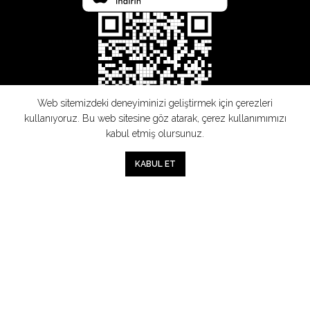
Web sitemizdeki deneyiminizi geliştirmek için çerezleri
kullanıyoruz. Bu web sitesine göz atarak, çerez kullanımımızı
kabul etmiş olursunuz.
SEPETE EKLE
0
KABUL ET
Mağaza
Sepet
Hesabım
Mesafeli
Konsinye
Müşteri
Doğrudan
Üyelik
Satış
Sözleşmesi
Aydınlatma
Satış
Sözleşmesi
Sözleşmesi
Metni
Sözleşmesi
;