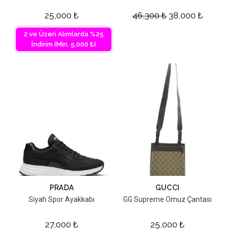
25,000
₺
46,300
₺
38,000
₺
2 ve Üzeri Alımlarda %25
İndirim (Min. 5,000 ₺)
PRADA
GUCCI
Siyah Spor Ayakkabı
GG Supreme Omuz Çantası
27,000
₺
25,000
₺