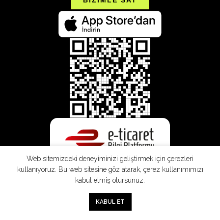
Web sitemizdeki deneyiminizi geliştirmek için çerezleri
kullanıyoruz. Bu web sitesine göz atarak, çerez kullanımımızı
kabul etmiş olursunuz.
0
KABUL ET
Mağaza
Sepet
Hesabım
Mesafeli
Konsinye
Müşteri
Doğrudan
Üyelik