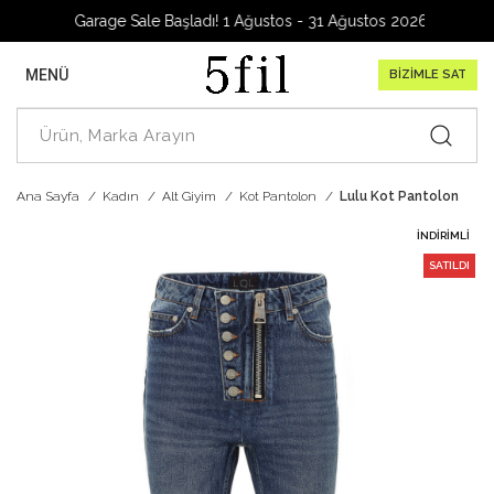
Garage Sale Başladı! 1 Ağustos - 31 Ağustos 2026
MENÜ
BİZİMLE SAT
Ana Sayfa
Kadın
Alt Giyim
Kot Pantolon
Lulu Kot Pantolon
İNDIRIMLI
SATILDI