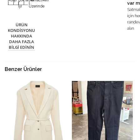
var m
|
|
|
|
|
İyi
Üzerinde
Satma
için h
rande
ÜRÜN
alın
KONDISYONU
HAKKINDA
DAHA FAZLA
BILGI EDININ
Benzer Ürünler