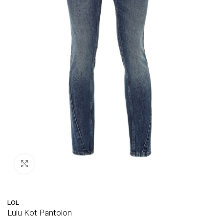
Büyütmek için tıklayın
🛒 Bu ürün
43
kişinin sepetinde!
💛 
LOL
Lulu Kot Pantolon