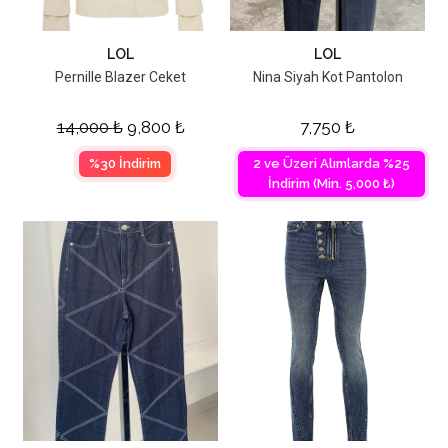
LOL
LOL
Pernille Blazer Ceket
Nina Siyah Kot Pantolon
14,000
₺
9,800
₺
7,750
₺
%30 İndirim
2 ve Üzeri Alımlarda %25
İndirim (Min. 5,000 ₺)