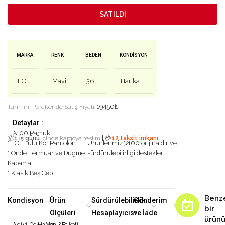
SATILDI
MARKA
RENK
BEDEN
KONDISYON
LOL
Mavi
36
Harika
19450
₺
Tahmini Perakende Satış Fiyatı:
Detaylar :
%100 Pamuk
|
📦
1 iş günü
içinde kargoya teslim
💳
12 taksit imkanı
* LOL Lulu Kot Pantolon
Ürünlerimiz %100 orijinaldir ve
* Önde Fermuar ve Düğme
sürdürülebilirliği destekler
Kapama
* Klasik Beş Cep
Benz
Kondisyon
Ürün
Sürdürülebilirlik
Gönderim
bir
Ölçüleri
Hesaplayıcısı
ve İade
ürün
Adil
İyi
Çok
Harika
Yeni&Etiketi