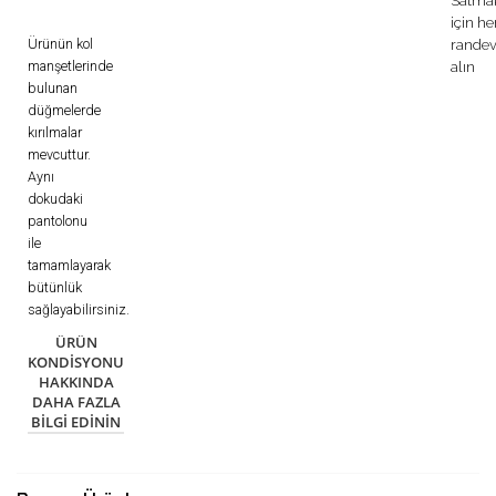
Satma
için h
Ürünün kol
rande
manşetlerinde
alın
bulunan
düğmelerde
kırılmalar
mevcuttur.
Aynı
dokudaki
pantolonu
ile
tamamlayarak
bütünlük
sağlayabilirsiniz.
ÜRÜN
KONDISYONU
HAKKINDA
DAHA FAZLA
BILGI EDININ