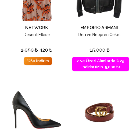
NETWORK
EMPORIO ARMANI
Desenli Elbise
Deri ve Neopren Ceket
1,050
₺
420
₺
15,000
₺
%60 İndirim
2 ve Üzeri Alımlarda %25
İndirim (Min. 5,000 ₺)