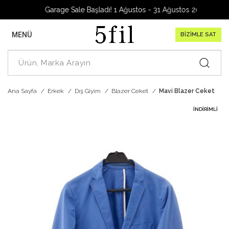
Garage Sale Başladı! 1 Ağustos - 31 Ağustos 2026
MENÜ
BİZİMLE SAT
Ana Sayfa
Erkek
Dış Giyim
Blazer Ceket
Mavi Blazer Ceket
İNDIRIMLI