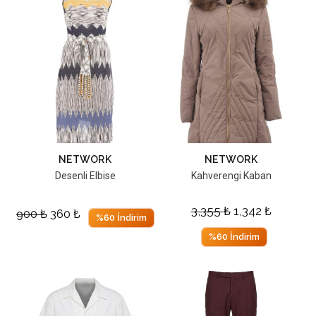
NETWORK
NETWORK
Desenli Elbise
Kahverengi Kaban
3,355
₺
1,342
₺
900
₺
360
₺
%60 İndirim
%60 İndirim