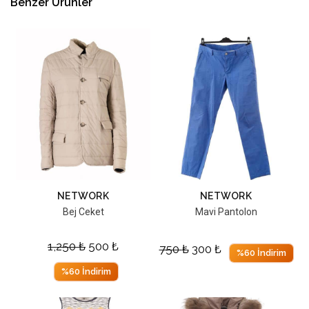
Benzer Ürünler
NETWORK
NETWORK
Bej Ceket
Mavi Pantolon
1,250
₺
500
₺
750
₺
300
₺
%60 İndirim
%60 İndirim