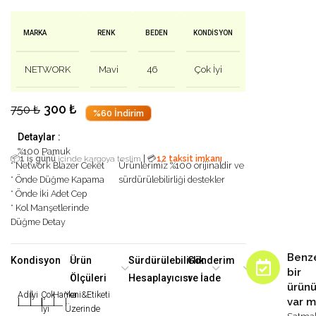
MARKA
RENK
BEDEN
KONDISYON
NETWORK
Mavi
46
Çok İyi
300
₺
750
₺
%60 İndirim
Detaylar :
%100 Pamuk
|
📦
1 iş günü
içinde kargoya teslim
💳
12 taksit imkanı
* Network Blazer Ceket
Ürünlerimiz %100 orijinaldir ve
* Önde Düğme Kapama
sürdürülebilirliği destekler
* Önde İki Adet Cep
* Kol Manşetlerinde
Düğme Detay
Benz
Kondisyon
Ürün
Sürdürülebilirlik
Gönderim
bir
Ölçüleri
Hesaplayıcısı
ve İade
ürün
Adil
İyi
Çok
Harika
Yeni&Etiketi
var m
|
|
|
|
|
İyi
Üzerinde