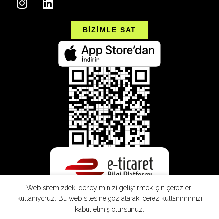
BİZİMLE SAT
Web sitemizdeki deneyiminizi geliştirmek için çerezleri
kullanıyoruz. Bu web sitesine göz atarak, çerez kullanımımızı
kabul etmiş olursunuz.