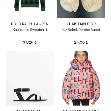
POLO RALPH LAUREN
CHRISTIAN DIOR
Kapüşonlu Sweatshirt
Kız Bebek Pembe Babet
3,825
₺
2,500
₺