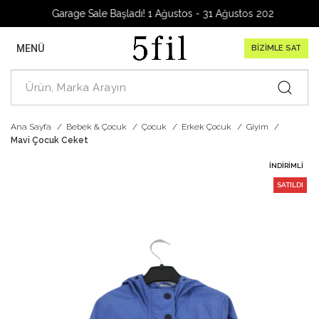
Garage Sale Başladı! 1 Ağustos - 31 Ağustos 2026
MENÜ
BİZİMLE SAT
Ana Sayfa
Bebek & Çocuk
Çocuk
Erkek Çocuk
Giyim
Mavi Çocuk Ceket
İNDIRIMLI
SATILDI