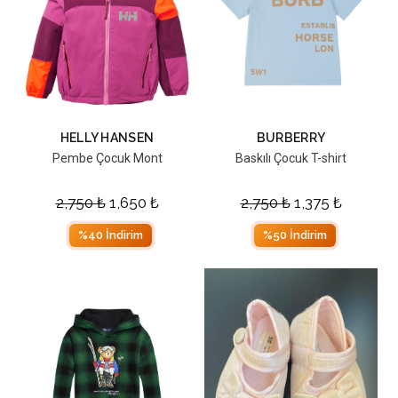
HELLY HANSEN
BURBERRY
Pembe Çocuk Mont
Baskılı Çocuk T-shirt
2,750
₺
1,650
₺
2,750
₺
1,375
₺
%40 İndirim
%50 İndirim