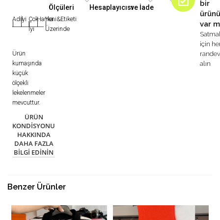
bir
Ölçüleri
Hesaplayıcısı
ve İade
ürün
Adil
İyi
Çok
Harika
Yeni&Etiketi
var m
|
|
|
|
|
İyi
Üzerinde
Satma
için h
Ürün
rande
kumaşında
alın
küçük
ölçekli
lekelenmeler
mevcuttur.
ÜRÜN
KONDISYONU
HAKKINDA
DAHA FAZLA
BILGI EDININ
Benzer Ürünler