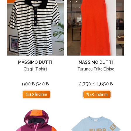
MASSIMO DUTTI
MASSIMO DUTTI
Çizgili T-shirt
Turuncu Triko Elbise
900
₺
540
₺
2,750
₺
1,650
₺
%40 İndirim
%40 İndirim