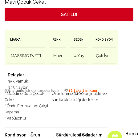
Mavi Çocuk Ceket
SATILDI
MARKA
RENK
BEDEN
KONDISYON
MASSIMO DUTTI
Mavi
4 Yaş
Çok İyi
Detaylar :
%55 Pamuk
%45 Naylon
|
📦
1 iş günü
içinde kargoya teslim
💳
12 taksit imkanı
* Massimo Dutti Çocuk
Ürünlerimiz %100 orijinaldir ve
Ceket
sürdürülebilirliği destekler
* Önde Fermuar ve Çıtçıt
Kapama
* Kapüşonlu
Benz
Kondisyon
Ürün
Sürdürülebilirlik
Gönderim