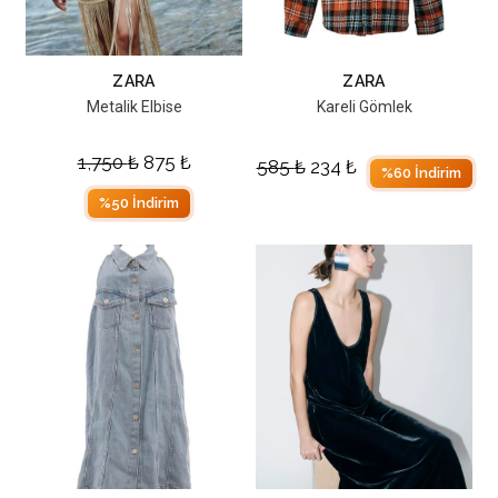
ZARA
ZARA
Metalik Elbise
Kareli Gömlek
1,750
₺
875
₺
585
₺
234
₺
%60 İndirim
%50 İndirim