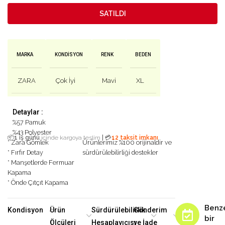
SATILDI
MARKA
KONDISYON
RENK
BEDEN
ZARA
Çok İyi
Mavi
XL
Detaylar :
%57 Pamuk
%43 Polyester
|
📦
1 iş günü
içinde kargoya teslim
💳
12 taksit imkanı
* Zara Gömlek
Ürünlerimiz %100 orijinaldir ve
* Fırfır Detay
sürdürülebilirliği destekler
* Manşetlerde Fermuar
Kapama
* Önde Çıtçıt Kapama
Benz
Kondisyon
Ürün
Sürdürülebilirlik
Gönderim
bir
Ölçüleri
Hesaplayıcısı
ve İade