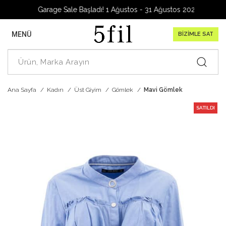
Garage Sale Başladı! 1 Ağustos - 31 Ağustos 2026
MENÜ
BİZİMLE SAT
Ana Sayfa
Kadın
Üst Giyim
Gömlek
Mavi Gömlek
SATILDI