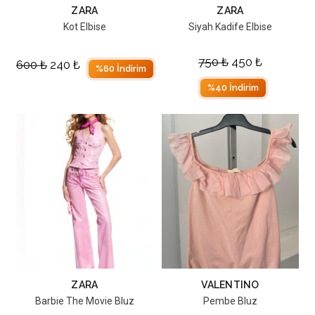
ZARA
ZARA
Kot Elbise
Siyah Kadife Elbise
750
₺
450
₺
600
₺
240
₺
%60 İndirim
%40 İndirim
ZARA
VALENTINO
Barbie The Movie Bluz
Pembe Bluz