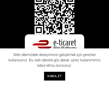
Web sitemizdeki deneyiminizi geliştirmek için çerezleri
kullanıyoruz. Bu web sitesine göz atarak, çerez kullanımımızı
kabul etmiş olursunuz.
0
KABUL ET
Mağaza
Sepet
Hesabım
Mesafeli
Konsinye
Müşteri
Doğrudan
Üyelik
Satış
Sözleşmesi
Aydınlatma
Satış
Sözleşmesi
Sözleşmesi
Metni
Sözleşmesi
;