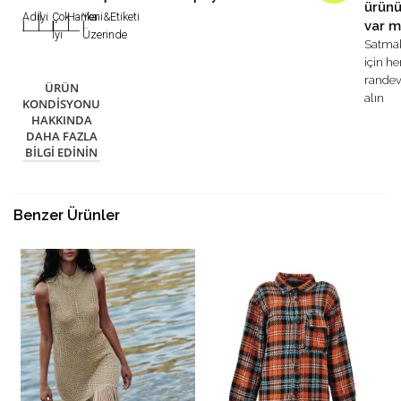
ürün
Adil
İyi
Çok
Harika
Yeni&Etiketi
var m
|
|
|
|
|
İyi
Üzerinde
Satma
için h
rande
ÜRÜN
alın
KONDISYONU
HAKKINDA
DAHA FAZLA
BILGI EDININ
Benzer Ürünler