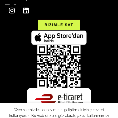
BİZİMLE SAT
Web sitemizdeki deneyiminizi geliştirmek için çerezleri
kullanıyoruz. Bu web sitesine göz atarak, çerez kullanımımızı