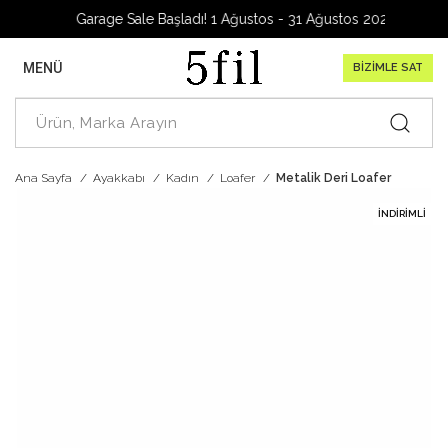
Garage Sale Başladı! 1 Ağustos - 31 Ağustos 2026
MENÜ
BİZİMLE SAT
Ana Sayfa
Ayakkabı
Kadın
Loafer
Metalik Deri Loafer
İNDIRIMLI