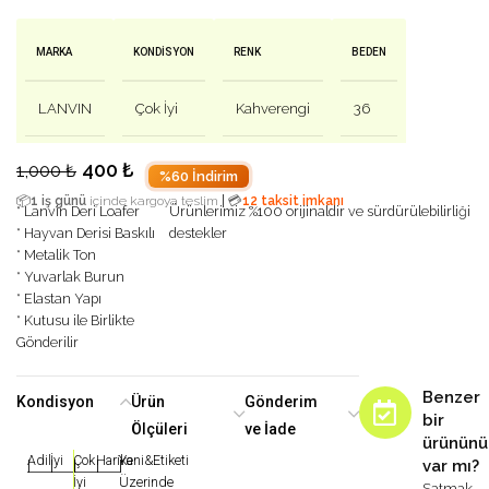
MARKA
KONDISYON
RENK
BEDEN
LANVIN
Çok İyi
Kahverengi
36
400
₺
1,000
₺
%60 İndirim
|
📦
1 iş günü
içinde kargoya teslim
💳
12 taksit imkanı
* Lanvin Deri Loafer
Ürünlerimiz %100 orijinaldir ve sürdürülebilirliği
* Hayvan Derisi Baskılı
destekler
* Metalik Ton
* Yuvarlak Burun
* Elastan Yapı
* Kutusu ile Birlikte
Gönderilir
Benzer
Kondisyon
Ürün
Gönderim
bir
Ölçüleri
ve İade
ürününü
Adil
İyi
Çok
Harika
Yeni&Etiketi
var mı?
|
|
|
|
|
İyi
Üzerinde
Satmak