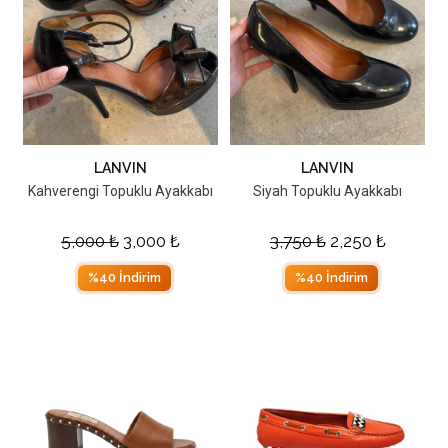
LANVIN
LANVIN
Kahverengi Topuklu Ayakkabı
Siyah Topuklu Ayakkabı
5,000
₺
3,000
₺
3,750
₺
2,250
₺
%40 İndirim
%40 İndirim