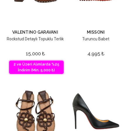
VALENTINO GARAVANI
MISSONI
Rockstud Detaylı Topuklu Terlik
Turuncu Babet
15,000
₺
4,995
₺
2 ve Üzeri Alımlarda %25
İndirim (Min. 5,000 ₺)