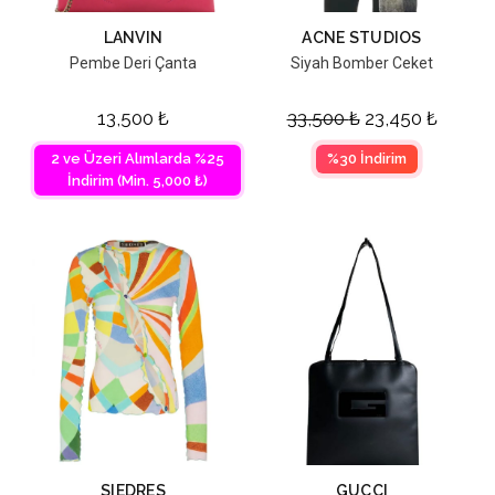
LANVIN
ACNE STUDIOS
Pembe Deri Çanta
Siyah Bomber Ceket
13,500
₺
33,500
₺
23,450
₺
2 ve Üzeri Alımlarda %25
%30 İndirim
İndirim (Min. 5,000 ₺)
SIEDRES
GUCCI