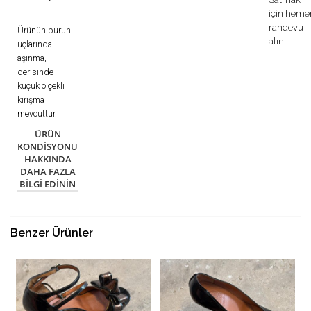
için heme
randevu
Ürünün burun
alın
uçlarında
aşınma,
derisinde
küçük ölçekli
kırışma
mevcuttur.
ÜRÜN
KONDISYONU
HAKKINDA
DAHA FAZLA
BILGI EDININ
Benzer Ürünler