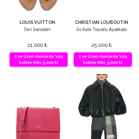
LOUIS VUITTON
CHRISTIAN LOUBOUTIN
Deri Sandalet
So Kate Topuklu Ayakkabı
21,000
₺
25,000
₺
2 ve Üzeri Alımlarda %25
2 ve Üzeri Alımlarda %25
İndirim (Min. 5,000 ₺)
İndirim (Min. 5,000 ₺)