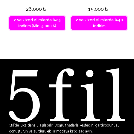
26,000
₺
15,000
₺
2 ve Üzeri Alımlarda %25
2 ve Üzeri Alımlarda %40
İndirim (Min. 5,000 ₺)
İndirim
5fil’de lüks daha ulaşılabilir. Doğru fiyatlarla keşfedin, gardırobunuzu
dönüştürün ve sürdürülebilir modaya katkı sağlayın.