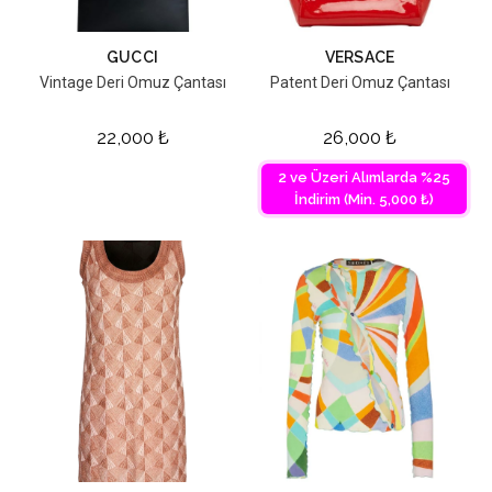
GUCCI
VERSACE
Vintage Deri Omuz Çantası
Patent Deri Omuz Çantası
22,000
₺
26,000
₺
2 ve Üzeri Alımlarda %25
İndirim (Min. 5,000 ₺)