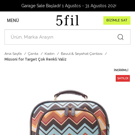
Garage Sale Başladı! 1 Ağustos - 31 Ağustos 2026
MENÜ
BİZİMLE SAT
Ana Sayfa
Çanta
Kadın
Bavul & Seyahat Çantası
Missoni for Target Çok Renkli Valiz
İNDIRIMLI
SATILDI