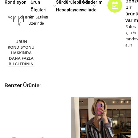
Benz
Kondisyon
Ürün
Sürdürülebilirlik
Gönderim
bir
Ölçüleri
Hesaplayıcısı
ve İade
ürün
Adil
İyi
Çok
Harika
Yeni&Etiketi
var m
|
|
|
|
|
İyi
Üzerinde
Satma
için h
rande
ÜRÜN
alın
KONDISYONU
HAKKINDA
DAHA FAZLA
BILGI EDININ
Benzer Ürünler