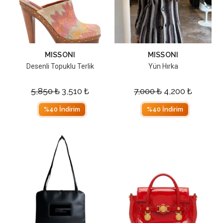
MISSONI
MISSONI
Desenli Topuklu Terlik
Yün Hırka
5,850
₺
3,510
₺
7,000
₺
4,200
₺
%40 İndirim
%40 İndirim