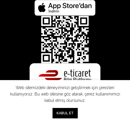
Web sitemizdeki deneyiminizi geliştirmek için çerezleri
kullanıyoruz. Bu web sitesine göz atarak, çerez kullanımımızı
kabul etmiş olursunuz.
0
KABUL ET
Mağaza
Sepet
Hesabım
Mesafeli
Konsinye
Müşteri
Doğrudan
Üyelik
Satış
Sözleşmesi
Aydınlatma
Satış
Sözleşmesi
Sözleşmesi
Metni
Sözleşmesi