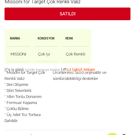
Missoni for Target Çok Renkli Valiz
SATILDI
MARKA
KONDISYON
RENK
MISSONI
Çok İyi
Çok Renkli
|
📦
1 iş günü
içinde kargoya teslim
💳
12 taksit imkanı
* Missoni for Target Çok
Ürünlerimiz %100 orijinaldir ve
Renkli Valiz
sürdürülebilirliği destekler
* Deri Döşeme
* Dört Tekerlekli
* Altın Tonlu Donanım
* Fermuar Kapama
* Çoklu Bölme
* Üç Adet Toz Torbası
Dahildir