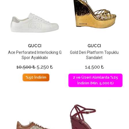
GUCCI
GUCCI
Ace Perforated Interlocking G
Gold Deri Platform Topuklu
Spor Ayakkabı
Sandalet
10,500
₺
5,250
₺
14,500
₺
%50 İndirim
2 ve Üzeri Alımlarda %25
İndirim (Min. 5,000 ₺)