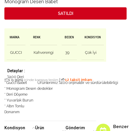
Monogram Desen Babet
SATILDI
MARKA
RENK
BEDEN
KONDISYON
GUCCI
Kahverengi
39
Çok İyi
Detaylar :
%100 Deri
|
📦
1 iş günü
içinde kargoya teslim
💳
12 taksit imkanı
* Gucci Babet
Ürünlerimiz %100 orijinaldir ve sürdürülebilirliği
* Monogram Desen
destekler
* Deri Döşeme
* Yuvarlak Burun
* Altın Tonlu
Donanım
Benzer
Kondisyon
Ürün
Gönderim