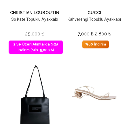
CHRISTIAN LOUBOUTIN
GUCCI
So Kate Topuklu Ayakkabı
Kahverengi Topuklu Ayakkabı
25,000
₺
7,000
₺
2,800
₺
2 ve Üzeri Alımlarda %25
%60 İndirim
İndirim (Min. 5,000 ₺)