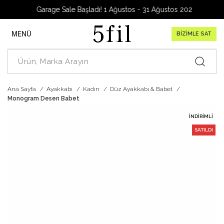
Garage Sale Başladı! 1 Ağustos - 31 Ağustos 2026
MENÜ
BİZİMLE SAT
Ana Sayfa
Ayakkabı
Kadın
Düz Ayakkabı & Babet
Monogram Desen Babet
İNDIRIMLI
SATILDI