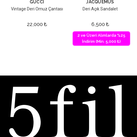
GUCCI
JACQUEMUS
Vintage Deri Omuz Çantası
Deri Açık Sandalet
22,000
₺
6,500
₺
2 ve Üzeri Alımlarda %25
İndirim (Min. 5,000 ₺)