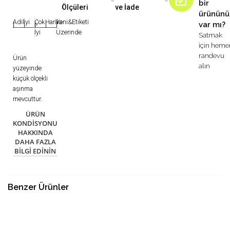
bir
Ölçüleri
ve İade
ürününü
Adil
İyi
Çok
Harika
Yeni&Etiketi
var mı?
|
|
|
|
|
İyi
Üzerinde
Satmak
için heme
randevu
Ürün
alın
yüzeyinde
küçük ölçekli
aşınma
mevcuttur.
ÜRÜN
KONDISYONU
HAKKINDA
DAHA FAZLA
BILGI EDININ
Benzer Ürünler