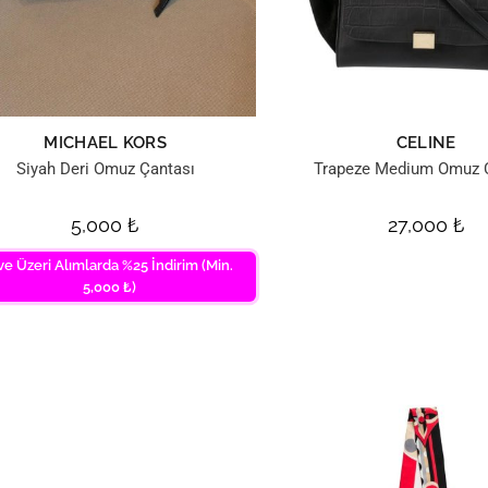
MICHAEL KORS
CELINE
Siyah Deri Omuz Çantası
Trapeze Medium Omuz 
5,000
₺
27,000
₺
ve Üzeri Alımlarda %25 İndirim (Min.
5,000 ₺)