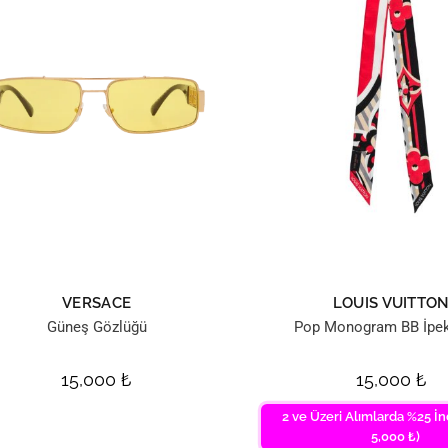
VERSACE
LOUIS VUITTO
Güneş Gözlüğü
Pop Monogram BB İpek
15,000
₺
15,000
₺
2 ve Üzeri Alımlarda %25 İn
5,000 ₺)