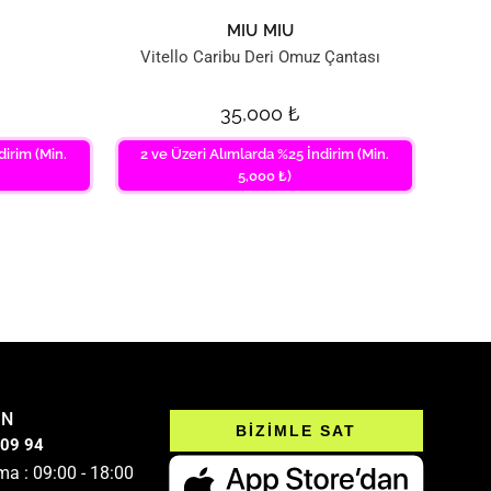
MIU MIU
Vitello Caribu Deri Omuz Çantası
35,000
₺
dirim (Min.
2 ve Üzeri Alımlarda %25 İndirim (Min.
5,000 ₺)
IN
BİZİMLE SAT
 09 94
ma : 09:00 - 18:00