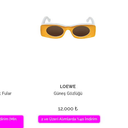
N
LOEWE
 Fular
Güneş Gözlüğü
12,000
₺
dirim (Min.
2 ve Üzeri Alımlarda %40 İndirim