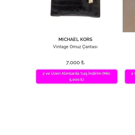
MICHAEL KORS
Vintage Omuz Çantası
7,000
₺
2 ve Üzeri Alımlarda %25 İndirim (Min.
2 
5,000 ₺)