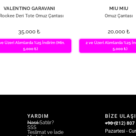
VALENTINO GARAVANI
MIU MIU
Rockee Deri Tote Omuz Çantası
Omuz Çantası
35,000
₺
20,000
₺
ve Üzeri Alımlarda %25 İndirim (Min.
2 ve Üzeri Alımlarda %25 İn
5,000 ₺)
5,000 ₺)
YARDIM
BİZE ULAŞ
Nasıl Satılır?
+90 (212) 807
SSS
Pazartesi - Cu
Teslimat ve İade