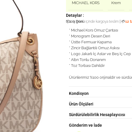
MICHAEL KORS
Krem
Detaylar :
%100 Deri
|
📦
1 iş günü
içinde kargoya teslim
💳
12 t
* Michael Kors Omuz Çantası
* Monogram Desen Deri
* Üstte Fermuar Kapama
* Zincir Bağlantılı Omuz Askısı
* Logo Jakarlı İç Astar ve Beş İç Cep
* Altın Tonlu Donanım
* Toz Torbası Dahildir
Ürünlerimiz %100 orijinaldir ve sürdür
Kondisyon
Ürün Ölçüleri
Sürdürülebilirlik Hesaplayıcısı
Gönderim ve İade