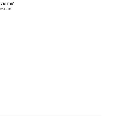
 var mı?
vu alın