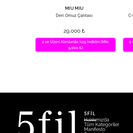
MIU MIU
Deri Omuz Çantası
C-
29,000
₺
2 ve Üzeri Alımlarda %25 İndirim (Min.
2 
5,000 ₺)
5FİL
Hakkımızda
Tüm Kategoriler
Manifesto