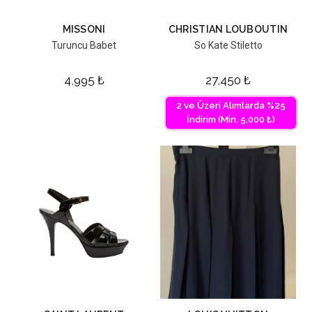
MISSONI
CHRISTIAN LOUBOUTIN
Turuncu Babet
So Kate Stiletto
4,995
₺
27,450
₺
2 ve Üzeri Alımlarda %25
İndirim (Min. 5,000 ₺)