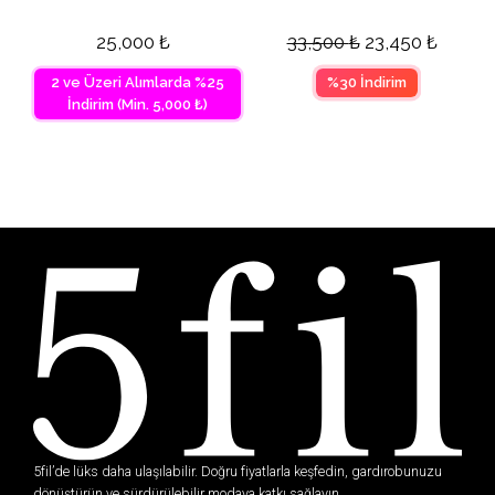
25,000
₺
33,500
₺
23,450
₺
2 ve Üzeri Alımlarda %25
%30 İndirim
İndirim (Min. 5,000 ₺)
5fil’de lüks daha ulaşılabilir. Doğru fiyatlarla keşfedin, gardırobunuzu
dönüştürün ve sürdürülebilir modaya katkı sağlayın.