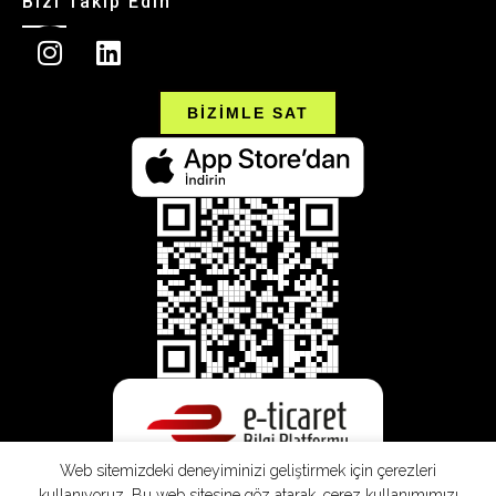
Bizi Takip Edin
BİZİMLE SAT
Web sitemizdeki deneyiminizi geliştirmek için çerezleri
kullanıyoruz. Bu web sitesine göz atarak, çerez kullanımımızı