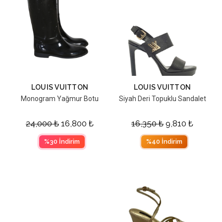
LOUIS VUITTON
LOUIS VUITTON
Monogram Yağmur Botu
Siyah Deri Topuklu Sandalet
24,000
₺
16,800
₺
16,350
₺
9,810
₺
%30 İndirim
%40 İndirim