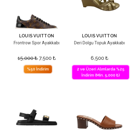
LOUIS VUITTON
LOUIS VUITTON
Frontrow Spor Ayakkabı
Deri Dolgu Topuk Ayakkabı
15,000
₺
7,500
₺
6,500
₺
%50 İndirim
2 ve Üzeri Alımlarda %25
İndirim (Min. 5,000 ₺)