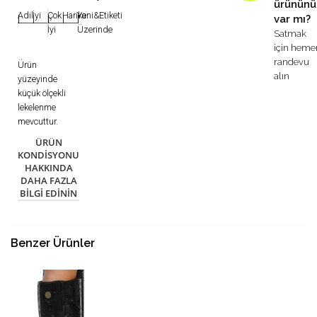
ürününü
Adil
İyi
Çok
Harika
Yeni&Etiketi
var mı?
|
|
|
|
|
İyi
Üzerinde
Satmak
için heme
randevu
Ürün
alın
yüzeyinde
küçük ölçekli
lekelenme
mevcuttur.
ÜRÜN
KONDISYONU
HAKKINDA
DAHA FAZLA
BILGI EDININ
Benzer Ürünler