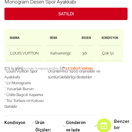
Monogram Desen Spor Ayakkabı
SATILDI
MARKA
RENK
BEDEN
KONDISYON
LOUIS VUITTON
Kahverengi
36
Çok İyi
|
📦
1 iş günü
içinde kargoya teslim
💳
12 taksit imkanı
* Louis Vuitton Spor
Ürünlerimiz %100 orijinaldir ve
Ayakkabı
sürdürülebilirliği destekler
* LV Monogramı
* Yuvarlak Burun
* Üstte Bağcık Kapama
* Toz Torbası ve Kutusu
Dahildir
Benzer
Kondisyon
Ürün
Gönderim
bir
Ölçüleri
ve İade