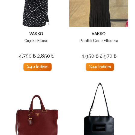
VAKKO
VAKKO
Çiçekli Elbise
Parıltılı Gece Elbisesi
4,750
₺
2,850
₺
4,950
₺
2,970
₺
%40 İndirim
%40 İndirim