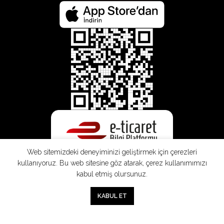
Web sitemizdeki deneyiminizi geliştirmek için çerezleri
kullanıyoruz. Bu web sitesine göz atarak, çerez kullanımımızı
kabul etmiş olursunuz.
0
KABUL ET
Mağaza
Sepet
Hesabım
Mesafeli
Konsinye
Müşteri
Doğrudan
Üyelik
Satış
Sözleşmesi
Aydınlatma
Satış
Sözleşmesi