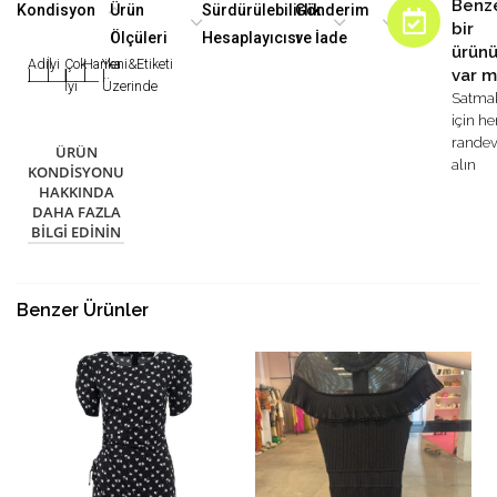
Benz
Kondisyon
Ürün
Sürdürülebilirlik
Gönderim
bir
Ölçüleri
Hesaplayıcısı
ve İade
ürün
Adil
İyi
Çok
Harika
Yeni&Etiketi
var m
|
|
|
|
|
İyi
Üzerinde
Satma
için h
rande
ÜRÜN
alın
KONDISYONU
HAKKINDA
DAHA FAZLA
BILGI EDININ
Benzer Ürünler