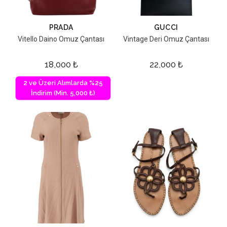
PRADA
GUCCI
Vitello Daino Omuz Çantası
Vintage Deri Omuz Çantası
18,000
₺
22,000
₺
2 ve Üzeri Alımlarda %25
İndirim (Min. 5,000 ₺)