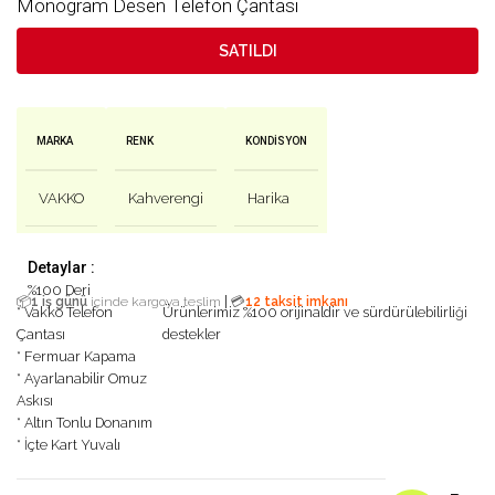
Monogram Desen Telefon Çantası
SATILDI
MARKA
RENK
KONDISYON
VAKKO
Kahverengi
Harika
Detaylar :
%100 Deri
|
📦
1 iş günü
içinde kargoya teslim
💳
12 taksit imkanı
* Vakko Telefon
Ürünlerimiz %100 orijinaldir ve sürdürülebilirliği
Çantası
destekler
* Fermuar Kapama
* Ayarlanabilir Omuz
Askısı
* Altın Tonlu Donanım
* İçte Kart Yuvalı