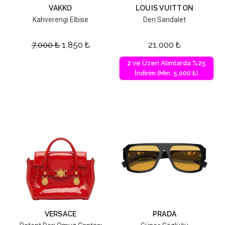
VAKKO
LOUIS VUITTON
Kahverengi Elbise
Deri Sandalet
7,000
₺
1,850
₺
21,000
₺
2 ve Üzeri Alımlarda %25
İndirim (Min. 5,000 ₺)
VERSACE
PRADA