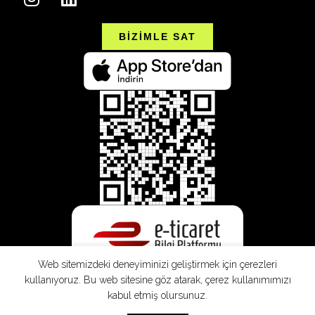
BİZİMLE SAT
Web sitemizdeki deneyiminizi geliştirmek için çerezleri
kullanıyoruz. Bu web sitesine göz atarak, çerez kullanımımızı
kabul etmiş olursunuz.
SEPETE EKLE