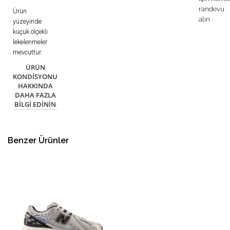
randevu
Ürün
alın
yüzeyinde
küçük ölçekli
lekelenmeler
mevcuttur.
ÜRÜN
KONDISYONU
HAKKINDA
DAHA FAZLA
BILGI EDININ
Benzer Ürünler