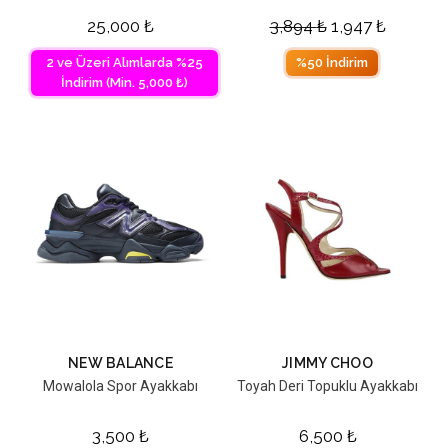
25,000
₺
3,894
₺
1,947
₺
2 ve Üzeri Alımlarda %25
%50 İndirim
İndirim (Min. 5,000 ₺)
NEW BALANCE
JIMMY CHOO
Mowalola Spor Ayakkabı
Toyah Deri Topuklu Ayakkabı
3,500
₺
6,500
₺