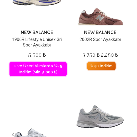
NEW BALANCE
NEW BALANCE
1906R Lifestyle Unisex Gri
2002R Spor Ayakkabı
Spor Ayakkabı
5,500
₺
3,750
₺
2,250
₺
2 ve Üzeri Alımlarda %25
%40 İndirim
İndirim (Min. 5,000 ₺)