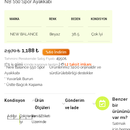
NB 550 Spor Ayakkabı
MARKA
RENK
BEDEN
KONDISYON
NEW BALANCE
Beyaz
38.5
Çok İyi
1,188
₺
2,970
₺
%60 İndirim
4950
₺
Tahmini Perakende Satış Fiyatı:
|
📦
1 iş günü
içinde kargoya teslim
💳
12 taksit imkanı
* New Balance 550 Spor
Ürünlerimiz %100 orijinaldir ve
Ayakkabı
sürdürülebilirliği destekler
* Yuvarlak Burun
* Üstte Bağcık Kapama
Benzer
Kondisyon
Ürün
Gönderim
bir
Ölçüleri
ve İade
ürününü
Adil
İyi
Çok
Harika
Yeni&Etiketi
var mı?
|
|
|
|
|
İyi
Üzerinde
Satmak
için heme