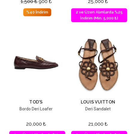
1,500
₺
900
₺
25,000
₺
%40 İndirim
2 ve Üzeri Alımlarda %25
İndirim (Min. 5,000 ₺)
TOD'S
LOUIS VUITTON
Bordo Deri Loafer
Deri Sandalet
20,000
₺
21,000
₺