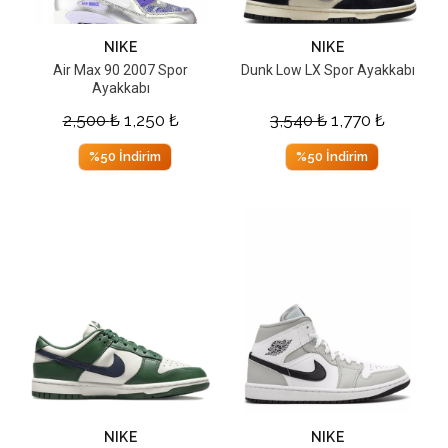
NIKE
NIKE
Air Max 90 2007 Spor
Dunk Low LX Spor Ayakkabı
Ayakkabı
2,500
₺
1,250
₺
3,540
₺
1,770
₺
%50 İndirim
%50 İndirim
NIKE
NIKE