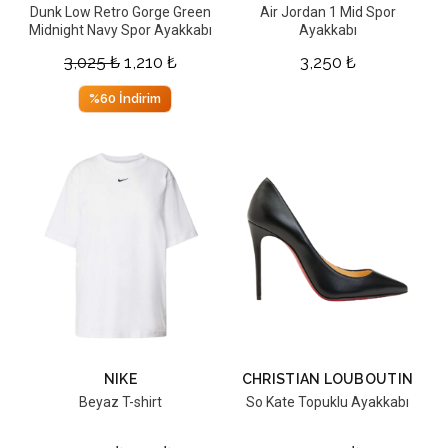
Dunk Low Retro Gorge Green
Air Jordan 1 Mid Spor
Midnight Navy Spor Ayakkabı
Ayakkabı
3,025
₺
1,210
₺
3,250
₺
%60 İndirim
NIKE
CHRISTIAN LOUBOUTIN
Beyaz T-shirt
So Kate Topuklu Ayakkabı