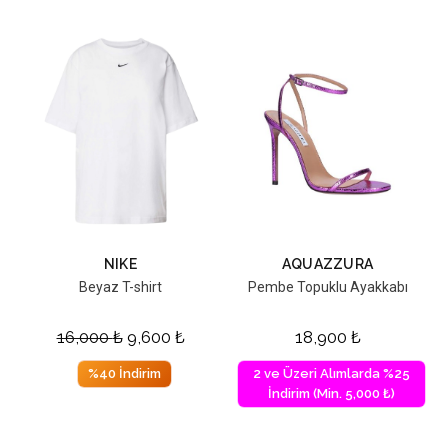
NIKE
AQUAZZURA
Beyaz T-shirt
Pembe Topuklu Ayakkabı
16,000
₺
9,600
₺
18,900
₺
%40 İndirim
2 ve Üzeri Alımlarda %25
İndirim (Min. 5,000 ₺)