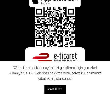
Web sitemizdeki deneyiminizi geliştirmek için çerezleri
kullanıyoruz. Bu web sitesine göz atarak, çerez kullanımımızı
kabul etmiş olursunuz.
SEPETE EKLE
0
KABUL ET
Mağaza
Sepet
Hesabım
Mesafeli
Konsinye
Müşteri
Doğrudan
Üyelik
Satış
Sözleşmesi
Aydınlatma
Satış
Sözleşmesi
Sözleşmesi
Metni
Sözleşmesi