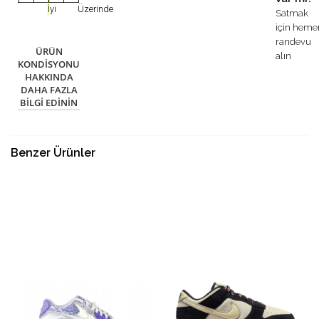
İyi
Üzerinde
Satmak
için heme
randevu
ÜRÜN
alın
KONDISYONU
HAKKINDA
DAHA FAZLA
BILGI EDININ
Benzer Ürünler