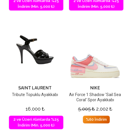
2 ve Üzeri Alımlarda %25
2 ve Üzeri Alımlarda %25
İndirim (Min. 5,000 ₺)
İndirim (Min. 5,000 ₺)
SAINT LAURENT
NIKE
Tribute Topuklu Ayakkabı
Air Force 1 Shadow 'Sail Sea
Coral' Spor Ayakkabı
16,000
₺
5,005
₺
2,002
₺
2 ve Üzeri Alımlarda %25
%60 İndirim
İndirim (Min. 5,000 ₺)