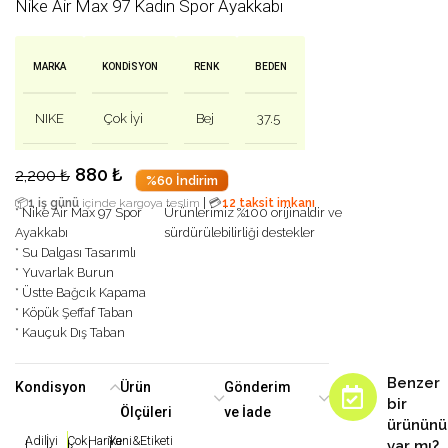
Nike Air Max 97 Kadın Spor Ayakkabı
MARKA
KONDISYON
RENK
BEDEN
NIKE
Çok İyi
Bej
37.5
880
₺
2,200
₺
%60 İndirim
|
📦
1 iş günü
içinde kargoya teslim
💳
12 taksit imkanı
* Nike Air Max 97 Spor
Ürünlerimiz %100 orijinaldir ve
Ayakkabı
sürdürülebilirliği destekler
* Su Dalgası Tasarımlı
* Yuvarlak Burun
* Üstte Bağcık Kapama
* Köpük Şeffaf Taban
* Kauçuk Dış Taban
Benzer
Kondisyon
Ürün
Gönderim
bir
Ölçüleri
ve İade
ürününü
Adil
İyi
Çok
Harika
Yeni&Etiketi
var mı?
|
|
|
|
|