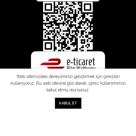
Web sitemizdeki deneyiminizi geliştirmek için çerezleri
kullanıyoruz. Bu web sitesine göz atarak, çerez kullanımımızı
kabul etmiş olursunuz.
TEKLIF VER
SEPETE EKLE
0
KABUL ET
Mağaza
Sepet
Hesabım
Mesafeli
Konsinye
Müşteri
Doğrudan
Üyelik
Satış
Sözleşmesi
Aydınlatma
Satış
Sözleşmesi
Sözleşmesi
Metni
Sözleşmesi
;