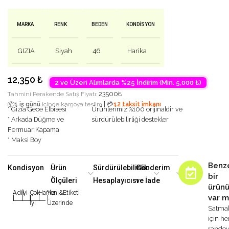
MARKA
RENK
BEDEN
KONDISYON
GIZIA
Siyah
46
Harika
12,350
₺
2 ve Üzeri Alımlarda %25 İndirim (Min. 5,000 ₺)
23500
₺
Tahmini Perakende Satış Fiyatı:
|
📦
1 iş günü
içinde kargoya teslim
💳
12 taksit imkanı
* Gizia Gece Elbisesi
Ürünlerimiz %100 orijinaldir ve
* Arkada Düğme ve
sürdürülebilirliği destekler
Fermuar Kapama
* Maksi Boy
Benz
Kondisyon
Ürün
Sürdürülebilirlik
Gönderim
bir
Ölçüleri
Hesaplayıcısı
ve İade
ürün
Adil
İyi
Çok
Harika
Yeni&Etiketi
var m
|
|
|
|
|
İyi
Üzerinde
Satma
için h
rande