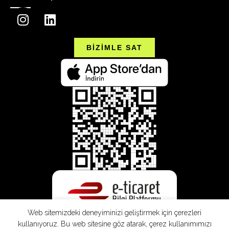
BİZİMLE SAT
Web sitemizdeki deneyiminizi geliştirmek için çerezleri
kullanıyoruz. Bu web sitesine göz atarak, çerez kullanımımızı