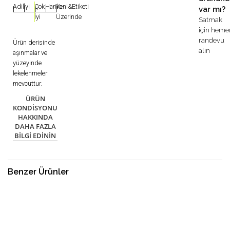
Adil
İyi
Çok
Harika
Yeni&Etiketi
var mı?
|
|
|
|
|
İyi
Üzerinde
Satmak
için heme
randevu
Ürün derisinde
alın
aşınmalar ve
yüzeyinde
lekelenmeler
mevcuttur.
ÜRÜN
KONDISYONU
HAKKINDA
DAHA FAZLA
BILGI EDININ
Benzer Ürünler