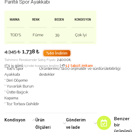
Parıltılı Spor Ayakkabı
MARKA
RENK
BEDEN
KONDISYON
TOD'S
Füme
39
Çok İyi
1,738
₺
4,345
₺
%60 İndirim
24000
₺
Tahmini Perakende Satış Fiyatı:
|
📦
1 iş günü
içinde kargoya teslim
💳
12 taksit imkanı
* Tod’s Spor
Ürünlerimiz %100 orijinaldir ve sürdürülebilirliği
Ayakkabı
destekler
* Deri Döşeme
* Yuvarlak Burun
* Üstte Bağcık
Kapama
* Toz Torbası Dahildir
Benzer
Kondisyon
Ürün
Gönderim
bir
Ölçüleri
ve İade
ürününü