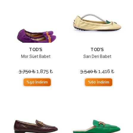
TOD'S
TOD'S
Mor Süet Babet
Sarı Deri Babet
3,750
₺
1,875
₺
3,540
₺
1,416
₺
%50 İndirim
%60 İndirim