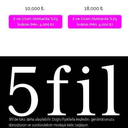
10,000
₺
18,000
₺
2 ve Üzeri Alımlarda %25
2 ve Üzeri Alımlarda %25
İndirim (Min. 5,000 ₺)
İndirim (Min. 5,000 ₺)
5fil’de lüks daha ulaşılabilir. Doğru fiyatlarla keşfedin, gardırobunuzu
dönüştürün ve sürdürülebilir modaya katkı sağlayın.