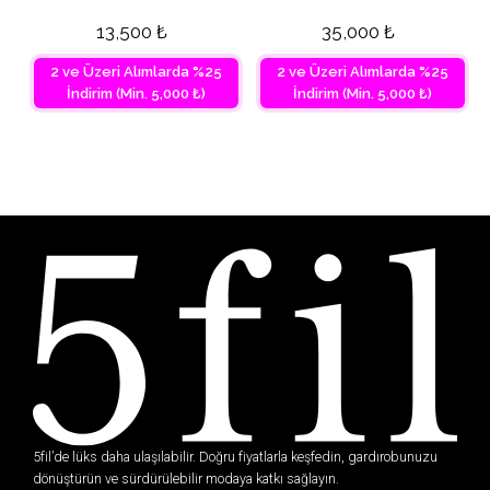
13,500
₺
35,000
₺
2 ve Üzeri Alımlarda %25
2 ve Üzeri Alımlarda %25
İndirim (Min. 5,000 ₺)
İndirim (Min. 5,000 ₺)
5fil’de lüks daha ulaşılabilir. Doğru fiyatlarla keşfedin, gardırobunuzu
dönüştürün ve sürdürülebilir modaya katkı sağlayın.