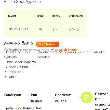
Parıltılı Spor Ayakkabı
MARKA
RENK
BEDEN
KONDISYON
JIMMY CHOO
Gri
38
Çok İyi
3,850
₺
7,700
₺
%50 İndirim
|
📦
1 iş günü
içinde kargoya teslim
💳
12 taksit imkanı
* Jimmy Choo Spor
Ürünlerimiz %100 orijinaldir ve sürdürülebilirliği
Ayakkabı
destekler
* Üstte Bağcık Kapama
* Yuvarlak Burun
* Gümüş Tonlu
Donanım
Benzer
Kondisyon
Ürün
Gönderim
bir
Ölçüleri
ve İade
ürününü
Adil
İyi
Çok
Harika
Yeni&Etiketi
var mı?
|
|
|
|
|