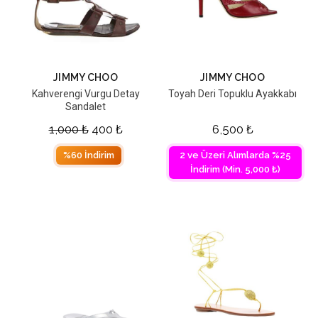
JIMMY CHOO
JIMMY CHOO
Kahverengi Vurgu Detay
Toyah Deri Topuklu Ayakkabı
Sandalet
1,000
₺
400
₺
6,500
₺
%60 İndirim
2 ve Üzeri Alımlarda %25
İndirim (Min. 5,000 ₺)