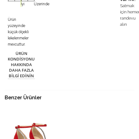
İyi
Üzerinde
Satmak
için heme
randevu
Ürün
alın
yüzeyinde
küçük ölçekli
lekelenmeler
mevcuttur.
ÜRÜN
KONDISYONU
HAKKINDA
DAHA FAZLA
BILGI EDININ
Benzer Ürünler