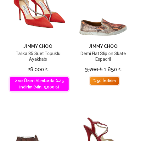
JIMMY CHOO
JIMMY CHOO
Talika 85 Süet Topuklu
Demi Flat Slip on Skate
Ayakkabı
Espadril
28,000
₺
3,700
₺
1,850
₺
2 ve Üzeri Alımlarda %25
%50 İndirim
İndirim (Min. 5,000 ₺)