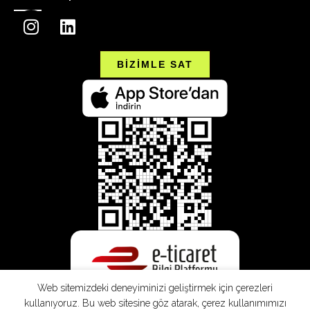
BİZİMLE SAT
Web sitemizdeki deneyiminizi geliştirmek için çerezleri
kullanıyoruz. Bu web sitesine göz atarak, çerez kullanımımızı