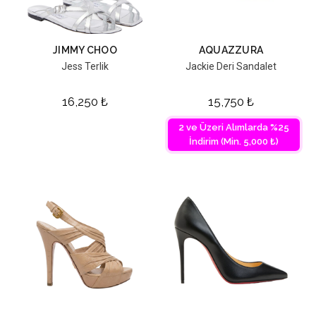
JIMMY CHOO
AQUAZZURA
Jess Terlik
Jackie Deri Sandalet
16,250
₺
15,750
₺
2 ve Üzeri Alımlarda %25
İndirim (Min. 5,000 ₺)