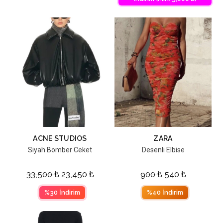
ACNE STUDIOS
ZARA
Siyah Bomber Ceket
Desenli Elbise
33,500
₺
23,450
₺
900
₺
540
₺
%30 İndirim
%40 İndirim