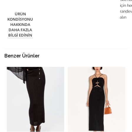
için h
rande
ÜRÜN
alın
KONDISYONU
HAKKINDA
DAHA FAZLA
BILGI EDININ
Benzer Ürünler