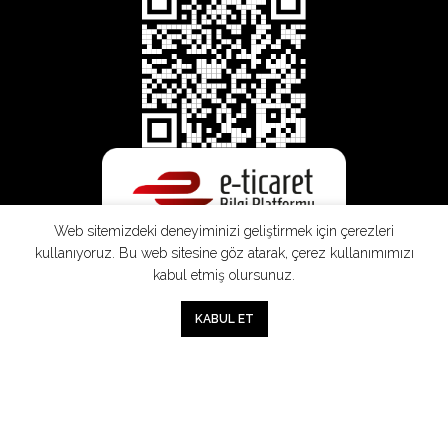
Web sitemizdeki deneyiminizi geliştirmek için çerezleri
kullanıyoruz. Bu web sitesine göz atarak, çerez kullanımımızı
kabul etmiş olursunuz.
SEPETE EKLE
0
KABUL ET
Mağaza
Sepet
Hesabım
Mesafeli
Konsinye
Müşteri
Doğrudan
Üyelik
Satış
Sözleşmesi
Aydınlatma
Satış
Sözleşmesi
Sözleşmesi
Metni
Sözleşmesi
;