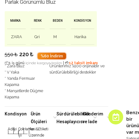
Parlak Görünümlü Bluz
MARKA
RENK
BEDEN
KONDISYON
ZARA
Gri
M
Harika
220
₺
550
₺
%60 İndirim
|
📦
1 iş günü
içinde kargoya teslim
💳
12 taksit imkanı
* Zara Bluz
Ürünlerimiz %100 orijinaldir ve
* V Yaka
sürdürülebilirliği destekler
* Yanda Fermuar
Kapama
* Manşetlerde Düğme
Kapama
Benz
Kondisyon
Ürün
Sürdürülebilirlik
Gönderim
bir
Ölçüleri
Hesaplayıcısı
ve İade
ürün
Adil
İyi
Çok
Harika
Yeni&Etiketi
var m
|
|
|
|
|
İyi
Üzerinde
Satma