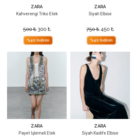
ZARA
ZARA
Kahverengi Triko Etek
Siyah Elbise
500
₺
300
₺
750
₺
450
₺
%40 İndirim
%40 İndirim
ZARA
ZARA
Payet İşlemeli Etek
Siyah Kadife Elbise