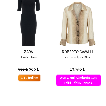
ZARA
ROBERTO CAVALLI
Siyah Elbise
Vintage İpek Bluz
500
₺
300
₺
13,750
₺
%40 İndirim
2 ve Üzeri Alımlarda %25
İndirim (Min. 5,000 ₺)