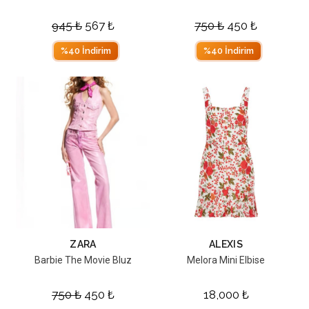
945
₺
567
₺
750
₺
450
₺
%40 İndirim
%40 İndirim
ZARA
ALEXIS
Barbie The Movie Bluz
Melora Mini Elbise
750
₺
450
₺
18,000
₺