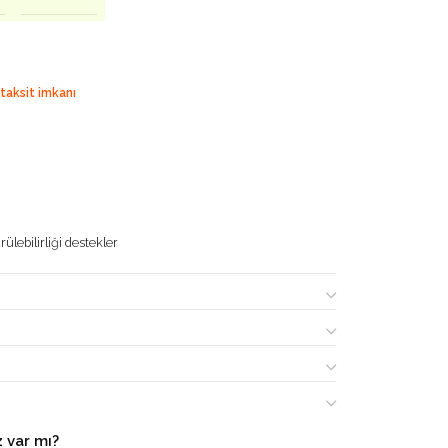
 taksit imkanı
ülebilirliği destekler
 var mı?