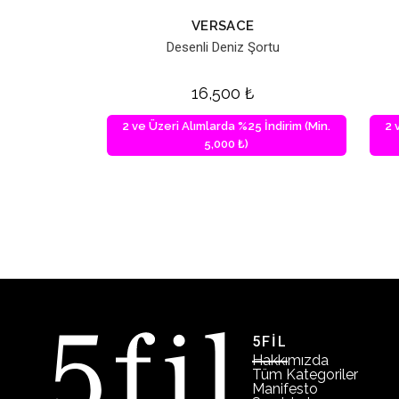
VERSACE
Desenli Deniz Şortu
16,500
₺
2 ve Üzeri Alımlarda %25 İndirim (Min.
2 
5,000 ₺)
5FİL
Hakkımızda
Tüm Kategoriler
Manifesto