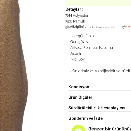
Detaylar :
%44 Polyester
%28 Pamuk
%Polivinil
|
📦
1 iş günü
içinde kargoya teslim
💳
12
* Uterqüe Elbise
* Geniş Yaka
* Arkada Fermuar Kapama
* Astarlı
* Midi Boy
Ürünlerimiz %100 orijinaldir ve sürdür
Kondisyon
Ürün Ölçüleri
Sürdürülebilirlik Hesaplayıcısı
Gönderim ve İade
Benzer bir ürününüz