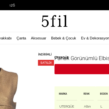
Garage Sale
yakkabı
Çanta
Aksesuar
Bebek & Çocuk
Ev & Dekorasyo
🛒 Bu ürün
57
kişinin sepetinde!
İNDIRIMLI
Parlak Görünümlü Elbi
UTERQÜE
SATILDI
MARKA
RENK
BEDEN
UTERQÜE
Altın
L