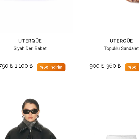
UTERQÜE
UTERQÜE
Siyah Deri Babet
Topuklu Sandalet
,750
₺
1,100
₺
900
₺
360
₺
%60 İndirim
%60 İ