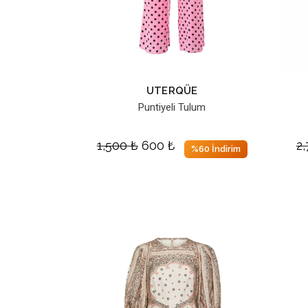
UTERQÜE
Puntiyeli Tulum
1,500
₺
600
₺
2
%60 İndirim