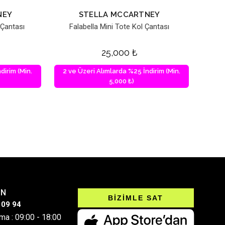
NEY
STELLA MCCARTNEY
 Çantası
Falabella Mini Tote Kol Çantası
25,000
₺
dirim (Min.
2 ve Üzeri Alımlarda %25 İndirim (Min.
5,000 ₺)
IN
BİZİMLE SAT
 09 94
ma : 09:00 - 18:00