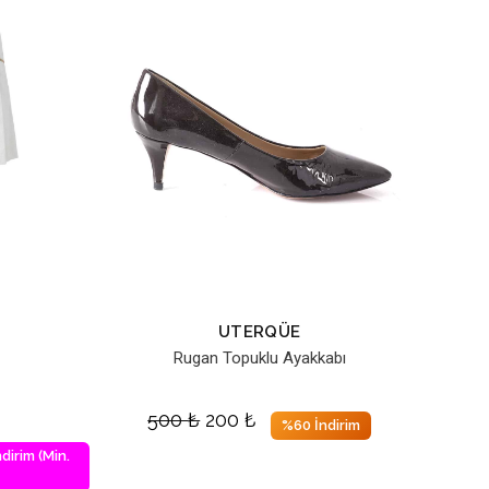
UTERQÜE
Rugan Topuklu Ayakkabı
500
₺
200
₺
%60 İndirim
dirim (Min.