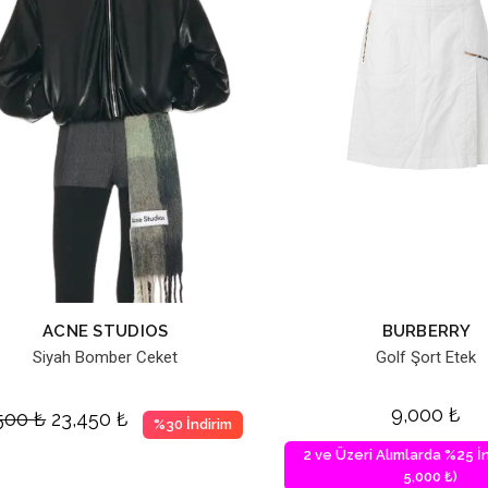
ACNE STUDIOS
BURBERRY
Siyah Bomber Ceket
Golf Şort Etek
9,000
₺
,500
₺
23,450
₺
%30 İndirim
2 ve Üzeri Alımlarda %25 İn
5,000 ₺)