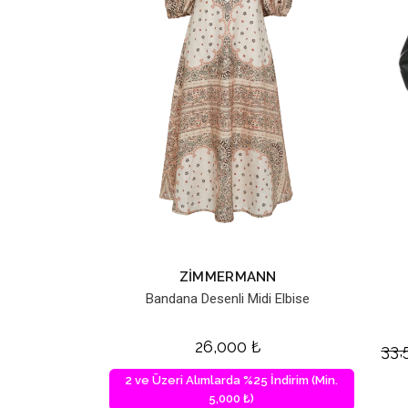
ZIMMERMANN
Bandana Desenli Midi Elbise
26,000
₺
33
2 ve Üzeri Alımlarda %25 İndirim (Min.
5,000 ₺)