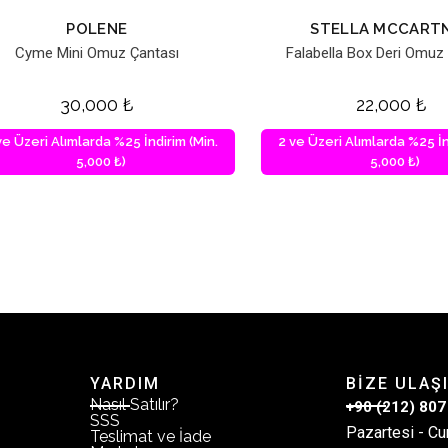
POLENE
STELLA MCCART
Cyme Mini Omuz Çantası
Falabella Box Deri Omuz
30,000
₺
22,000
₺
ve Üzeri Alımlarda %25 İndirim (Min.
2 ve Üzeri Alımlarda %25 İn
5,000 ₺)
5,000 ₺)
YARDIM
BİZE ULAŞ
Nasıl Satılır?
+90 (212) 807
SSS
Pazartesi - Cu
Teslimat ve İade