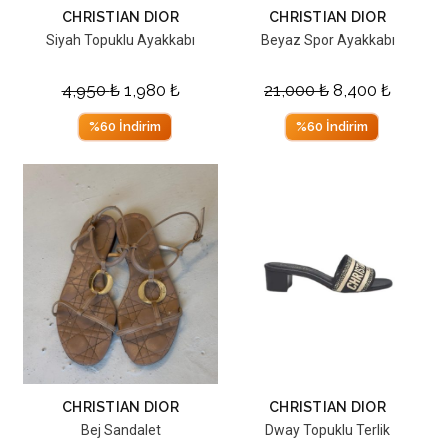
CHRISTIAN DIOR
CHRISTIAN DIOR
Siyah Topuklu Ayakkabı
Beyaz Spor Ayakkabı
4,950
₺
1,980
₺
21,000
₺
8,400
₺
%60 İndirim
%60 İndirim
CHRISTIAN DIOR
CHRISTIAN DIOR
Bej Sandalet
Dway Topuklu Terlik