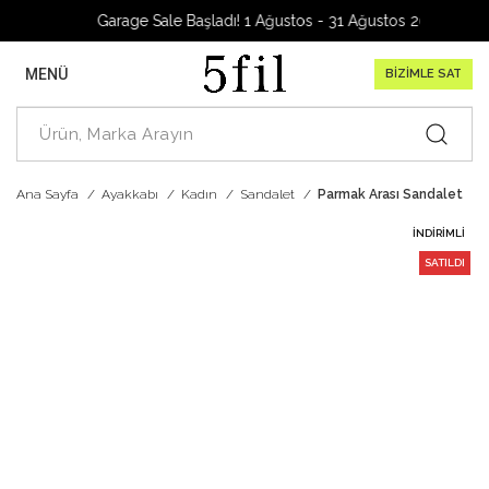
Garage Sale Başladı! 1 Ağustos - 31 Ağustos 2026
MENÜ
BİZİMLE SAT
Ana Sayfa
Ayakkabı
Kadın
Sandalet
Parmak Arası Sandalet
İNDIRIMLI
SATILDI