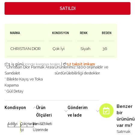
SATILDI
MARKA
KONDISYON
RENK
BEDEN
CHRISTIAN DIOR
Çok İyi
Siyah
36
|
📦
1 iş günü
içinde kargoya teslim
💳
12 taksit imkanı
* Christian Dior Parmak Arası
Ürünlerimiz %100 orijinaldir ve
Sandalet
sürdürülebilirliği destekler
* Bilekte Kayış ve Toka
Kapama
* Gül Detay
Benzer
Kondisyon
Ürün
Gönderim
bir
Ölçüleri
ve İade
ürününü
Adil
İyi
Çok
Harika
Yeni&Etiketi
var mı?
|
|
|
|
|
İyi
Üzerinde
Satmak