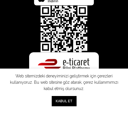
Web sitemizdeki deneyiminizi geliştirmek için çerezleri
kullanıyoruz. Bu web sitesine göz atarak, çerez kullanımımızı
kabul etmiş olursunuz.
0
KABUL ET
Mağaza
Sepet
Hesabım
Mesafeli
Konsinye
Müşteri
Doğrudan
Üyelik
Satış
Sözleşmesi
Aydınlatma
Satış
Sözleşmesi
Sözleşmesi
Metni
Sözleşmesi