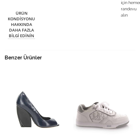
için heme
randevu
ÜRÜN
alın
KONDISYONU
HAKKINDA
DAHA FAZLA
BILGI EDININ
Benzer Ürünler