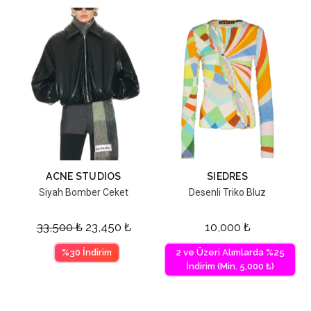
ACNE STUDIOS
SIEDRES
Siyah Bomber Ceket
Desenli Triko Bluz
33,500
₺
23,450
₺
10,000
₺
%30 İndirim
2 ve Üzeri Alımlarda %25
İndirim (Min. 5,000 ₺)