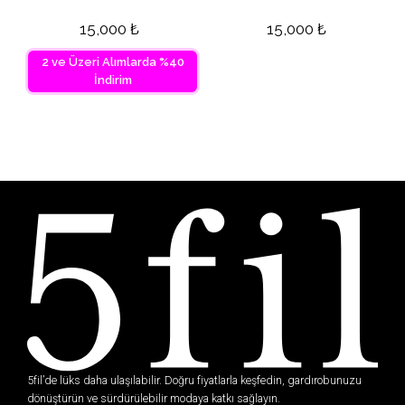
15,000
₺
15,000
₺
2 ve Üzeri Alımlarda %40
İndirim
5fil’de lüks daha ulaşılabilir. Doğru fiyatlarla keşfedin, gardırobunuzu
dönüştürün ve sürdürülebilir modaya katkı sağlayın.