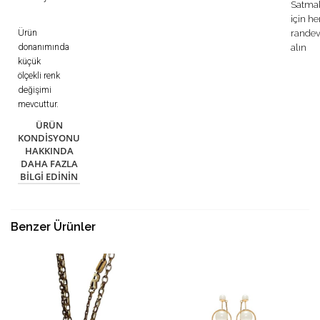
Satma
için h
Ürün
rande
donanımında
alın
küçük
ölçekli renk
değişimi
mevcuttur.
ÜRÜN
KONDISYONU
HAKKINDA
DAHA FAZLA
BILGI EDININ
Benzer Ürünler