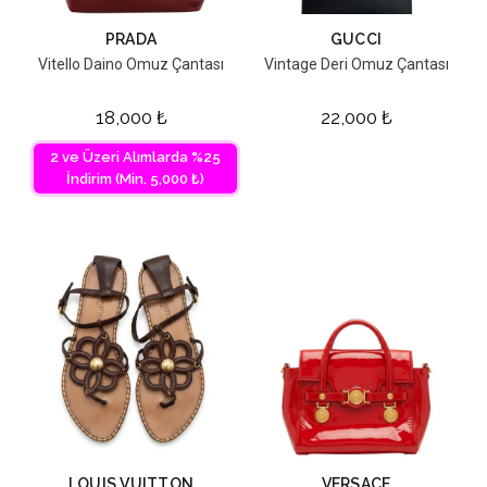
PRADA
GUCCI
Vitello Daino Omuz Çantası
Vintage Deri Omuz Çantası
18,000
₺
22,000
₺
2 ve Üzeri Alımlarda %25
İndirim (Min. 5,000 ₺)
LOUIS VUITTON
VERSACE