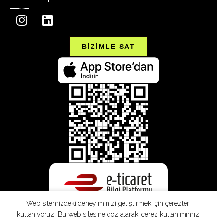
BİZİMLE SAT
Web sitemizdeki deneyiminizi geliştirmek için çerezleri
kullanıyoruz. Bu web sitesine göz atarak, çerez kullanımımızı