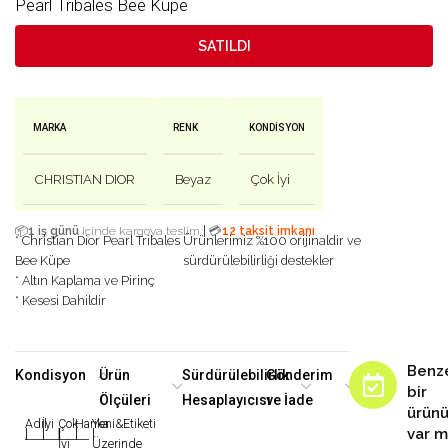
Pearl Tribales Bee Küpe
SATILDI
MARKA
RENK
KONDISYON
CHRISTIAN DIOR
Beyaz
Çok İyi
|
📦
1 iş günü
içinde kargoya teslim
💳
12 taksit imkanı
* Christian Dior Pearl Tribales
Ürünlerimiz %100 orijinaldir ve
Bee Küpe
sürdürülebilirliği destekler
* Altın Kaplama ve Pirinç
* Kesesi Dahildir
Benz
Kondisyon
Ürün
Sürdürülebilirlik
Gönderim
bir
Ölçüleri
Hesaplayıcısı
ve İade
ürün
Adil
İyi
Çok
Harika
Yeni&Etiketi
var m
|
|
|
|
|
İyi
Üzerinde