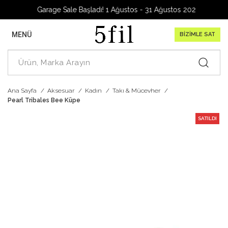
Garage Sale Başladı! 1 Ağustos - 31 Ağustos 2026
MENÜ
BİZİMLE SAT
Ana Sayfa
Aksesuar
Kadın
Takı & Mücevher
Pearl Tribales Bee Küpe
SATILDI