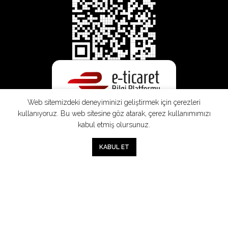
Web sitemizdeki deneyiminizi geliştirmek için çerezleri
kullanıyoruz. Bu web sitesine göz atarak, çerez kullanımımızı
kabul etmiş olursunuz.
0
KABUL ET
Mağaza
Sepet
Hesabım
Mesafeli
Konsinye
Müşteri
Doğrudan
Üyelik
Satış
Sözleşmesi
Aydınlatma
Satış
Sözleşmesi
Sözleşmesi
Metni
Sözleşmesi
;