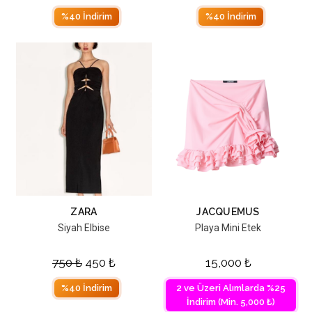
%40 İndirim
%40 İndirim
ZARA
JACQUEMUS
Siyah Elbise
Playa Mini Etek
750
₺
450
₺
15,000
₺
%40 İndirim
2 ve Üzeri Alımlarda %25
İndirim (Min. 5,000 ₺)