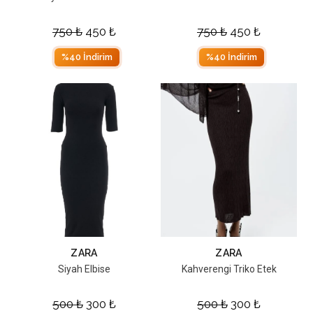
750
₺
450
₺
750
₺
450
₺
%40 İndirim
%40 İndirim
ZARA
ZARA
Siyah Elbise
Kahverengi Triko Etek
500
₺
300
₺
500
₺
300
₺