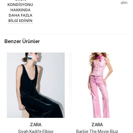
alın
KONDISYONU
HAKKINDA
DAHA FAZLA
BILGI EDININ
Benzer Ürünler
ZARA
ZARA
Siyah Kadife Elbise
Barbie The Movie Bluz