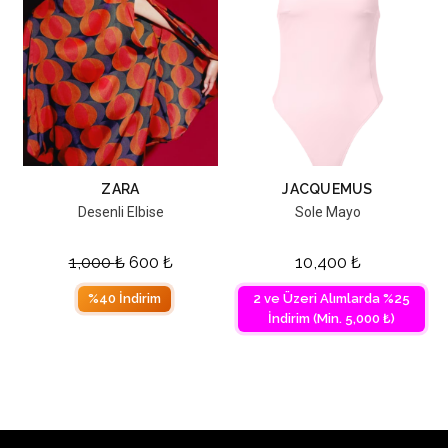
ZARA
JACQUEMUS
Desenli Elbise
Sole Mayo
1,000
₺
600
₺
10,400
₺
%40 İndirim
2 ve Üzeri Alımlarda %25
İndirim (Min. 5,000 ₺)