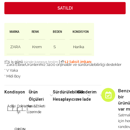
SATILDI
MARKA
RENK
BEDEN
KONDISYON
ZARA
Krem
S
Harika
|
📦
1 iş günü
içinde kargoya teslim
💳
12 taksit imkanı
* Zara Elbise
Ürünlerimiz %100 orijinaldir ve sürdürülebilirliği destekler
* V Yaka
* Midi Boy
Benz
Kondisyon
Ürün
Sürdürülebilirlik
Gönderim
bir
Ölçüleri
Hesaplayıcısı
ve İade
ürün
Adil
İyi
Çok
Harika
Yeni&Etiketi
var m
|
|
|
|
|
İyi
Üzerinde
Satma
için h
rande
ÜRÜN