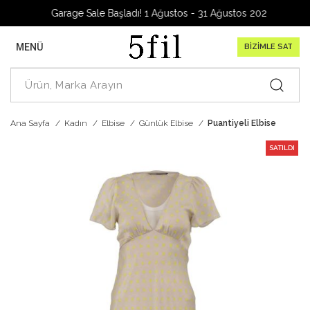
Garage Sale Başladı! 1 Ağustos - 31 Ağustos 2026
MENÜ
BİZİMLE SAT
Ana Sayfa
Kadın
Elbise
Günlük Elbise
Puantiyeli Elbise
SATILDI