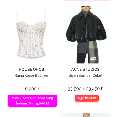
HOUSE OF CB
ACNE STUDIOS
Rania Korse Büstiyer
Siyah Bomber Ceket
10,000
₺
33,500
₺
23,450
₺
2 ve Üzeri Alımlarda %25
%30 İndirim
İndirim (Min. 5,000 ₺)