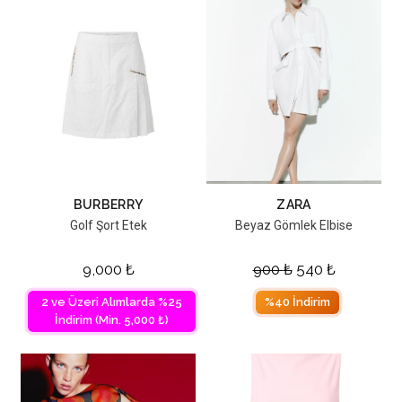
BURBERRY
ZARA
Golf Şort Etek
Beyaz Gömlek Elbise
9,000
₺
900
₺
540
₺
2 ve Üzeri Alımlarda %25
%40 İndirim
İndirim (Min. 5,000 ₺)