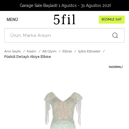
Garage Sale Başladı! 1 Ağustos - 31 Ağustos 2026
MENÜ
BİZİMLE SAT
Ana Sayfa
Kadın
Alt Giyim
Elbise
Işıltılı Elbiseler
Püskül Detaylı Abiye Elbise
İNDIRIMLI