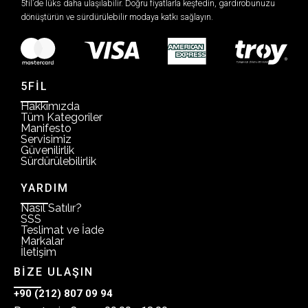
5fil’de lüks daha ulaşılabilir. Doğru fiyatlarla keşfedin, gardırobunuzu
dönüştürün ve sürdürülebilir modaya katkı sağlayın.
5FİL
Hakkımızda
Tüm Kategoriler
Manifesto
Servisimiz
Güvenilirlik
Sürdürülebilirlik
YARDIM
Nasıl Satılır?
SSS
Teslimat ve İade
Markalar
İletişim
BİZE ULAŞIN
+90 (212) 807 09 94