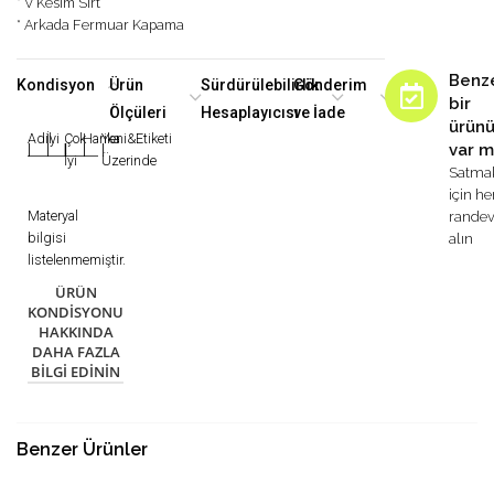
* V Kesim Sırt
* Arkada Fermuar Kapama
Benz
Kondisyon
Ürün
Sürdürülebilirlik
Gönderim
bir
Ölçüleri
Hesaplayıcısı
ve İade
ürün
Adil
İyi
Çok
Harika
Yeni&Etiketi
var m
|
|
|
|
|
İyi
Üzerinde
Satma
için h
Materyal
rande
bilgisi
alın
listelenmemiştir.
ÜRÜN
KONDISYONU
HAKKINDA
DAHA FAZLA
BILGI EDININ
Benzer Ürünler