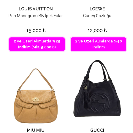
LOUIS VUITTON
LOEWE
Pop Monogram BB İpek Fular
Güneş Gözlüğü
15,000
₺
12,000
₺
2 ve Üzeri Alımlarda %25
2 ve Üzeri Alımlarda %40
İndirim (Min. 5,000 ₺)
İndirim
MIU MIU
GUCCI