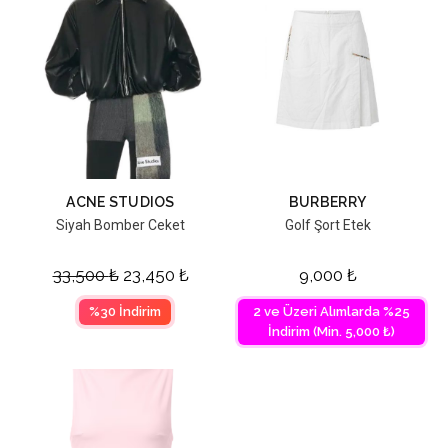
ACNE STUDIOS
BURBERRY
Siyah Bomber Ceket
Golf Şort Etek
33,500
₺
23,450
₺
9,000
₺
%30 İndirim
2 ve Üzeri Alımlarda %25
İndirim (Min. 5,000 ₺)