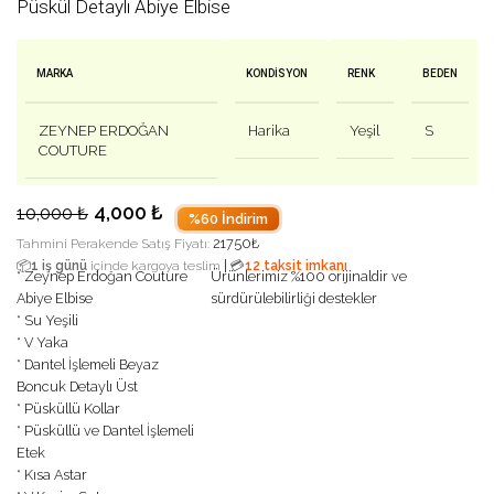
Püskül Detaylı Abiye Elbise
MARKA
KONDISYON
RENK
BEDEN
ZEYNEP ERDOĞAN
Harika
Yeşil
S
COUTURE
4,000
₺
10,000
₺
%60 İndirim
21750
₺
Tahmini Perakende Satış Fiyatı:
|
📦
1 iş günü
içinde kargoya teslim
💳
12 taksit imkanı
* Zeynep Erdoğan Couture
Ürünlerimiz %100 orijinaldir ve
Abiye Elbise
sürdürülebilirliği destekler
* Su Yeşili
* V Yaka
* Dantel İşlemeli Beyaz
Boncuk Detaylı Üst
* Püsküllü Kollar
* Püsküllü ve Dantel İşlemeli
Etek
* Kısa Astar