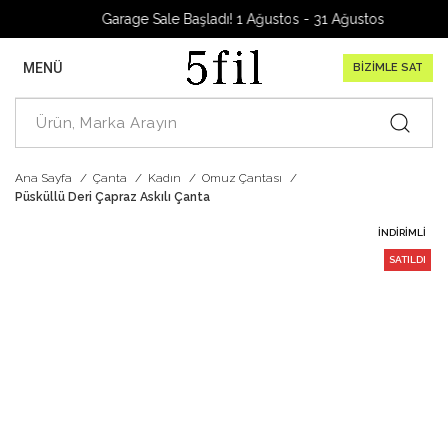
Garage Sale Başladı! 1 Ağustos - 31 Ağustos 2026
MENÜ
BİZİMLE SAT
Ana Sayfa
Çanta
Kadın
Omuz Çantası
Püsküllü Deri Çapraz Askılı Çanta
İNDIRIMLI
SATILDI