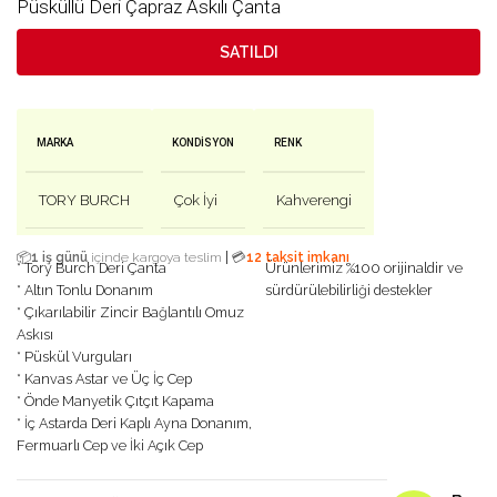
Püsküllü Deri Çapraz Askılı Çanta
SATILDI
MARKA
KONDISYON
RENK
TORY BURCH
Çok İyi
Kahverengi
|
📦
1 iş günü
içinde kargoya teslim
💳
12 taksit imkanı
* Tory Burch Deri Çanta
Ürünlerimiz %100 orijinaldir ve
* Altın Tonlu Donanım
sürdürülebilirliği destekler
* Çıkarılabilir Zincir Bağlantılı Omuz
Askısı
* Püskül Vurguları
* Kanvas Astar ve Üç İç Cep
* Önde Manyetik Çıtçıt Kapama
* İç Astarda Deri Kaplı Ayna Donanım,
Fermuarlı Cep ve İki Açık Cep