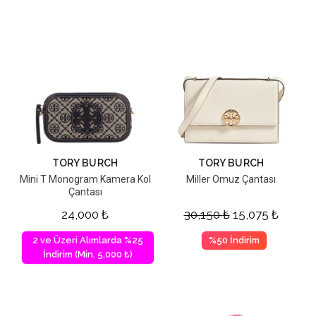
TORY BURCH
TORY BURCH
Mini T Monogram Kamera Kol
Miller Omuz Çantası
Çantası
24,000
₺
30,150
₺
15,075
₺
2 ve Üzeri Alımlarda %25
%50 İndirim
İndirim (Min. 5,000 ₺)