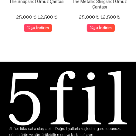
The Snapshot Omuz Çantası
The Metallic Slingshot Omuz
Çantası
25,000
₺
12,500
₺
25,000
₺
12,500
₺
%50 İndirim
%50 İndirim
5fil’de lüks daha ulaşılabilir. Doğru fiyatlarla keşfedin, gardırobunuzu
dönüştürün ve sürdürülebilir modaya katkı sağlayın.