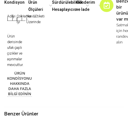
Benz
Kondisyon
Ürün
Sürdürülebilirlik
Gönderim
bir
Ölçüleri
Hesaplayıcısı
ve İade
ürün
Adil
İyi
Çok
Harika
Yeni&Etiketi
var m
|
|
|
|
|
İyi
Üzerinde
Satma
için h
Ürün
rande
derisinde
alın
ufak çaplı
çizikler ve
aşınmalar
mevcuttur.
ÜRÜN
KONDISYONU
HAKKINDA
DAHA FAZLA
BILGI EDININ
Benzer Ürünler