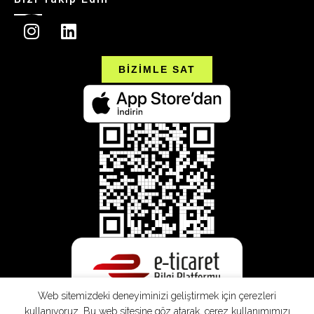
BİZİMLE SAT
Web sitemizdeki deneyiminizi geliştirmek için çerezleri
kullanıyoruz. Bu web sitesine göz atarak, çerez kullanımımızı