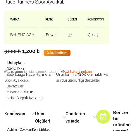
Race Runners Spor Ayakkabı
MARKA
RENK
BEDEN
KONDISYON
BALENCIAGA
Beyaz
37
Çok İyi
1,200
₺
3,000
₺
%60 İndirim
Detaylar :
%100 Deri
|
📦
1 iş günü
içinde kargoya teslim
💳
12 taksit imkanı
* Balenciaga Race Runners
Ürünlerimiz %100 orijinaldir ve
Spor Ayakkabı
sürdürülebilirliği destekler
* Beyaz Deri
* Yuvarlak Burun
* Üstte Bağcık Kapama
Benzer
Kondisyon
Ürün
Gönderim
bir
Ölçüleri
ve İade
ürününü
Adil
İyi
Çok
Harika
Yeni&Etiketi
|
|
|
|
|