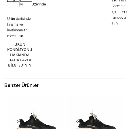
var mı?
İyi
Üzerinde
Satmak
için heme
randevu
Ürün derisinde
alın
kırışma ve
lekelenmeler
mevcuttur.
ÜRÜN
KONDISYONU
HAKKINDA
DAHA FAZLA
BILGI EDININ
Benzer Ürünler