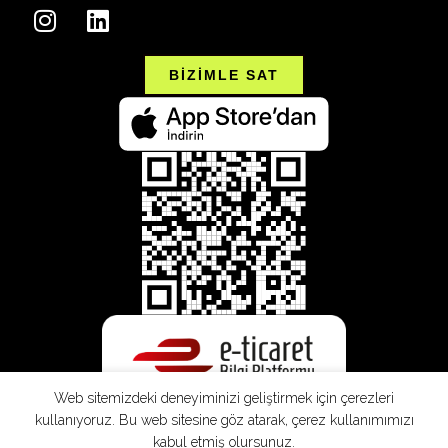
BİZİMLE SAT
Web sitemizdeki deneyiminizi geliştirmek için çerezleri
kullanıyoruz. Bu web sitesine göz atarak, çerez kullanımımızı
kabul etmiş olursunuz.