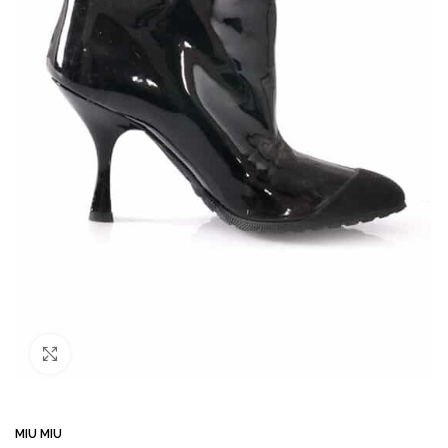
Büyütmek için tıklayın
MIU MIU