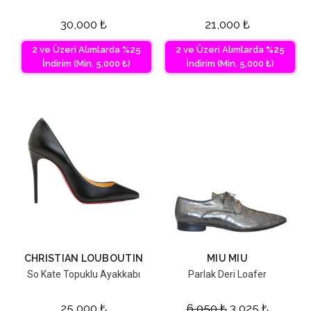
30,000
₺
21,000
₺
2 ve Üzeri Alımlarda %25
2 ve Üzeri Alımlarda %25
İndirim (Min. 5,000 ₺)
İndirim (Min. 5,000 ₺)
CHRISTIAN LOUBOUTIN
MIU MIU
So Kate Topuklu Ayakkabı
Parlak Deri Loafer
25,000
₺
6,050
₺
3,025
₺