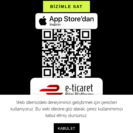
BİZİMLE SAT
Web sitemizdeki deneyiminizi geliştirmek için çerezleri
kullanıyoruz. Bu web sitesine göz atarak, çerez kullanımımızı
kabul etmiş olursunuz.
0
KABUL ET