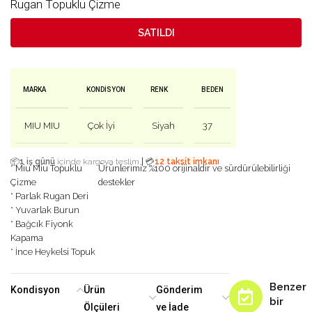
Rugan Topuklu Çizme
SATILDI
MARKA
KONDISYON
RENK
BEDEN
MIU MIU
Çok İyi
Siyah
37
|
📦
1 iş günü
içinde kargoya teslim
💳
12 taksit imkanı
* Miu Miu Topuklu
Ürünlerimiz %100 orijinaldir ve sürdürülebilirliği
Çizme
destekler
* Parlak Rugan Deri
* Yuvarlak Burun
* Bağcık Fiyonk
Kapama
* İnce Heykelsi Topuk
Benzer
Kondisyon
Ürün
Gönderim
bir
Ölçüleri
ve İade