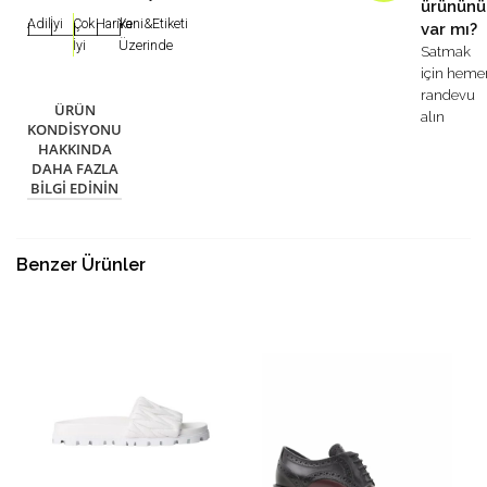
ürününü
Adil
İyi
Çok
Harika
Yeni&Etiketi
var mı?
|
|
|
|
|
İyi
Üzerinde
Satmak
için heme
randevu
ÜRÜN
alın
KONDISYONU
HAKKINDA
DAHA FAZLA
BILGI EDININ
Benzer Ürünler