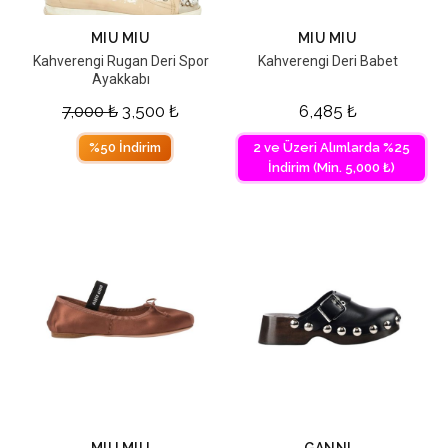
MIU MIU
MIU MIU
Kahverengi Rugan Deri Spor
Kahverengi Deri Babet
Ayakkabı
7,000
₺
3,500
₺
6,485
₺
%50 İndirim
2 ve Üzeri Alımlarda %25
İndirim (Min. 5,000 ₺)
MIU MIU
GANNI