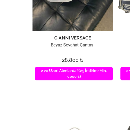
GIANNI VERSACE
Beyaz Seyahat Çantası
28,800
₺
2 ve Üzeri Alımlarda %25 İndirim (Min.
2 
5,000 ₺)