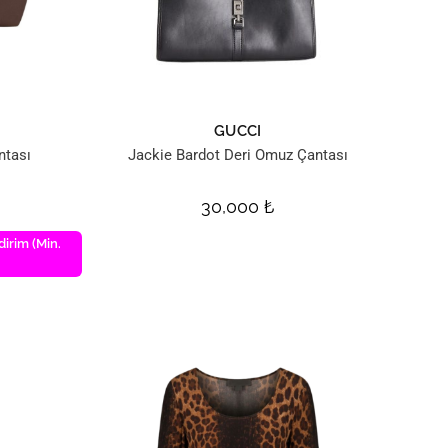
GUCCI
ntası
Jackie Bardot Deri Omuz Çantası
30,000
₺
dirim (Min.