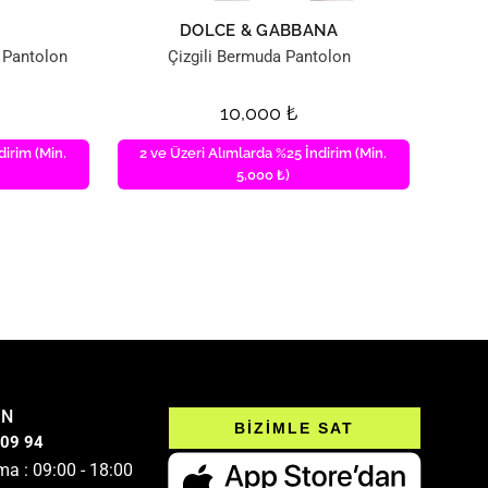
DOLCE & GABBANA
 Pantolon
Çizgili Bermuda Pantolon
10,000
₺
dirim (Min.
2 ve Üzeri Alımlarda %25 İndirim (Min.
5,000 ₺)
IN
BİZİMLE SAT
 09 94
ma : 09:00 - 18:00