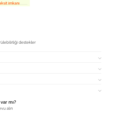
aksit imkanı
ülebilirliği destekler
 var mı?
vu alın