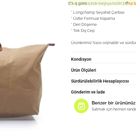
|
📦
1 iş günü
içinde kargoya teslim
💳
12 t
* Longchamp Seyahat Çantası
* Üstte Fermuar Kapama
* Deri Döşeme
* Tek Dış Cep
Ürünlerimiz %100 orijinaldir ve sürdür
Kondisyon
Ürün Ölçüleri
Sürdürülebilirlik Hesaplayıcısı
Gönderim ve İade
Benzer bir ürününüz
Satmak için hemen rande