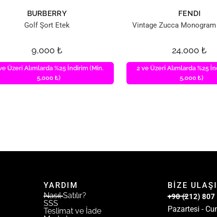
BURBERRY
FENDI
Golf Şort Etek
Vintage Zucca Monogram
9,000
₺
24,000
₺
ve Üzeri Alımlarda %25 İndirim (Min.
2 ve Üzeri Alımlarda %25 İn
5,000 ₺)
5,000 ₺)
YARDIM
BİZE ULAŞ
Nasıl Satılır?
+90 (212) 807
SSS
Pazartesi - Cu
Teslimat ve İade