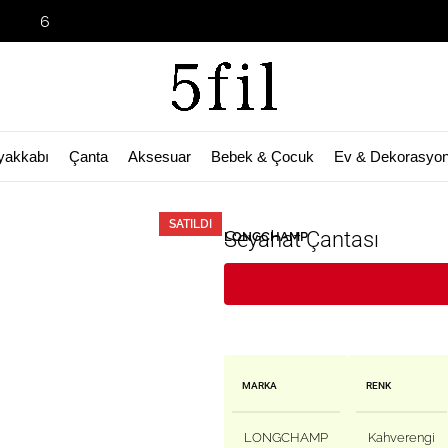
Garage Sale 
yakkabı
Çanta
Aksesuar
Bebek & Çocuk
Ev & Dekorasyo
🛒 Bu ürün
31
kişinin sepetinde!
SATILDI
Seyahat Çantası
LONGCHAMP
MARKA
RENK
LONGCHAMP
Kahverengi