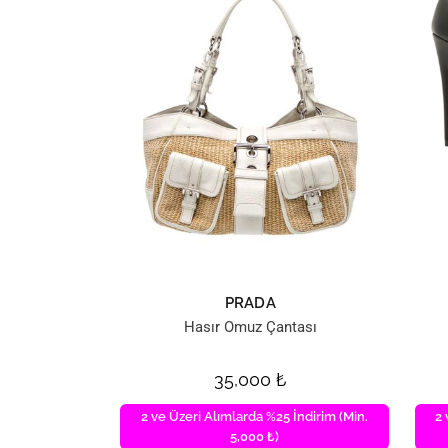
PRADA
Hasır Omuz Çantası
35,000
₺
2 ve Üzeri Alımlarda %25 İndirim (Min.
2 
5,000 ₺)