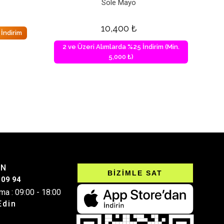
Sole Mayo
10,400
₺
İndirim
2 ve Üzeri Alımlarda %25 İndirim (Min.
5,000 ₺)
IN
BİZİMLE SAT
 09 94
ma : 09:00 - 18:00
Edin