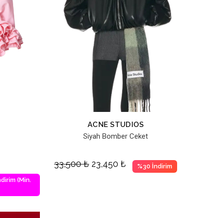
ACNE STUDIOS
Siyah Bomber Ceket
33,500
₺
23,450
₺
%30 İndirim
dirim (Min.