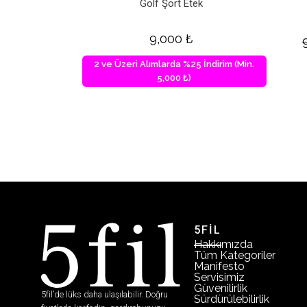
Golf Şort Etek
9,000
₺
2 ve Üzeri Alımlarda %25 İndirim (Min.
5,000 ₺)
5FİL
Hakkımızda
Tüm Kategoriler
Manifesto
Servisimiz
Güvenilirlik
5fil’de lüks daha ulaşılabilir. Doğru
Sürdürülebilirlik