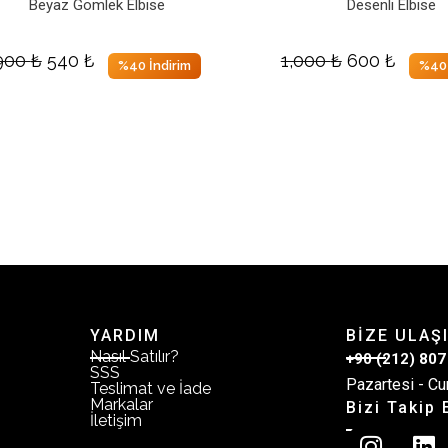
Beyaz Gömlek Elbise
Desenli Elbise
900
₺
540
₺
1,000
₺
600
₺
%40 İndirim
%40 
YARDIM
BİZE ULAŞ
Nasıl Satılır?
+90 (212) 807
SSS
Pazartesi - Cu
Teslimat ve İade
Markalar
Bizi Takip 
İletişim