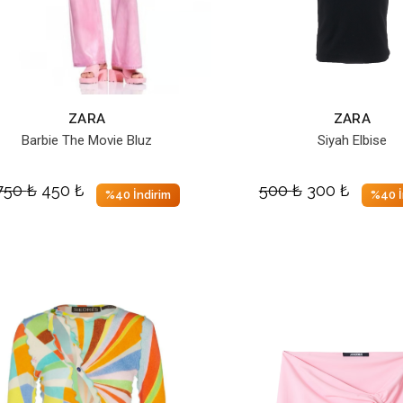
ZARA
ZARA
Barbie The Movie Bluz
Siyah Elbise
750
₺
450
₺
500
₺
300
₺
%40 İndirim
%40 İ