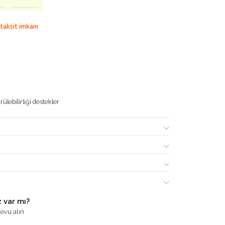
 taksit imkanı
ülebilirliği destekler
 var mı?
evu alın