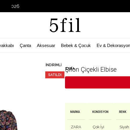
Garage Sa
yakkabı
Çanta
Aksesuar
Bebek & Çocuk
Ev & Dekorasyo
🛒 Bu ürün
39
kişinin sepetinde!
İNDIRIMLI
Şifon Çiçekli Elbise
ZARA
SATILDI
MARKA
KONDISYON
RENK
ZARA
Çok İyi
Siyah