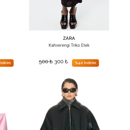
ZARA
Kahverengi Triko Etek
500
₺
300
₺
ndirim
%40 İndirim