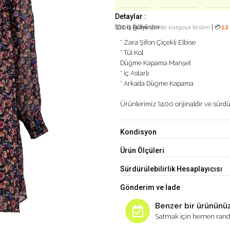
Detaylar :
%100 Polyester
|
📦
1 iş günü
içinde kargoya teslim
💳
12
* Zara Şifon Çiçekli Elbise
* Tül Kol
Düğme Kapama Manşet
* İç Astarlı
* Arkada Düğme Kapama
Ürünlerimiz %100 orijinaldir ve sürdür
Kondisyon
Ürün Ölçüleri
Sürdürülebilirlik Hesaplayıcısı
Gönderim ve İade
Benzer bir ürününüz
Satmak için hemen rand