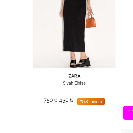
ZARA
Siyah Elbise
750
₺
450
₺
%40 İndirim
2 