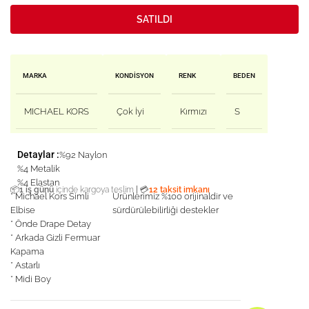
SATILDI
MARKA
KONDISYON
RENK
BEDEN
MICHAEL KORS
Çok İyi
Kırmızı
S
Detaylar :
%92 Naylon
%4 Metalik
%4 Elastan
|
📦
1 iş günü
içinde kargoya teslim
💳
12 taksit imkanı
* Michael Kors Simli
Ürünlerimiz %100 orijinaldir ve
Elbise
sürdürülebilirliği destekler
* Önde Drape Detay
* Arkada Gizli Fermuar
Kapama
* Astarlı
* Midi Boy