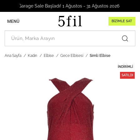
Garage Sale Başladı! 1 Ağustos - 31 Ağustos 2026
MENÜ
BİZİMLE SAT
Ana Sayfa
Kadın
Elbise
Gece Elbisesi
Simli Elbise
İNDIRIMLI
SATILDI