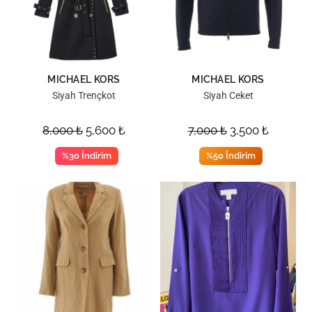
MICHAEL KORS
MICHAEL KORS
Siyah Trençkot
Siyah Ceket
8,000
₺
5,600
₺
7,000
₺
3,500
₺
%30 İndirim
%50 İndirim