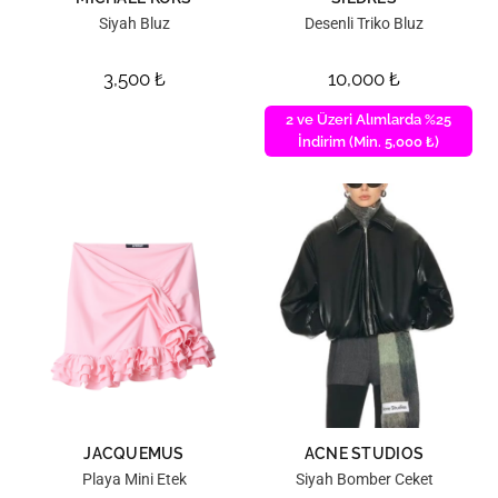
Siyah Bluz
Desenli Triko Bluz
3,500
₺
10,000
₺
2 ve Üzeri Alımlarda %25
İndirim (Min. 5,000 ₺)
JACQUEMUS
ACNE STUDIOS
Playa Mini Etek
Siyah Bomber Ceket