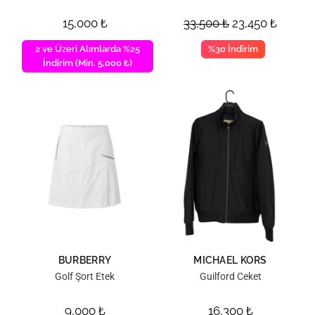
15,000
₺
33,500
₺
23,450
₺
2 ve Üzeri Alımlarda %25
%30 İndirim
İndirim (Min. 5,000 ₺)
BURBERRY
MICHAEL KORS
Golf Şort Etek
Guilford Ceket
9,000
₺
16,300
₺