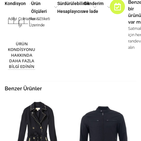
Benz
Kondisyon
Ürün
Sürdürülebilirlik
Gönderim
bir
Ölçüleri
Hesaplayıcısı
ve İade
ürün
Adil
İyi
Çok
Harika
Yeni&Etiketi
var m
|
|
|
|
|
İyi
Üzerinde
Satma
için h
rande
ÜRÜN
alın
KONDISYONU
HAKKINDA
DAHA FAZLA
BILGI EDININ
Benzer Ürünler