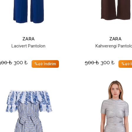
ZARA
ZARA
Lacivert Pantolon
Kahverengi Pantol
500
₺
300
₺
500
₺
300
₺
%40 İndirim
%40 İ