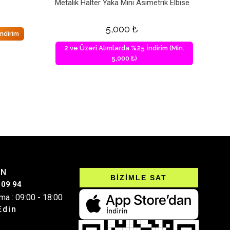
Metalik Halter Yaka Mini Asimetrik Elbise
5,000
₺
ndirim
2 ve Üzeri Alımlarda %25 İndirim (Min.
5,000 ₺)
IN
BİZİMLE SAT
 09 94
ma : 09:00 - 18:00
Edin