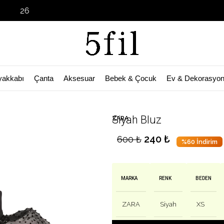
Garage Sale
yakkabı
Çanta
Aksesuar
Bebek & Çocuk
Ev & Dekorasyo
🛒 Bu ürün
54
kişinin sepetinde!
Siyah Bluz
ZARA
240
₺
600
₺
%60 İndirim
MARKA
RENK
BEDEN
ZARA
Siyah
XS