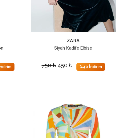
ZARA
on
Siyah Kadife Elbise
750
₺
450
₺
ndirim
%40 İndirim