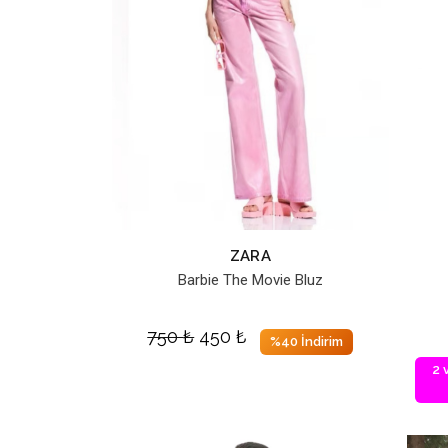
ZARA
Barbie The Movie Bluz
750
₺
450
₺
%40 İndirim
2 