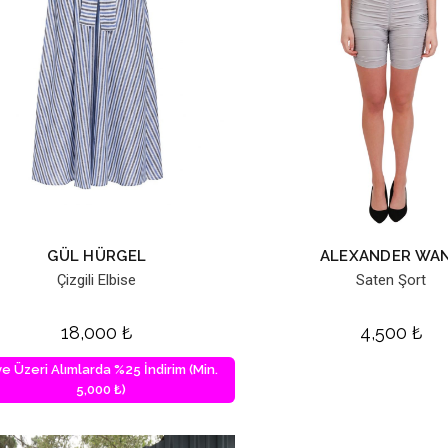
GÜL HÜRGEL
ALEXANDER WA
Çizgili Elbise
Saten Şort
18,000
₺
4,500
₺
ve Üzeri Alımlarda %25 İndirim (Min.
5,000 ₺)