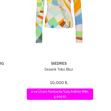
NG
SIEDRES
Desenli Triko Bluz
10,000
₺
2 ve Üzeri Alımlarda %25 İndirim (Min.
5,000 ₺)