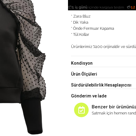
|
📦
1 iş günü
içinde kargoya teslim
💳
12
* Zara Bluz
* Dik Yaka
* Önde Fermuar Kapama
* Tül Kollar
Ürünlerimiz %100 orijinaldir ve sürdür
Kondisyon
Ürün Ölçüleri
Sürdürülebilirlik Hesaplayıcısı
Gönderim ve İade
Benzer bir ürününüz
Satmak için hemen rand