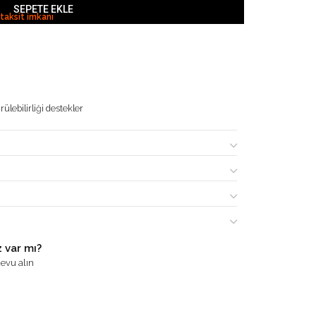
SEPETE EKLE
 taksit imkanı
ülebilirliği destekler
 var mı?
evu alın