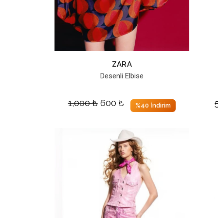
ZARA
Desenli Elbise
1,000
₺
600
₺
%40 İndirim