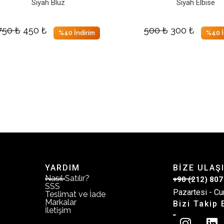
Siyah Bluz
Siyah Elbise
750
₺
450
₺
500
₺
300
₺
%40 İndirim
%40 İ
YARDIM
BİZE ULAŞ
Nasıl Satılır?
+90 (212) 807
SSS
Pazartesi - Cu
Teslimat ve İade
Markalar
Bizi Takip 
İletişim