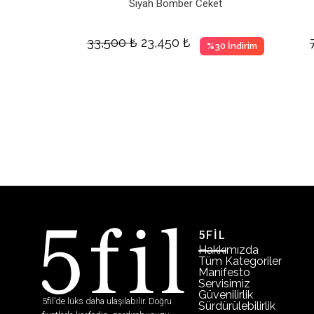
Siyah Bomber Ceket
33,500
₺
23,450
₺
%30 İndirim
5FİL
Hakkımızda
Tüm Kategoriler
Manifesto
Servisimiz
Güvenilirlik
5fil’de lüks daha ulaşılabilir. Doğru
Sürdürülebilirlik