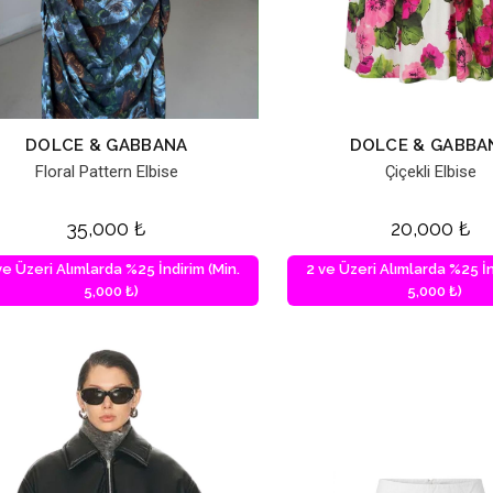
DOLCE & GABBANA
DOLCE & GABBA
Floral Pattern Elbise
Çiçekli Elbise
35,000
₺
20,000
₺
ve Üzeri Alımlarda %25 İndirim (Min.
2 ve Üzeri Alımlarda %25 İn
5,000 ₺)
5,000 ₺)