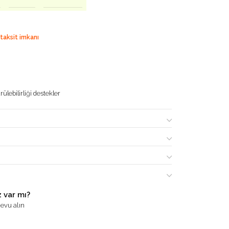
 taksit imkanı
ülebilirliği destekler
 var mı?
evu alın