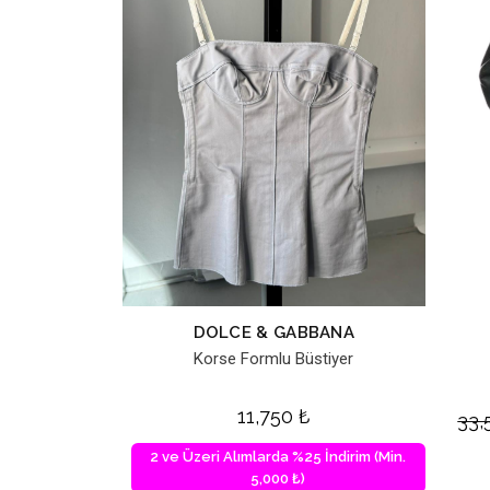
DOLCE & GABBANA
Korse Formlu Büstiyer
11,750
₺
33
2 ve Üzeri Alımlarda %25 İndirim (Min.
5,000 ₺)