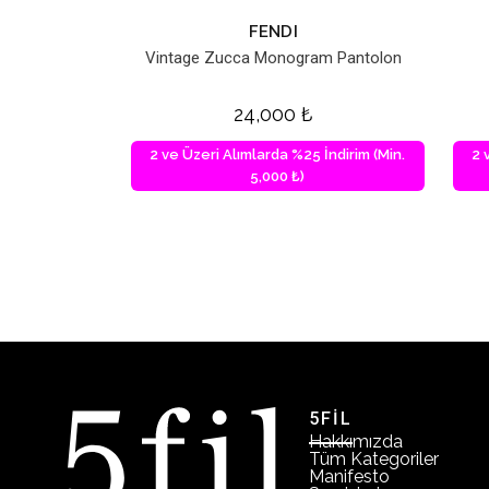
FENDI
Vintage Zucca Monogram Pantolon
24,000
₺
2 ve Üzeri Alımlarda %25 İndirim (Min.
2 
5,000 ₺)
5FİL
Hakkımızda
Tüm Kategoriler
Manifesto