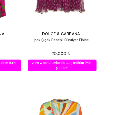
NA
DOLCE & GABBANA
İpek Çiçek Desenli Büstiyer Elbise
20,000
₺
dirim (Min.
2 ve Üzeri Alımlarda %25 İndirim (Min.
5,000 ₺)