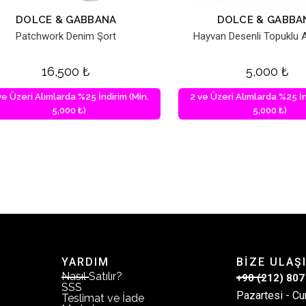
DOLCE & GABBANA
DOLCE & GABBA
Patchwork Denim Şort
Hayvan Desenli Topuklu 
16,500
₺
5,000
₺
ve Üzeri Alımlarda %25 İndirim (Min.
2 ve Üzeri Alımlarda %25 İn
5,000 ₺)
5,000 ₺)
YARDIM
BİZE ULAŞ
Nasıl Satılır?
+90 (212) 807
SSS
Pazartesi - Cu
Teslimat ve İade