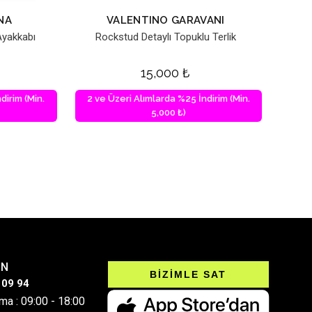
NA
VALENTINO GARAVANI
Ayakkabı
Rockstud Detaylı Topuklu Terlik
15,000
₺
dirim (Min.
2 ve Üzeri Alımlarda %25 İndirim (Min.
5,000 ₺)
IN
BİZİMLE SAT
 09 94
ma : 09:00 - 18:00