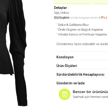
Detaylar :
%95 Viskoz
%5 Elastan
|
📦
1 iş günü
içinde kargoya teslim
💳
12
* Dolce & Gabbana Bluz
* Önde Düğme ve Bağcık Kapama
* Arkada Kanca ve Fermuar Kapama
Ürünlerimiz %100 orijinaldir ve sürdür
Kondisyon
Ürün Ölçüleri
Sürdürülebilirlik Hesaplayıcısı
Gönderim ve İade
Benzer bir ürününüz
Satmak için hemen rand