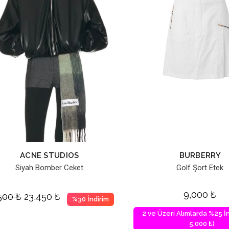
ACNE STUDIOS
BURBERRY
Siyah Bomber Ceket
Golf Şort Etek
9,000
₺
,500
₺
23,450
₺
%30 İndirim
2 ve Üzeri Alımlarda %25 İn
5,000 ₺)