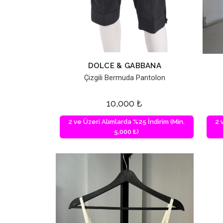
DOLCE & GABBANA
Çizgili Bermuda Pantolon
10,000
₺
2 ve Üzeri Alımlarda %25 İndirim (Min.
2 
5,000 ₺)