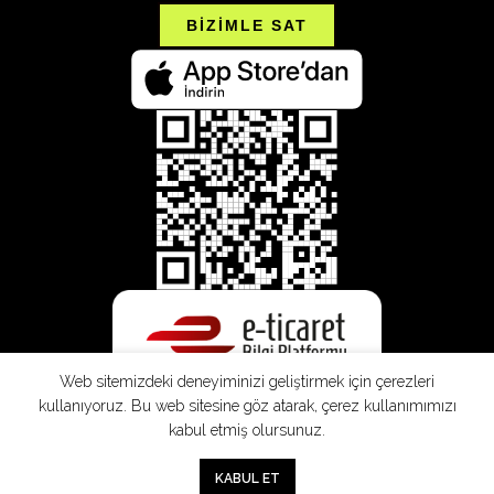
BİZİMLE SAT
Web sitemizdeki deneyiminizi geliştirmek için çerezleri
kullanıyoruz. Bu web sitesine göz atarak, çerez kullanımımızı
kabul etmiş olursunuz.
0
KABUL ET