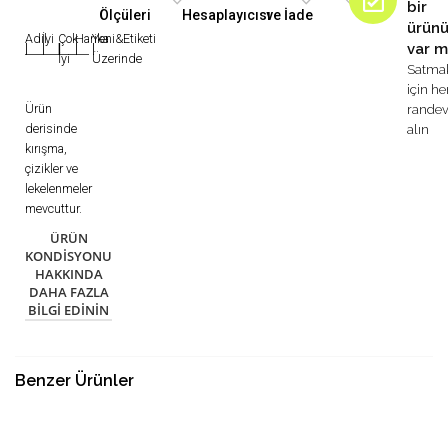
bir
Ölçüleri
Hesaplayıcısı
ve İade
ürün
Adil
İyi
Çok
Harika
Yeni&Etiketi
var m
|
|
|
|
|
İyi
Üzerinde
Satma
için h
Ürün
rande
derisinde
alın
kırışma,
çizikler ve
lekelenmeler
mevcuttur.
ÜRÜN
KONDISYONU
HAKKINDA
DAHA FAZLA
BILGI EDININ
Benzer Ürünler