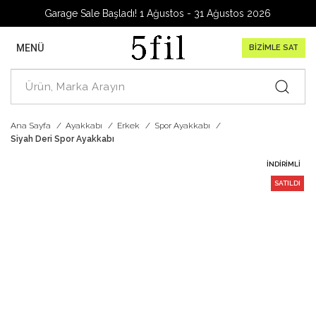
Garage Sale Başladı! 1 Ağustos - 31 Ağustos 2026
MENÜ
BİZİMLE SAT
Ana Sayfa
Ayakkabı
Erkek
Spor Ayakkabı
Siyah Deri Spor Ayakkabı
İNDIRIMLI
SATILDI