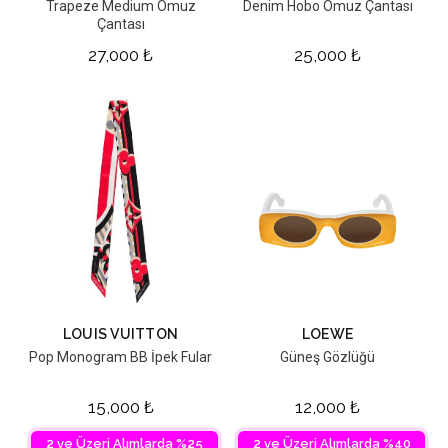
Trapeze Medium Omuz
Denim Hobo Omuz Çantası
Çantası
27,000
₺
25,000
₺
LOUIS VUITTON
LOEWE
Pop Monogram BB İpek Fular
Güneş Gözlüğü
15,000
₺
12,000
₺
2 ve Üzeri Alımlarda %25
2 ve Üzeri Alımlarda %40