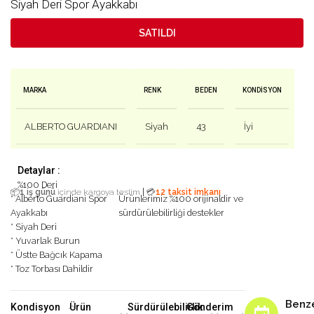
Siyah Deri Spor Ayakkabı
SATILDI
MARKA
RENK
BEDEN
KONDISYON
ALBERTO GUARDIANI
Siyah
43
İyi
Detaylar :
%100 Deri
|
📦
1 iş günü
içinde kargoya teslim
💳
12 taksit imkanı
* Alberto Guardiani Spor
Ürünlerimiz %100 orijinaldir ve
Ayakkabı
sürdürülebilirliği destekler
* Siyah Deri
* Yuvarlak Burun
* Üstte Bağcık Kapama
* Toz Torbası Dahildir
Benz
Kondisyon
Ürün
Sürdürülebilirlik
Gönderim