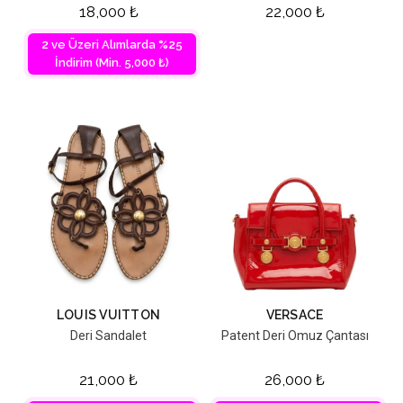
18,000
₺
22,000
₺
2 ve Üzeri Alımlarda %25
İndirim (Min. 5,000 ₺)
LOUIS VUITTON
VERSACE
Deri Sandalet
Patent Deri Omuz Çantası
21,000
₺
26,000
₺