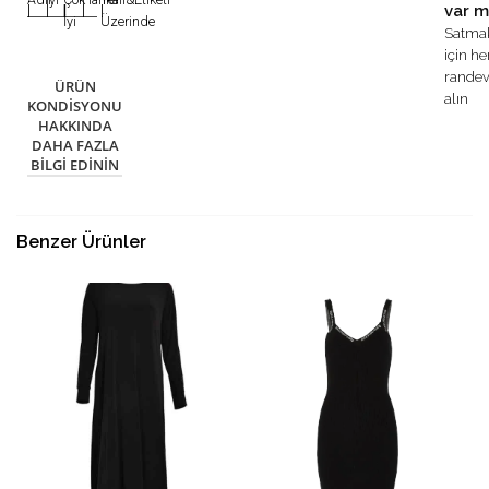
var m
|
|
|
|
|
İyi
Üzerinde
Satma
için h
rande
ÜRÜN
alın
KONDISYONU
HAKKINDA
DAHA FAZLA
BILGI EDININ
Benzer Ürünler