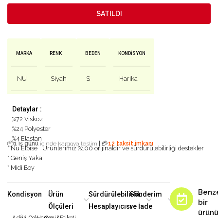
SATILDI
MARKA
RENK
BEDEN
KONDISYON
NU
Siyah
S
Harika
Detaylar :
%72 Viskoz
%24 Polyester
%4 Elastan
|
📦
1 iş günü
içinde kargoya teslim
💳
12 taksit imkanı
* Nu Elbise
Ürünlerimiz %100 orijinaldir ve sürdürülebilirliği destekler
* Geniş Yaka
* Midi Boy
Benz
Kondisyon
Ürün
Sürdürülebilirlik
Gönderim
bir
Ölçüleri
Hesaplayıcısı
ve İade
ürün
Adil
İyi
Çok
Harika
Yeni&Etiketi