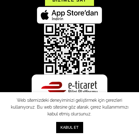
Web sitemizdeki deneyiminizi geliştirmek için çerezleri
kullanıyoruz. Bu web sitesine göz atarak, çerez kullanımımızı
kabul etmiş olursunuz.
0
KABUL ET
Mağaza
Sepet
Hesabım
Mesafeli
Konsinye
Müşteri
Doğrudan
Üyelik