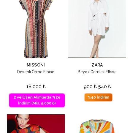
MISSONI
ZARA
Desenli Örme Elbise
Beyaz Gömlek Elbise
18,000
₺
900
₺
540
₺
2 ve Üzeri Alımlarda %25
%40 İndirim
İndirim (Min. 5,000 ₺)