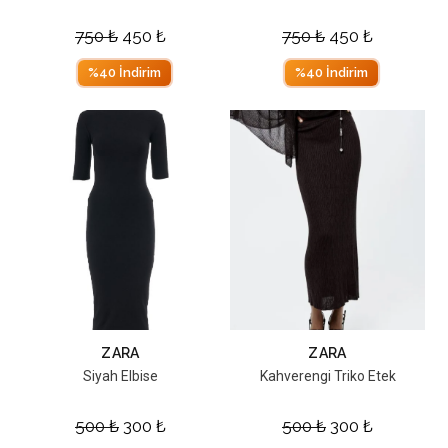
750
₺
450
₺
750
₺
450
₺
%40 İndirim
%40 İndirim
ZARA
ZARA
Siyah Elbise
Kahverengi Triko Etek
500
₺
300
₺
500
₺
300
₺