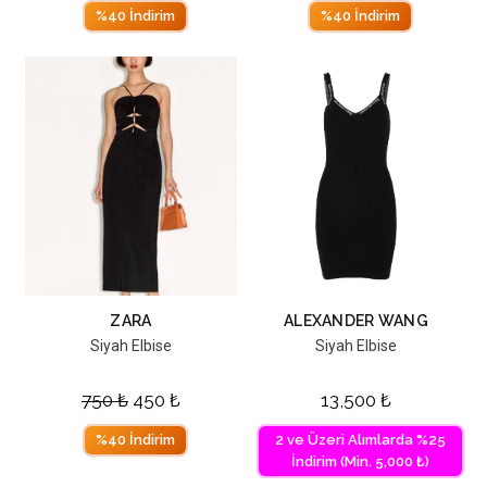
%40 İndirim
%40 İndirim
ZARA
ALEXANDER WANG
Siyah Elbise
Siyah Elbise
750
₺
450
₺
13,500
₺
%40 İndirim
2 ve Üzeri Alımlarda %25
İndirim (Min. 5,000 ₺)