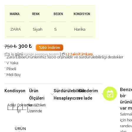
MARKA
RENK
BEDEN
KONDISYON
ZARA
Siyah
S
Harika
300
₺
750
₺
%60 İndirim
|
📦
1 iş günü
içinde kargoya teslim
💳
12 taksit imkanı
* Zara Elbise
Ürünlerimiz %100 orijinaldir ve sürdürülebilirliği destekler
* V Yaka
* Pliseli
* Midi Boy
Benz
Kondisyon
Ürün
Sürdürülebilirlik
Gönderim
bir
Ölçüleri
Hesaplayıcısı
ve İade
ürün
Adil
İyi
Çok
Harika
Yeni&Etiketi
var m
|
|
|
|
|
İyi
Üzerinde
Satma
için h
rande
ÜRÜN
alın