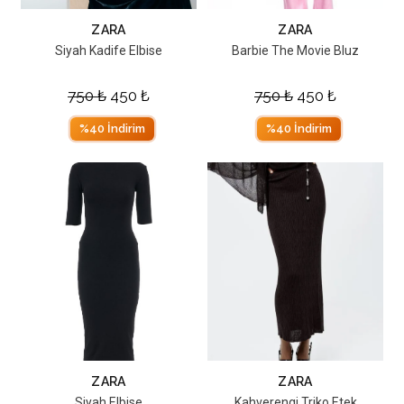
ZARA
ZARA
Siyah Kadife Elbise
Barbie The Movie Bluz
750
₺
450
₺
750
₺
450
₺
%40 İndirim
%40 İndirim
ZARA
ZARA
Siyah Elbise
Kahverengi Triko Etek