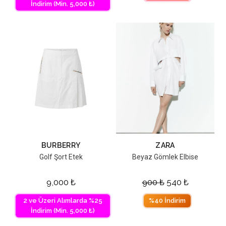
İndirim (Min. 5,000 ₺)
BURBERRY
ZARA
Golf Şort Etek
Beyaz Gömlek Elbise
9,000
₺
900
₺
540
₺
2 ve Üzeri Alımlarda %25
%40 İndirim
İndirim (Min. 5,000 ₺)