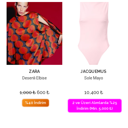
ZARA
JACQUEMUS
Desenli Elbise
Sole Mayo
1,000
₺
600
₺
10,400
₺
%40 İndirim
2 ve Üzeri Alımlarda %25
İndirim (Min. 5,000 ₺)