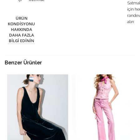
Satma
için h
rande
ÜRÜN
alın
KONDISYONU
HAKKINDA
DAHA FAZLA
BILGI EDININ
Benzer Ürünler