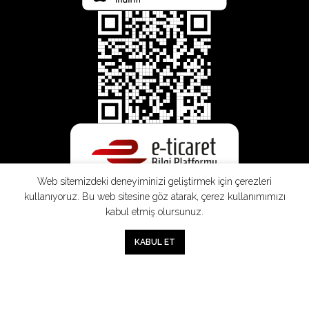
Web sitemizdeki deneyiminizi geliştirmek için çerezleri
kullanıyoruz. Bu web sitesine göz atarak, çerez kullanımımızı
kabul etmiş olursunuz.
0
KABUL ET
Mağaza
Sepet
Hesabım
Mesafeli
Konsinye
Müşteri
Doğrudan
Üyelik
Satış
Sözleşmesi
Aydınlatma
Satış
Sözleşmesi
Sözleşmesi
Metni
Sözleşmesi
;