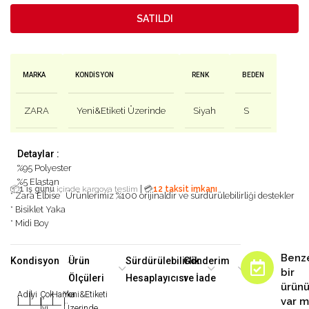
SATILDI
MARKA
KONDISYON
RENK
BEDEN
ZARA
Yeni&Etiketi Üzerinde
Siyah
S
Detaylar :
%95 Polyester
%5 Elastan
|
📦
1 iş günü
içinde kargoya teslim
💳
12 taksit imkanı
* Zara Elbise
Ürünlerimiz %100 orijinaldir ve sürdürülebilirliği destekler
* Bisiklet Yaka
* Midi Boy
Benz
Kondisyon
Ürün
Sürdürülebilirlik
Gönderim
bir
Ölçüleri
Hesaplayıcısı
ve İade
ürün
Adil
İyi
Çok
Harika
Yeni&Etiketi
var m
|
|
|
|
|
İyi
Üzerinde