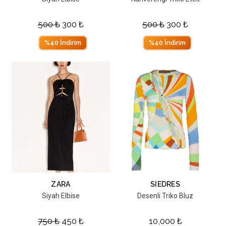
500
₺
300
₺
500
₺
300
₺
%40 İndirim
%40 İndirim
ZARA
SIEDRES
Siyah Elbise
Desenli Triko Bluz
750
₺
450
₺
10,000
₺