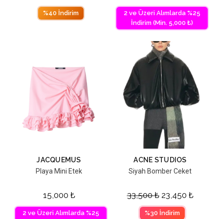
%40 İndirim
2 ve Üzeri Alımlarda %25
İndirim (Min. 5,000 ₺)
JACQUEMUS
ACNE STUDIOS
Playa Mini Etek
Siyah Bomber Ceket
15,000
₺
33,500
₺
23,450
₺
2 ve Üzeri Alımlarda %25
%30 İndirim