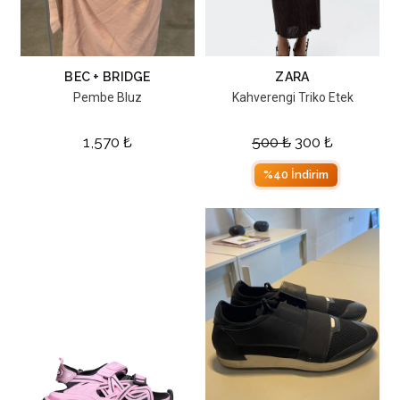
BEC + BRIDGE
ZARA
Pembe Bluz
Kahverengi Triko Etek
1,570
₺
500
₺
300
₺
%40 İndirim