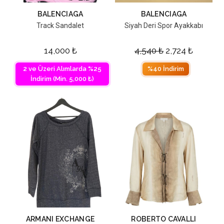
BALENCIAGA
BALENCIAGA
Track Sandalet
Siyah Deri Spor Ayakkabı
14,000
₺
4,540
₺
2,724
₺
2 ve Üzeri Alımlarda %25
%40 İndirim
İndirim (Min. 5,000 ₺)
ARMANI EXCHANGE
ROBERTO CAVALLI