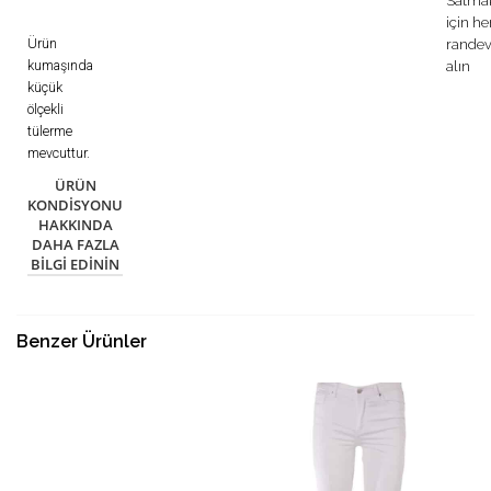
Satma
için h
Ürün
rande
kumaşında
alın
küçük
ölçekli
tülerme
mevcuttur.
ÜRÜN
KONDISYONU
HAKKINDA
DAHA FAZLA
BILGI EDININ
Benzer Ürünler