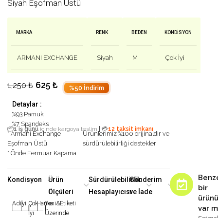
Siyah Eşofman Üstü
MARKA
RENK
BEDEN
KONDISYON
ARMANI EXCHANGE
Siyah
M
Çok İyi
625
₺
1,250
₺
%50 İndirim
Detaylar :
%93 Pamuk
%7 Spandeks
|
📦
1 iş günü
içinde kargoya teslim
💳
12 taksit imkanı
* Armani Exchange
Ürünlerimiz %100 orijinaldir ve
Eşofman Üstü
sürdürülebilirliği destekler
* Önde Fermuar Kapama
Benz
Kondisyon
Ürün
Sürdürülebilirlik
Gönderim
bir
Ölçüleri
Hesaplayıcısı
ve İade
ürün
Adil
İyi
Çok
Harika
Yeni&Etiketi
var m
|
|
|
|
|
İyi
Üzerinde