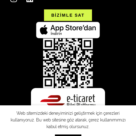
BİZİMLE SAT
Web sitemizdeki deneyiminizi geliştirmek için çerezleri
kullanıyoruz. Bu web sitesine göz atarak, çerez kullanımımızı
kabul etmiş olursunuz.
SEPETE EKLE