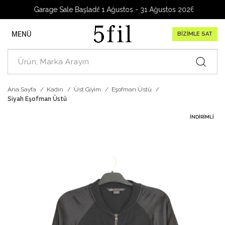
Garage Sale Başladı! 1 Ağustos - 31 Ağustos 2026
MENÜ
BİZİMLE SAT
Ana Sayfa
Kadın
Üst Giyim
Eşofman Üstü
Siyah Eşofman Üstü
İNDIRIMLI