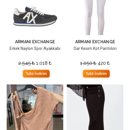
ARMANI EXCHANGE
ARMANI EXCHANGE
Erkek Naylon Spor Ayakkabı
Dar Kesim Kot Pantolon
2,545
₺
1,018
₺
1,050
₺
420
₺
%60 İndirim
%60 İndirim