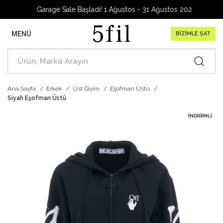
Garage Sale Başladı! 1 Ağustos - 31 Ağustos 2026
MENÜ
BİZİMLE SAT
Ana Sayfa
Erkek
Üst Giyim
Eşofman Üstü
Siyah Eşofman Üstü
İNDIRIMLI