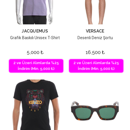
JACQUEMUS
VERSACE
Grafik Baskılı Unisex T-Shirt
Desenli Deniz Şortu
5,000
₺
16,500
₺
2 ve Üzeri Alımlarda %25
2 ve Üzeri Alımlarda %25
İndirim (Min. 5,000 ₺)
İndirim (Min. 5,000 ₺)