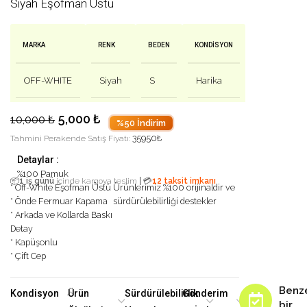
Siyah Eşofman Üstü
MARKA
RENK
BEDEN
KONDISYON
OFF-WHITE
Siyah
S
Harika
5,000
₺
10,000
₺
%50 İndirim
35950
₺
Tahmini Perakende Satış Fiyatı:
Detaylar :
%100 Pamuk
|
📦
1 iş günü
içinde kargoya teslim
💳
12 taksit imkanı
* Off-White Eşofman Üstü
Ürünlerimiz %100 orijinaldir ve
* Önde Fermuar Kapama
sürdürülebilirliği destekler
* Arkada ve Kollarda Baskı
Detay
* Kapüşonlu
* Çift Cep
Benz
Kondisyon
Ürün
Sürdürülebilirlik
Gönderim
bir