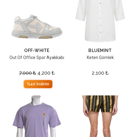
OFF-WHITE
BLUEMINT
Out Of Office Spor Ayakkabı
Keten Gömlek
7,000
₺
4,200
₺
2,100
₺
%40 İndirim