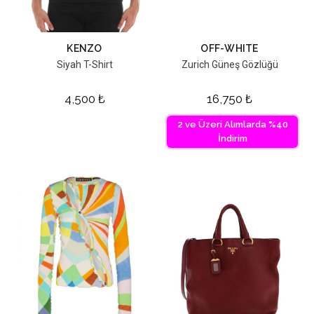
KENZO
OFF-WHITE
Siyah T-Shirt
Zurich Güneş Gözlüğü
4,500
₺
16,750
₺
2 ve Üzeri Alımlarda %40
İndirim