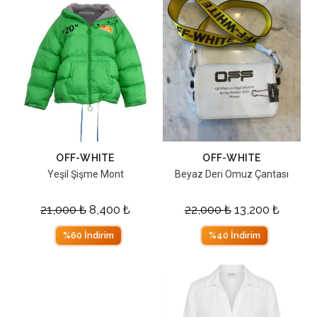
OFF-WHITE
OFF-WHITE
Yeşil Şişme Mont
Beyaz Deri Omuz Çantası
21,000
₺
8,400
₺
22,000
₺
13,200
₺
%60 İndirim
%40 İndirim