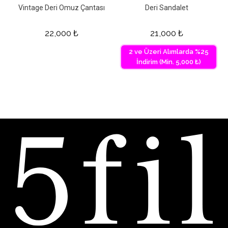
Vintage Deri Omuz Çantası
Deri Sandalet
22,000
₺
21,000
₺
2 ve Üzeri Alımlarda %25
İndirim (Min. 5,000 ₺)