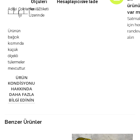
Ölçüleri
Hesaplayıcısı
ve İade
ürün
Adil
İyi
Çok
Harika
Yeni&Etiketi
var m
|
|
|
|
|
İyi
Üzerinde
Satma
için h
Ürünün
rande
bağcık
alın
kısmında
küçük
ölçekli
tülermeler
mevcuttur.
ÜRÜN
KONDISYONU
HAKKINDA
DAHA FAZLA
BILGI EDININ
Benzer Ürünler